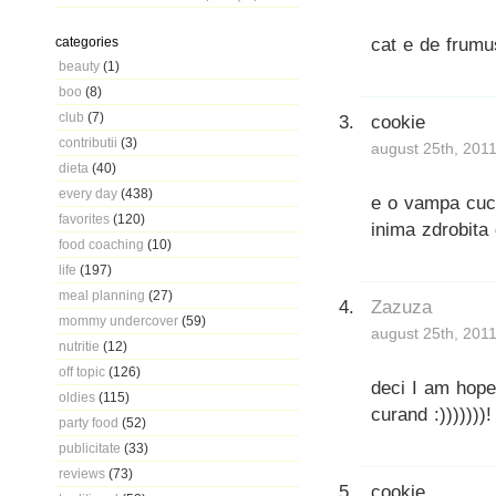
cat e de frum
categories
beauty
(1)
boo
(8)
club
(7)
cookie
contributii
(3)
august 25th, 2011
dieta
(40)
every day
(438)
e o vampa cuce
favorites
(120)
inima zdrobita 
food coaching
(10)
life
(197)
meal planning
(27)
Zazuza
mommy undercover
(59)
august 25th, 2011
nutritie
(12)
off topic
(126)
deci I am hope
oldies
(115)
curand :)))))))!
party food
(52)
publicitate
(33)
reviews
(73)
cookie