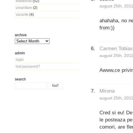
traditional
(52)
august 25th, 2011
umanitare
(2)
vacante
(4)
ahahaha, no ne
from:))
archive
Carmen Tobias
admin
august 25th, 2011
login
lost password?
Awww,ce privi
search
Mirona
august 25th, 2011
Cred si eu! De
le posteaza pe 
comori, are fle