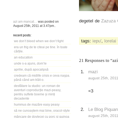
degetel de
Zazuza 
azi am mancat…
was posted on
August 25th, 2011
at
3.47pm
..
recent posts:
tags:
iepu'
,
lorelai
we don’t bleed when we don’t fight
era un frig de te citeai pe tine. în toate
cărțile.
an education
21 Responses to “a
unde s-a ajuns, dom’le
aprilie, după apocalipsă
mazi
credeam că midlife crisis e ceva nașpa.
august 25th, 2011
până când am trăit-o.
desfătare la studio: un roman de
aventuri coproducție mazi-peasy,
<3
pentru suflete boeme și minți
decadente
hummus de mazăre easy peasy
Le Blog Piquan
să ne cunoaștem mai bine, oracol-style
august 25th, 2011
mâncare de dovlecei cu porc și quinoa