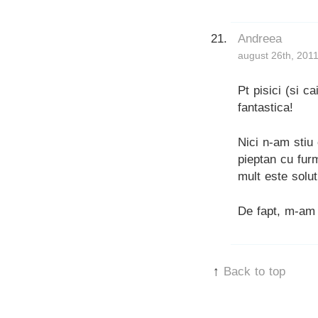
Andreea
august 26th, 2011
Pt pisici (si c
fantastica!
Nici n-am stiu
pieptan cu furm
mult este solut
De fapt, m-am p
↑
Back to top