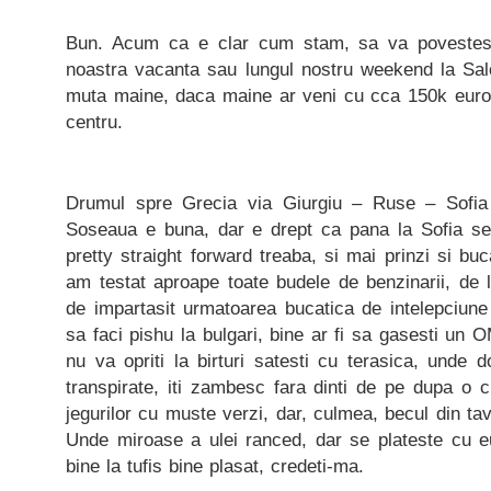
Bun. Acum ca e clar cum stam, sa va povestes
noastra vacanta sau lungul nostru weekend la Sa
muta maine, daca maine ar veni cu cca 150k euro
centru.
Drumul spre Grecia via Giurgiu – Ruse – Sofia
Soseaua e buna, dar e drept ca pana la Sofia 
pretty straight forward treaba, si mai prinzi si bu
am testat aproape toate budele de benzinarii, de 
de impartasit urmatoarea bucatica de intelepciun
sa faci pishu la bulgari, bine ar fi sa gasesti un 
nu va opriti la birturi satesti cu terasica, unde d
transpirate, iti zambesc fara dinti de pe dupa o 
jegurilor cu muste verzi, dar, culmea, becul din t
Unde miroase a ulei ranced, dar se plateste cu e
bine la tufis bine plasat, credeti-ma.