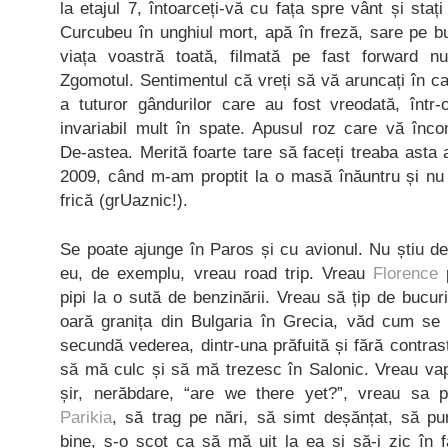
la etajul 7, întoarceți-vă cu fața spre vânt și stați
Curcubeu în unghiul mort, apă în freză, sare pe b
viața voastră toată, filmată pe fast forward n
Zgomotul. Sentimentul că vreți să vă aruncați în cap
a tuturor gândurilor care au fost vreodată, înt
invariabil mult în spate. Apusul roz care vă înco
De-astea. Merită foarte tare să faceți treaba ast
2009, când m-am proptit la o masă înăuntru și n
frică (grUaznic!).
Se poate ajunge în Paros și cu avionul. Nu știu d
eu, de exemplu, vreau road trip. Vreau
Florence
p
pipi la o sută de benzinării. Vreau să țip de bucur
oară granița din Bulgaria în Grecia, văd cum se 
secundă vederea, dintr-una prăfuită și fără contrast
să mă culc și să mă trezesc în Salonic. Vreau vap
șir, nerăbdare, “are we there yet?”, vreau sa
Parikia
, să trag pe nări, să simt deșănțat, să p
bine, s-o scot ca să mă uit la ea și să-i zic în 