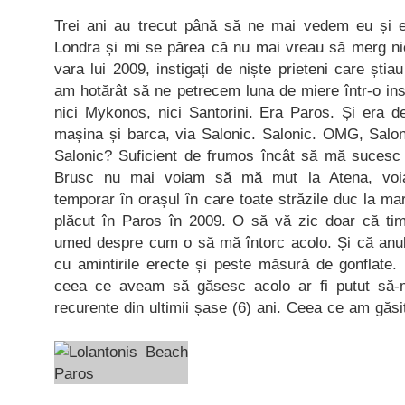
Trei ani au trecut până să ne mai vedem eu și e
Londra și mi se părea că nu mai vreau să merg nică
vara lui 2009, instigați de niște prieteni care știau
am hotărât să ne petrecem luna de miere într-o in
nici Mykonos, nici Santorini. Era Paros. Și era d
mașina și barca, via Salonic. Salonic. OMG, Salon
Salonic? Suficient de frumos încât să mă sucesc 
Brusc nu mai voiam să mă mut la Atena, v
temporar în orașul în care toate străzile duc la m
plăcut în Paros în 2009. O să vă zic doar că ti
umed despre cum o să mă întorc acolo. Și că anul 
cu amintirile erecte și peste măsură de gonflate.
ceea ce aveam să găsesc acolo ar fi putut să-mi
recurente din ultimii șase (6) ani. Ceea ce am găsit