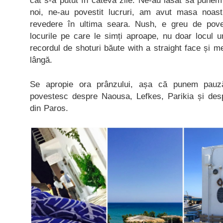
cât s-a putut în câteva zile. Ne-au lăsat să pune
noi, ne-au povestit lucruri, am avut masa noast
revedere în ultima seara. Nush, e greu de poves
locurile pe care le simți aproape, nu doar locul 
recordul de shoturi băute with a straight face și m
lângă.
Se apropie ora prânzului, așa că punem pauz
povestesc despre Naousa, Lefkes, Parikia și des
din Paros.