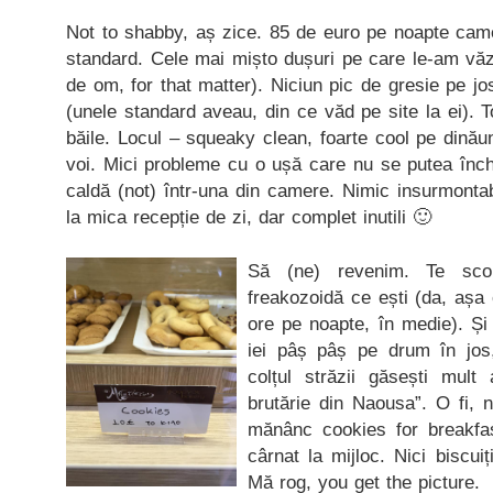
Not to shabby, aș zice. 85 de euro pe noapte came
standard. Cele mai mișto dușuri pe care le-am văz
de om, for that matter). Niciun pic de gresie pe jo
(unele standard aveau, din ce văd pe site la ei). Tot
băile. Locul – squeaky clean, foarte cool pe dinăun
voi. Mici probleme cu o ușă care nu se putea înch
caldă (not) într-una din camere. Nimic insurmonta
la mica recepție de zi, dar complet inutili 🙂
Să (ne) revenim. Te sco
freakozoidă ce ești (da, așa
ore pe noapte, în medie). Și
iei pâș pâș pe drum în jos, 
colțul străzii găsești mult
brutărie din Naousa”. O fi, 
mănânc cookies for breakfast
cârnat la mijloc. Nici biscuiț
Mă rog, you get the picture.