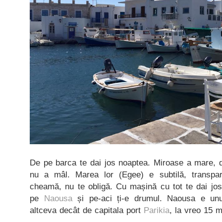
De pe barca te dai jos noaptea. Miroase a mare, d
nu a mâl. Marea lor (Egee) e subtilă, transpar
cheamă, nu te obligă. Cu mașină cu tot te dai jos
pe
Naousa
și pe-aci ți-e drumul. Naousa e unu
altceva decât de capitala port
Parikia
, la vreo 15 m