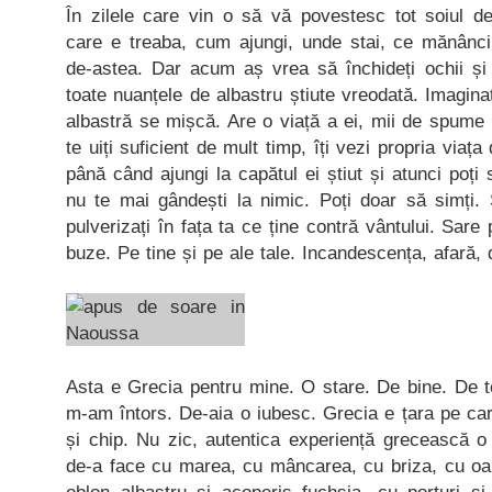
În zilele care vin o să vă povestesc tot soiul de
care e treaba, cum ajungi, unde stai, ce mănâ
de-astea. Dar acum aș vrea să închideți ochii și
toate nuanțele de albastru știute vreodată. Imagina
albastră se mișcă. Are o viață a ei, mii de spume 
te uiți suficient de mult timp, îți vezi propria viaț
până când ajungi la capătul ei știut și atunci poți
nu te mai gândești la nimic. Poți doar să simți. 
pulverizați în fața ta ce ține contră vântului. Sar
buze. Pe tine și pe ale tale. Incandescența, afară, 
Asta e Grecia pentru mine. O stare. De bine. De t
m-am întors. De-aia o iubesc. Grecia e țara pe car
și chip. Nu zic, autentica experiență grecească 
de-a face cu marea, cu mâncarea, cu briza, cu oam