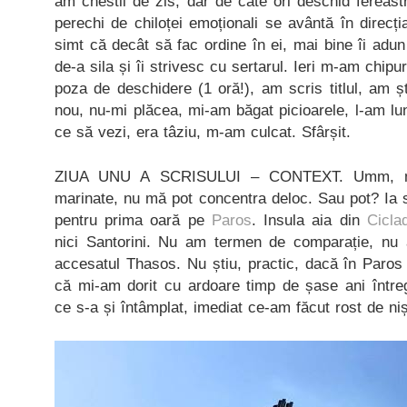
am chestii de zis, dar de câte ori deschid fereast
perechi de chiloței emoționali se avântă în direc
simt că decât să fac ordine în ei, mai bine îi adun 
de-a sila și îi strivesc cu sertarul. Ieri m-am chipu
poza de deschidere (1 oră!), am scris titlul, am șter
nou, nu-mi plăcea, mi-am băgat picioarele, l-am lung
ce să vezi, era tâziu, m-am culcat. Sfârșit.
ZIUA UNU A SCRISULUI – CONTEXT. Umm, mi
marinate, nu mă pot concentra deloc. Sau pot? Ia
pentru prima oară pe
Paros
. Insula aia din
Cicla
nici Santorini. Nu am termen de comparație, nu 
accesatul Thasos. Nu știu, practic, dacă în Paros
că mi-am dorit cu ardoare timp de șase ani între
ce s-a și întâmplat, imediat ce-am făcut rost de ni