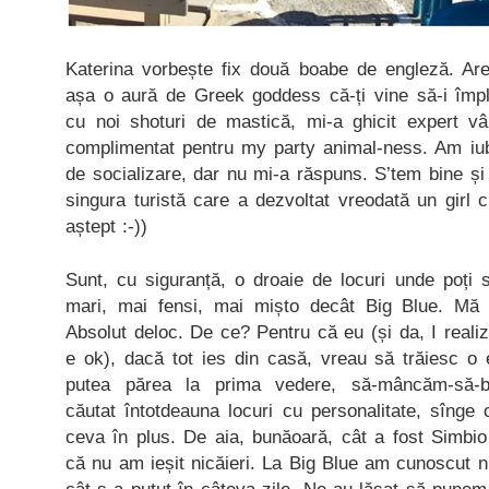
Katerina vorbește fix două boabe de engleză. Are
așa o aură de Greek goddess că-ți vine să-i împle
cu noi shoturi de mastică, mi-a ghicit expert vâ
complimentat pentru my party animal-ness. Am iubi
de socializare, dar nu mi-a răspuns. S’tem bine și 
singura turistă care a dezvoltat vreodată un girl 
aștept :-))
Sunt, cu siguranță, o droaie de locuri unde poți
mari, mai fensi, mai mișto decât Big Blue. Mă
Absolut deloc. De ce? Pentru că eu (și da, I realiz
e ok), dacă tot ies din casă, vreau să trăiesc o
putea părea la prima vedere, să-mâncăm-să-b
căutat întotdeauna locuri cu personalitate, sînge 
ceva în plus. De aia, bunăoară, cât a fost Simbio
că nu am ieșit nicăieri. La Big Blue am cunoscut ni