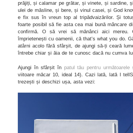
prăjiți, și calamar pe grătar, și vinete, și sardine, ș
ulei de măsline, și bere, și vinul casei, și God k
e fix sus în vreun top al tripădvaizărilor. Și tot
foarte posibil să fie asta cea mai bună mâncare din
confirmă. O să vrei să mănânci aici mereu.
împrietenești cu oamenii, că that’s what you do. 
atârni acolo fără sfârșit, de ajungi să-ți ceară lu
întrebe chiar și ăia de te cunosc dacă nu cumva lu
Ajungi în sfârșit în
patul tău pentru următoarele 
viitoare măcar 10, ideal 14). Cazi lată, lată I tel
trezești și deschizi ușa, asta vezi: