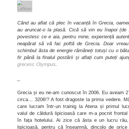
Când au aflat că plec în vacanță în Grecia, oame
au aruncat-o la plasă.
Cică să vin eu înapoi (de 
povestesc ce e aia, pentru mine, experiență auten
neapărat să vă fac poftă de Grecia. Doar vrea
schimbul ăsta de energie rămâneți totuși cu o băluț
fir până la finalul postării și aflați cum puteți a
grecesc Olympus
.
_
Grecia și eu ne-am cunoscut în 2006. Eu aveam 27 
circa… 3206!? A fost dragoste la prima vedere. M
care lucram într-un trainig la Atena și primul lu
valul de căldură lipicioasă care m-a pocnit fronta
în fața hotelului. Ai zice că ăsta e un lucru rău
lipicioasă, pentru că înseamnă, dincolo de oric