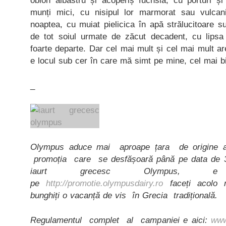
oblon albastru și acoperiș fuchsia, cu porturi și
munți mici, cu nisipul lor marmorat sau vulcani
noaptea, cu muiat pielicica în apă strălucitoare 
de tot soiul urmate de zăcut decadent, cu lipsa
foarte departe. Dar cel mai mult și cel mai mult a
e locul sub cer în care mă simt pe mine, cel mai b
_
Olympus aduce mai aproape țara de origine a
promoția care se desfășoară până pe data de 3
iaurt grecesc Olympus, e 
pe
http://promotie.olympusdairy.ro
faceți acolo n
bunghiți o vacanță de vis în Grecia tradițională.
Regulamentul complet al campaniei e aici:
www