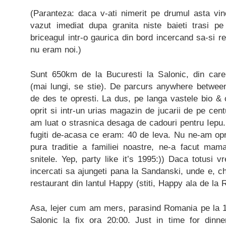
(Paranteza: daca v-ati nimerit pe drumul asta vin
vazut imediat dupa granita niste baieti trasi p
briceagul intr-o gaurica din bord incercand sa-si re
nu eram noi.)
Sunt 650km de la Bucuresti la Salonic, din care 
(mai lungi, se stie). De parcurs anywhere between
de des te opresti. La dus, pe langa vastele bio &
oprit si intr-un urias magazin de jucarii de pe cen
am luat o strasnica desaga de cadouri pentru Iepu. 
fugiti de-acasa ce eram: 40 de leva. Nu ne-am op
pura traditie a familiei noastre, ne-a facut ma
snitele. Yep, party like it’s 1995:)) Daca totusi 
incercati sa ajungeti pana la Sandanski, unde e, ch
restaurant din lantul Happy (stiti, Happy ala de la
Asa, lejer cum am mers, parasind Romania pe la 1
Salonic la fix ora 20:00. Just in time for dinn