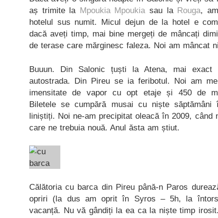
aș trimite la
Mpoukia Mpoukia
sau la
Rouga
, am
hotelul sus numit. Micul dejun de la hotel e com
dacă aveți timp, mai bine mergeți de mâncați dimi
de terase care mărginesc faleza. Noi am mâncat n
Buuun. Din Salonic țuști la Atena, mai exac
autostrada. Din Pireu se ia feribotul. Noi am 
imensitate de vapor cu opt etaje și 450 de maș
Biletele se cumpără musai cu niște săptămâni în
liniștiți. Noi ne-am precipitat oleacă în 2009, când 
care ne trebuia nouă. Anul ăsta am știut.
Călătoria cu barca din Pireu până-n Paros durează
opriri (la dus am oprit în Syros – 5h, la întor
vacanță. Nu vă gândiți la ea ca la niște timp irosit.