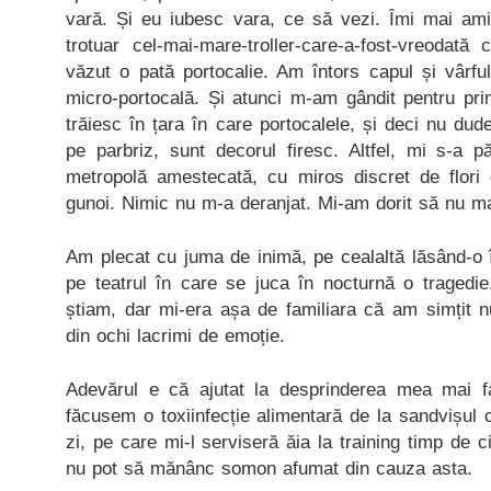
vară. Și eu iubesc vara, ce să vezi. Îmi mai am
trotuar cel-mai-mare-troller-care-a-fost-vreodată
văzut o pată portocalie. Am întors capul și vârfu
micro-portocală. Și atunci m-am gândit pentru pr
trăiesc în țara în care portocalele, și deci nu du
pe parbriz, sunt decorul firesc. Altfel, mi s-a 
metropolă amestecată, cu miros discret de flori
gunoi. Nimic nu m-a deranjat. Mi-am dorit să nu ma
Am plecat cu juma de inimă, pe cealaltă lăsând-o în
pe teatrul în care se juca în nocturnă o tragedie
știam, dar mi-era așa de familiara că am simțit
din ochi lacrimi de emoție.
Adevărul e că ajutat la desprinderea mea mai fa
făcusem o toxiinfecție alimentară de la sandvișul 
zi, pe care mi-l serviseră ăia la training timp de ci
nu pot să mănânc somon afumat din cauza asta.