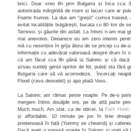
brici. Doar vreo 6h prin Bulgaria și înca cca
autostrada mărginită de mare și lacuri care ar put
Foarte frumos. La dus am “greșit” cumva traseul, 
evitat localitățile bulgărești, bucata cu 80 km de s
Tarnovo, și găurile din asfalt. La întors n-am mai gr
mai anevoios. Deoarece eu am zero interes pentru 
mă cu nesimțire în grija ălora de se pricep cu de-a h
informație cu adevărat valoroasă despre drum în s
că am făcut cca 9h până la Salonic și că dacă 
și/sau sunteți genul opritor de fel, puteți sta fără 
Bulgaria care să vă acomodeze. Încercați neap
Flood (ceva deosebit) și apa plată Voss.
La Salonic am rămas peste noapte. Pe de-o part
mergem întins douăjde ore, pe de altă parte pen
Much much. Am stat, ca de obicei, la
Park Hotel
.
și affordable. 10 minute pe jos în linie dreapt
prietenoasă în față (Yummy se cheamă) și cafenea
Dacă aveți o singură noapte în Salonic și vreți să 