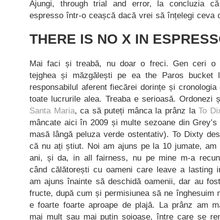
Ajungi, through trial and error, la concluzia c
espresso într-o ceașcă dacă vrei să înțelegi ceva d
THERE IS NO X IN ESPRES
Mai faci și treabă, nu doar o freci. Gen ceri o 
tejghea și măzgălești pe ea the Paros bucket l
responsabilul aferent fiecărei dorințe și cronologia 
toate lucrurile alea. Treaba e serioasă. Ordonezi 
Santa Maria
, ca să puteți mânca la prânz la
To Di
mâncate aici în 2009 și multe sezoane din Grey’s 
masă lângă peluza verde ostentativ). To Dixty des
că nu ați știut. Noi am ajuns pe la 10 jumate, am
ani, și da, in all fairness, nu pe mine m-a recun
când călătorești cu oameni care leave a lasting
am ajuns înainte să deschidă oamenii, dar au fost
fructe, după cum și permisiunea să ne înghesuim m
e foarte foarte aproape de plajă. La prânz am mâ
mai mult sau mai puțin soioase, între care se rem