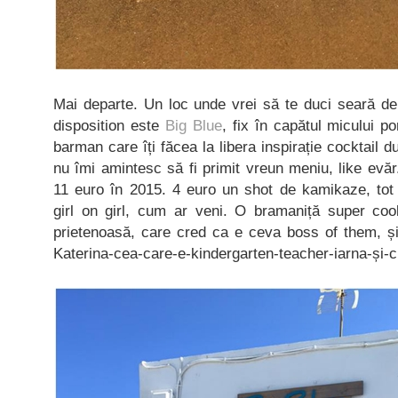
Mai departe. Un loc unde vrei să te duci seară de
disposition este
Big Blue
, fix în capătul micului 
barman care îți făcea la libera inspirație cocktail 
nu îmi amintesc să fi primit vreun meniu, like evăr
11 euro în 2015. 4 euro un shot de kamikaze, tot 
girl on girl, cum ar veni. O bramaniță super cool
prietenoasă, care cred ca e ceva boss of them, și 
Katerina-cea-care-e-kindergarten-teacher-iarna-și-c