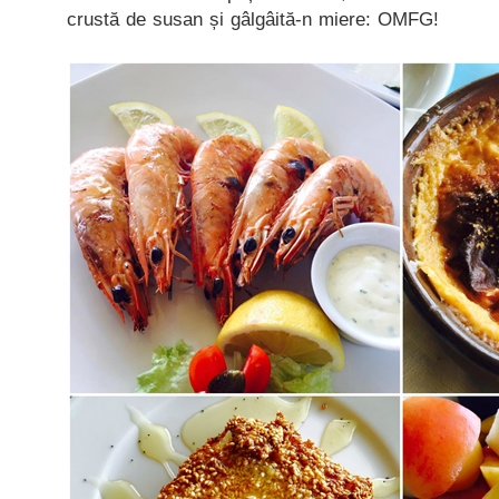
crustă de susan și gâlgâită-n miere: OMFG!