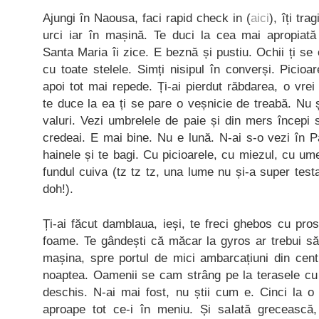
Ajungi în Naousa, faci rapid check in (
aici
), îți tra
urci iar în mașină. Te duci la cea mai apropiată 
Santa Maria îi zice. E beznă și pustiu. Ochii ți se
cu toate stelele. Simți nisipul în converși. Picioar
apoi tot mai repede. Ți-ai pierdut răbdarea, o vrei
te duce la ea ți se pare o veșnicie de treabă. Nu 
valuri. Vezi umbrelele de paie și din mers începi 
credeai. E mai bine. Nu e lună. N-ai s-o vezi în 
hainele și te bagi. Cu picioarele, cu miezul, cu um
fundul cuiva (tz tz tz, una lume nu și-a super test
doh!).
Ți-ai făcut damblaua, ieși, te freci ghebos cu pros
foame. Te gândești că măcar la gyros ar trebui să 
mașina, spre portul de mici ambarcațiuni din cent
noaptea. Oamenii se cam strâng pe la terasele cu
deschis. N-ai mai fost, nu știi cum e. Cinci la
aproape tot ce-i în meniu. Și salată grecească,