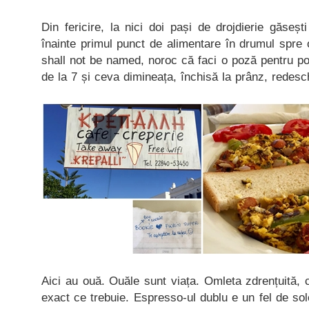
Din fericire, la nici doi pași de drojdierie găseș
înainte primul punct de alimentare în drumul spre
shall not be named, noroc că faci o poză pentru po
de la 7 și ceva dimineața, închisă la prânz, redes
Aici au ouă. Ouăle sunt viața. Omleta zdrențuită, c
exact ce trebuie. Espresso-ul dublu e un fel de s