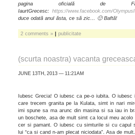
pagina oficială de Fac
IaurtGrecesc:
https://www.facebook.com/Olympus
duce odată anul ăsta, ce să zic… 🙂 Baftă!
2 comments »
|
publicitate
(scurta noastra) vacanta greceasc
JUNE 13TH, 2013 — 11:21AM
Iubesc Grecia! O iubesc ca pe-o iubita. O iubesc in
care trecem granita pe la Kulata, simt in nari mir
imi spune sa ma arunc din masina si sa iau in br
un boschete, asa de mult simt ca locul meu acolo 
cer si pamant. O iubesc cu simturile si cu capul 
lui “ca si cand n-am plecat niciodata”. Asa de mul