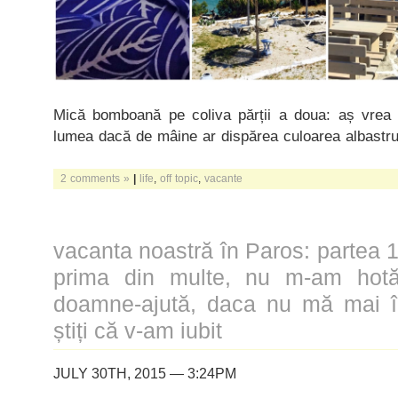
Mică bomboană pe coliva părții a doua: aș vrea 
lumea dacă de mâine ar dispărea culoarea albastru
2 comments »
|
life
,
off topic
,
vacante
vacanta noastră în Paros: partea 1
prima din multe, nu m-am hotăr
doamne-ajută, daca nu mă mai în
știți că v-am iubit
JULY 30TH, 2015 — 3:24PM