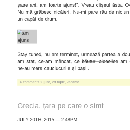
șase ani, am foarte ajuns!”. Vreau clișeul ăsta. O
Nu mă grăbesc nicăieri. Nu-mi pare rău de niciun 
un capăt de drum.
Stay tuned, nu am terminat, urmează partea a dou
am stat, ce-am mâncat, ce
băuturi alcoolice
am c
ne-au mers cauciucurile și pașii.
4 comments »
|
life
,
off topic
,
vacante
Grecia, țara pe care o simt
JULY 20TH, 2015 — 2:48PM