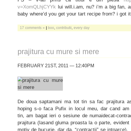
v=XomQLhjCYYk
lui will.i.am, nu? i’m a big fan, an
baby where’d you get your tart recipe from? i got
17 comments »
|
boo
,
contributii
,
every day
prajitura cu mure si mere
FEBRUARY 21ST, 2011 — 12:40PM
De doua saptamani ma tot tin sa fac prajitura as
hoping s-o faca Pufix in locul meu, dar cand am v
tin, am bagat ieri o sesiune de numaidecat-contra
prajitura (lasand gluma proasta la o parte, evident c
motiv de bucurie, dar da, “contractii” se intoarce).