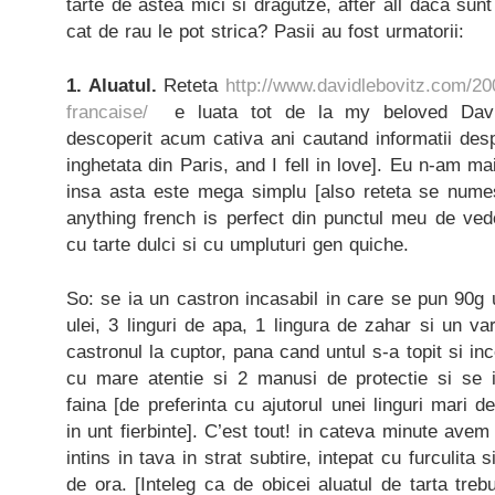
tarte de astea mici si dragutze, after all daca sunt 
cat de rau le pot strica? Pasii au fost urmatorii:
1. Aluatul.
Reteta
http://www.davidlebovitz.com/200
francaise/
e luata tot de la my beloved David
descoperit acum cativa ani cautand informatii des
inghetata din Paris, and I fell in love]. Eu n-am mai
insa asta este mega simplu [also reteta se numest
anything french is perfect din punctul meu de ved
cu tarte dulci si cu umpluturi gen quiche.
So: se ia un castron incasabil in care se pun 90g u
ulei, 3 linguri de apa, 1 lingura de zahar si un va
castronul la cuptor, pana cand untul s-a topit si i
cu mare atentie si 2 manusi de protectie si se 
faina [de preferinta cu ajutorul unei linguri mari 
in unt fierbinte]. C’est tout! in cateva minute avem 
intins in tava in strat subtire, intepat cu furculita 
de ora. [Inteleg ca de obicei aluatul de tarta tre