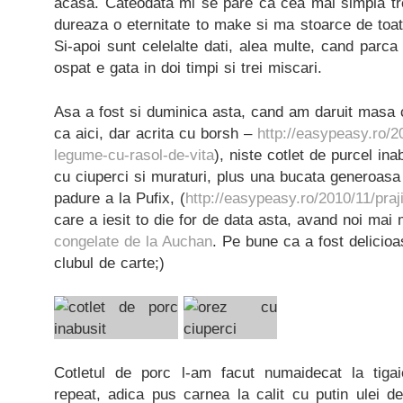
acasa. Cateodata mi se pare ca cea mai simpla tre
dureaza o eternitate to make si ma stoarce de toata
Si-apoi sunt celelalte dati, alea multe, cand parca 
ospat e gata in doi timpi si trei miscari.
Asa a fost si duminica asta, cand am daruit masa 
ca aici, dar acrita cu borsh –
http://easypeasy.ro/
legume-cu-rasol-de-vita
), niste cotlet de purcel ina
cu ciuperci si muraturi, plus una bucata generoasa 
padure a la Pufix, (
http://easypeasy.ro/2010/11/praj
care a iesit to die for de data asta, avand noi mai 
congelate de la Auchan
. Pe bune ca a fost delicioas
clubul de carte;)
Cotletul de porc l-am facut numaidecat la tig
repeat, adica pus carnea la calit cu putin ulei d