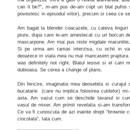
can it be?”, m-am pus de-am copt un blat pufos 
povestesc in episodul viitor), precum si ceea ce se
Am bagat la blender coacazele, cu cateva linguri
piure, dupa care le-am amestecat cu un borcan de 
mascarpone. Am mai pus niste migdale maruntite, 
Si pe urma am ramas interzisa, cu ochii in va
deoarece in viata mea nu mai mancasem prajitura
was definitely not right. Blatul iesise si el cam
dubioasa. Se cerea a change of plans.
Din fericire, imaginatia mea deosebita si curajul 
bucatarie (care nu implica folosirea cutitelor) mi-
asta. Am vazut cum se deschide tavanul si cum
vasul de mixer. Am primit revelatia si-am transform
Ce va fi cunoscuta de azi inainte drept “brownie c
ciocolata”. Iata cum.