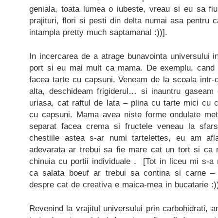
geniala, toata lumea o iubeste, vreau si eu sa fi
prajituri, flori si pesti din delta numai asa pentru 
intampla pretty much saptamanal :))].
In incercarea de a atrage bunavointa universului 
port si eu mai mult ca mama. De exemplu, cand e
facea tarte cu capsuni. Veneam de la scoala intr-
alta, deschideam frigiderul… si inauntru gaseam
uriasa, cat raftul de lata – plina cu tarte mici cu
cu capsuni. Mama avea niste forme ondulate meta
separat facea crema si fructele veneau la sfars
chestiile astea s-ar numi tartelettes, eu am afl
adevarata ar trebui sa fie mare cat un tort si ca
chinuia cu portii individuale . [Tot in liceu mi s-a 
ca salata boeuf ar trebui sa contina si carne 
despre cat de creativa e maica-mea in bucatarie :))
Revenind la vrajitul universului prin carbohidrati, 