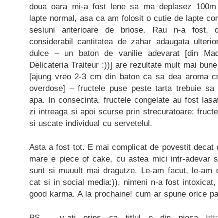
doua oara mi-a fost lene sa ma deplasez 100m
lapte normal, asa ca am folosit o cutie de lapte co
sesiuni anterioare de briose. Rau n-a fost, 
considerabil cantitatea de zahar adaugata ulter
dulce – un baton de vanilie adevarat [din M
Delicateria Traiteur :))] are rezultate mult mai bune
[ajung vreo 2-3 cm din baton ca sa dea aroma cr
overdose] – fructele puse peste tarta trebuie sa
apa. In consecinta, fructele congelate au fost las
zi intreaga si apoi scurse prin strecuratoare; fruct
si uscate individual cu servetelul.
Asta a fost tot. E mai complicat de povestit decat d
mare e piece of cake, cu astea mici intr-adevar s
sunt si muuult mai dragutze. Le-am facut, le-am d
cat si in social media:)), nimeni n-a fost intoxica
good karma. A la prochaine! cum ar spune orice pat
PS – v-ati prins ca titlul e din piesa
htt