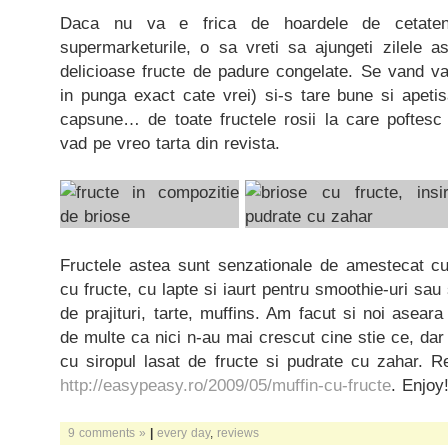
Daca nu va e frica de hoardele de cetaten
supermarketurile, o sa vreti sa ajungeti zilele a
delicioase fructe de padure congelate. Se vand var
in punga exact cate vrei) si-s tare bune si apeti
capsune… de toate fructele rosii la care poftesc
vad pe vreo tarta din revista.
Fructele astea sunt senzationale de amestecat cu 
cu fructe, cu lapte si iaurt pentru smoothie-uri sa
de prajituri, tarte, muffins. Am facut si noi asear
de multe ca nici n-au mai crescut cine stie ce, dar
cu siropul lasat de fructe si pudrate cu zahar. Re
http://easypeasy.ro/2009/05/muffin-cu-fructe
. Enjoy
9 comments »
|
every day
,
reviews