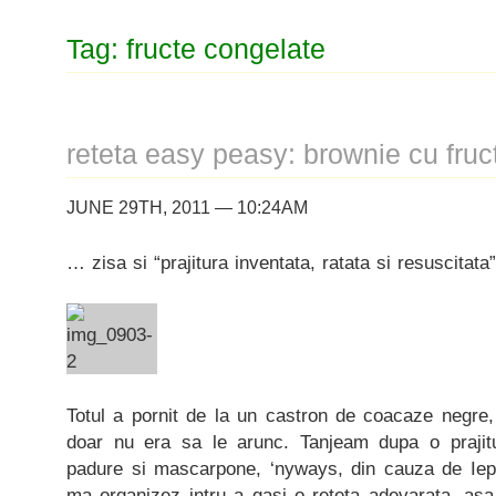
Tag: fructe congelate
reteta easy peasy: brownie cu fru
JUNE 29TH, 2011 — 10:24AM
… zisa si “prajitura inventata, ratata si resuscitata”
Totul a pornit de la un castron de coacaze negre,
doar nu era sa le arunc. Tanjeam dupa o praji
padure si mascarpone, ‘nyways, din cauza de Iepu’
ma organizez intru a gasi o reteta adevarata, asa