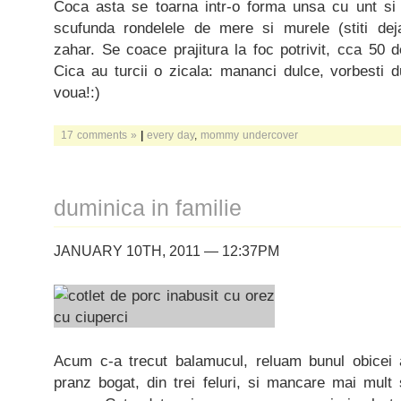
Coca asta se toarna intr-o forma unsa cu unt si 
scufunda rondelele de mere si murele (stiti de
zahar. Se coace prajitura la foc potrivit, cca 50
Cica au turcii o zicala: mananci dulce, vorbesti 
voua!:)
17 comments »
|
every day
,
mommy undercover
duminica in familie
JANUARY 10TH, 2011 — 12:37PM
Acum c-a trecut balamucul, reluam bunul obicei al
pranz bogat, din trei feluri, si mancare mai mul