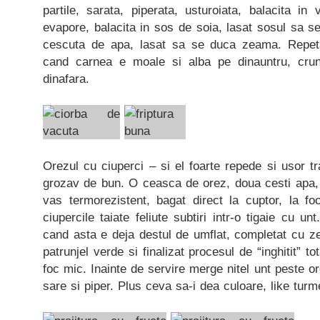
partile, sarata, piperata, usturoiata, balacita in
evapore, balacita in sos de soia, lasat sosul sa 
cescuta de apa, lasat sa se duca zeama. Repeta
cand carnea e moale si alba pe dinauntru, cru
dinafara.
Orezul cu ciuperci – si el foarte repede si usor t
grozav de bun. O ceasca de orez, doua cesti apa, 
vas termorezistent, bagat direct la cuptor, la fo
ciupercile taiate feliute subtiri intr-o tigaie cu un
cand asta e deja destul de umflat, completat cu z
patrunjel verde si finalizat procesul de “inghitit” tot 
foc mic. Inainte de servire merge nitel unt peste or
sare si piper. Plus ceva sa-i dea culoare, like turm