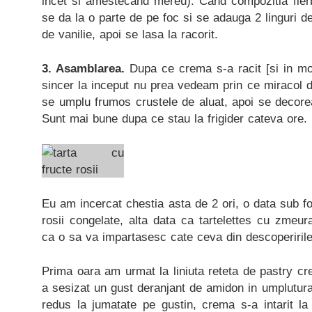
incet si amestecand mereu). Cand compozitia fier
se da la o parte de pe foc si se adauga 2 linguri de 
de vanilie, apoi se lasa la racorit.
3. Asamblarea.
Dupa ce crema s-a racit [si in mod 
sincer la inceput nu prea vedeam prin ce miracol di
se umplu frumos crustele de aluat, apoi se decore
Sunt mai bune dupa ce stau la frigider cateva ore.
Eu am incercat chestia asta de 2 ori, o data sub f
rosii congelate, alta data ca tartelettes cu zmeu
ca o sa va impartasesc cate ceva din descoperirile
Prima oara am urmat la liniuta reteta de pastry cr
a sesizat un gust deranjant de amidon in umplutur
redus la jumatate pe gustin, crema s-a intarit la