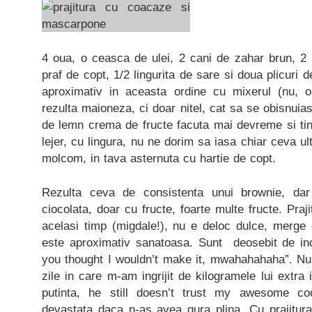
4 oua, o ceasca de ulei, 2 cani de zahar brun, 2 c
praf de copt, 1/2 lingurita de sare si doua plicuri
aproximativ in aceasta ordine cu mixerul (nu,
rezulta maioneza, ci doar nitel, cat sa se obisnuia
de lemn crema de fructe facuta mai devreme si tin
lejer, cu lingura, nu ne dorim sa iasa chiar ceva u
molcom, in tava asternuta cu hartie de copt.
Rezulta ceva de consistenta unui brownie, da
ciocolata, doar cu fructe, foarte multe fructe. Pra
acelasi timp (migdale!), nu e deloc dulce, merge 
este aproximativ sanatoasa. Sunt deosebit de inc
you thought I wouldn’t make it, mwahahahaha”. Nu
zile in care m-am ingrijit de kilogramele lui extra
putinta, he still doesn’t trust my awesome coo
devastata daca n-as avea gura plina. Cu prajitur