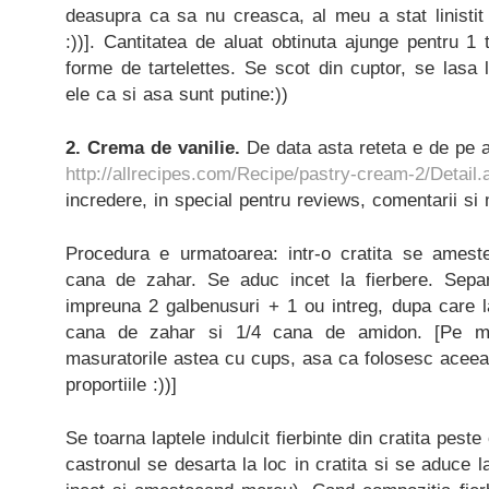
deasupra ca sa nu creasca, al meu a stat linistit
:))]. Cantitatea de aluat obtinuta ajunge pentru 1
forme de tartelettes. Se scot din cuptor, se lasa
ele ca si asa sunt putine:))
2. Crema de vanilie.
De data asta reteta e de pe a
http://allrecipes.com/Recipe/pastry-cream-2/Detail.
incredere, in special pentru reviews, comentarii si 
Procedura e urmatoarea: intr-o cratita se amest
cana de zahar. Se aduc incet la fierbere. Separ
impreuna 2 galbenusuri + 1 ou intreg, dupa care 
cana de zahar si 1/4 cana de amidon. [Pe m
masuratorile astea cu cups, asa ca folosesc aceea
proportiile :))]
Se toarna laptele indulcit fierbinte din cratita pest
castronul se desarta la loc in cratita si se aduce la