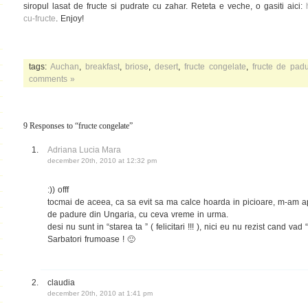
siropul lasat de fructe si pudrate cu zahar. Reteta e veche, o gasiti aici:
cu-fructe
. Enjoy!
tags:
Auchan
,
breakfast
,
briose
,
desert
,
fructe congelate
,
fructe de pad
comments »
9 Responses to “fructe congelate”
Adriana Lucia Mara
december 20th, 2010 at 12:32 pm
:)) offf
tocmai de aceea, ca sa evit sa ma calce hoarda in picioare, m-am apr
de padure din Ungaria, cu ceva vreme in urma.
desi nu sunt in “starea ta ” ( felicitari !!! ), nici eu nu rezist cand vad 
Sarbatori frumoase ! 🙂
claudia
december 20th, 2010 at 1:41 pm