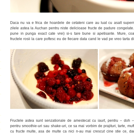
Daca nu va e frica de hoardele de cetateni care au luat cu asalt superma
zilele astea la Auchan pentru niste delicioase fructe de padure congelate. 
pune in punga exact cate vrei) si-s tare bune si apetisante. Mure, co
fructele rosii la care poftesc eu de fiecare data cand le vad pe vreo tarta di
Fructele astea sunt senzationale de amestecat cu iaurt, pentru – doh – i
pentru smoothie-uri sau shake-uri, ce sa mai vorbim de prajituri, tarte, muf
cu fructe multe, asa de multe ca nici n-au mai crescut cine stie ce, da