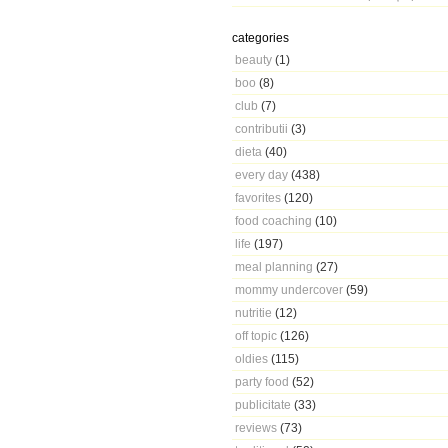
categories
beauty
(1)
boo
(8)
club
(7)
contributii
(3)
dieta
(40)
every day
(438)
favorites
(120)
food coaching
(10)
life
(197)
meal planning
(27)
mommy undercover
(59)
nutritie
(12)
off topic
(126)
oldies
(115)
party food
(52)
publicitate
(33)
reviews
(73)