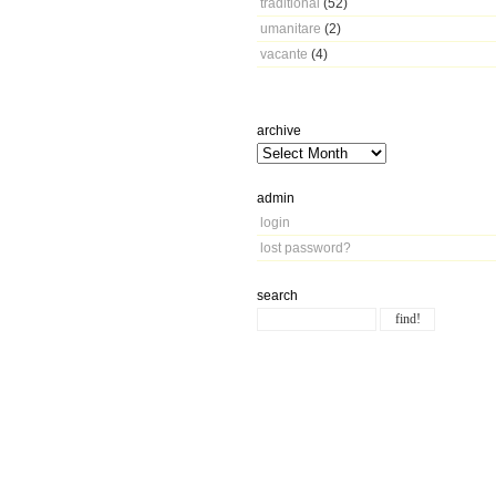
traditional
(52)
umanitare
(2)
vacante
(4)
archive
admin
login
lost password?
search