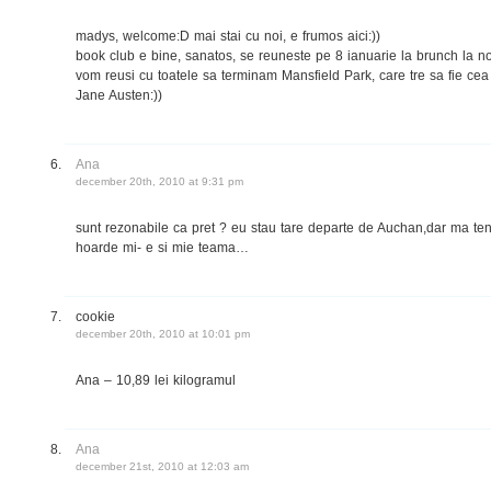
madys, welcome:D mai stai cu noi, e frumos aici:))
book club e bine, sanatos, se reuneste pe 8 ianuarie la brunch la n
vom reusi cu toatele sa terminam Mansfield Park, care tre sa fie cea
Jane Austen:))
Ana
december 20th, 2010 at 9:31 pm
sunt rezonabile ca pret ? eu stau tare departe de Auchan,dar ma te
hoarde mi- e si mie teama…
cookie
december 20th, 2010 at 10:01 pm
Ana – 10,89 lei kilogramul
Ana
december 21st, 2010 at 12:03 am