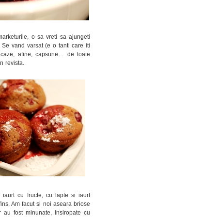
rketurile, o sa vreti sa ajungeti
Se vand varsat (e o tanti care iti
acaze, afine, capsune… de toate
n revista.
aurt cu fructe, cu lapte si iaurt
fins. Am facut si noi aseara briose
r au fost minunate, insiropate cu