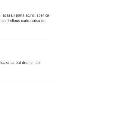
oi acasa:) pana atunci sper ca
 mai tedious carte scrisa de
nteaza sa bat drumul, de