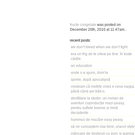
fructe congelate
was posted on
December 20th, 2010
at
11.47am
..
recent posts:
we don’t bleed when we don’t fight
era un frig de te citeai pe tine. în toate
cărțile.
an education
unde s-a ajuns, dom’le
aprilie, după apocalipsă
credeam că midlife crisis e ceva nașpa.
până când am trăit-o.
desfătare la studio: un roman de
aventuri coproducție mazi-peasy,
pentru suflete boeme și minți
decadente
hummus de mazăre easy peasy
să ne cunoaștem mai bine, oracol-style
mâncare de dovlecei cu porc și quinoa