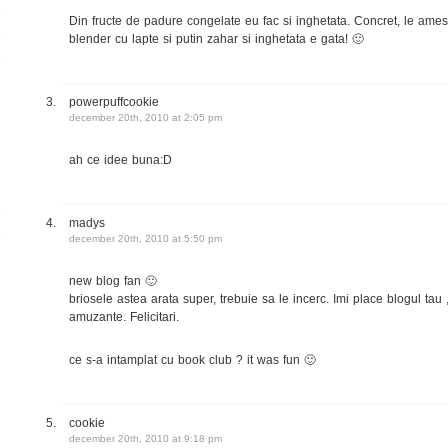
Din fructe de padure congelate eu fac si inghetata. Concret, le amest
blender cu lapte si putin zahar si inghetata e gata! 🙂
powerpuffcookie
december 20th, 2010 at 2:05 pm
ah ce idee buna:D
madys
december 20th, 2010 at 5:50 pm
new blog fan 🙂
briosele astea arata super, trebuie sa le incerc. Imi place blogul tau ,
amuzante. Felicitari.
ce s-a intamplat cu book club ? it was fun 🙂
cookie
december 20th, 2010 at 9:18 pm