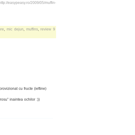
http://easypeasy.ro/2009/05/muffin-
ure
,
mic dejun
,
muffins
,
review
9
ovizionat cu fructe (ieftine)
“rosu” inaintea ochilor :))