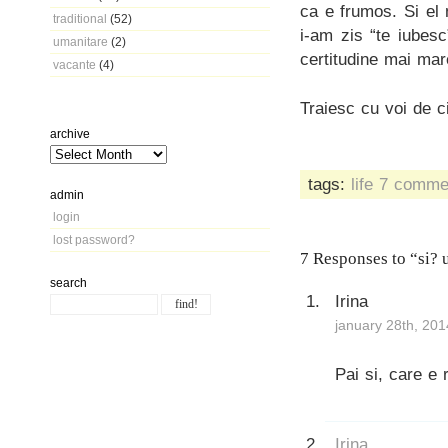
ca e frumos. Si el
traditional
(52)
i-am zis “te iubes
umanitare
(2)
certitudine mai mare
vacante
(4)
Traiesc cu voi de ci
archive
tags:
life
7 comme
admin
login
lost password?
7 Responses to “si? u
search
Irina
january 28th, 201
Pai si, care e
Irina