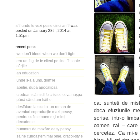
si? unde te vezi peste cinci ani?
was
posted on
January 28th, 2014
at
1.51pm
..
recent posts:
we don’t bleed when we don’t fight
era un frig de te citeai pe tine. în toate
cărțile.
an education
unde s-a ajuns, dom’le
aprilie, după apocalipsă
credeam că midlife crisis e ceva nașpa.
până când am trăit-o.
cat sunteti de mist
desfătare la studio: un roman de
daca efuziunile me
aventuri coproducție mazi-peasy,
pentru suflete boeme și minți
scrise, intr-o limb
decadente
oameni rai – care 
hummus de mazăre easy peasy
cercetez. Ca mi-e 
să ne cunoaștem mai bine, oracol-style