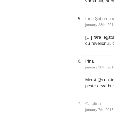
vorba aia, si A
Irina Şubredu »
january 28th, 201
[…] fără legătu
cu revelionul, 
Irina
january 30th, 201
Mersi @cookie! 
peste ceva bun
Catalina
january 7th, 2015