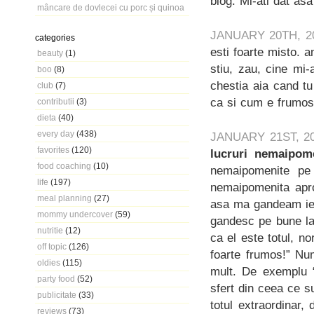
blog. Mi-ati dat as
mâncare de dovlecei cu porc și quinoa
JANUARY 20TH, 2
categories
esti foarte misto. 
beauty
(1)
stiu, zau, cine mi
boo
(8)
chestia aia cand tu
club
(7)
ca si cum e frumos,
contributii
(3)
dieta
(40)
every day
(438)
JANUARY 21ST, 2
favorites
(120)
lucruri
nemaipome
food coaching
(10)
nemaipomenite pe
life
(197)
nemaipomenita apro
meal planning
(27)
asa ma gandeam ier
mommy undercover
(59)
gandesc pe bune la 
nutritie
(12)
ca el este totul, no
off topic
(126)
foarte frumos!” Nu
oldies
(115)
mult. De exemplu “
party food
(52)
sfert din ceea ce s
publicitate
(33)
totul extraordinar,
reviews
(73)