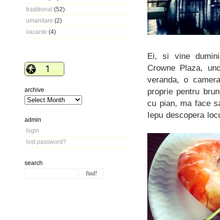
traditional
(52)
umanitare
(2)
vacante
(4)
Ei, si vine dumin
Crowne Plaza, und
veranda, o camera 
archive
proprie pentru bru
cu pian, ma face s
Iepu descopera locu
admin
login
lost password?
search