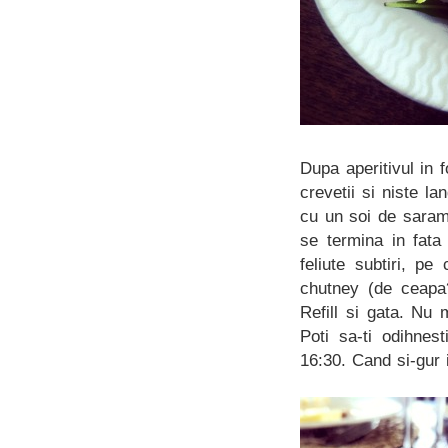
Dupa aperitivul in 
crevetii si niste l
cu un soi de saramu
se termina in fata
feliute subtiri, p
chutney (de ceapa
Refill si gata. Nu 
Poti sa-ti odihnes
16:30. Cand si-gur in