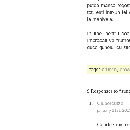
putea manca regeste
tot, esti intr-un fe
la manivela.
In fine, pentru d
Imbracati-va frumos
duce gunoiul
cu zil
tags:
brunch
,
crow
9 Responses to “sun
Ciupercutza
january 21st, 201
Ce idee misto 