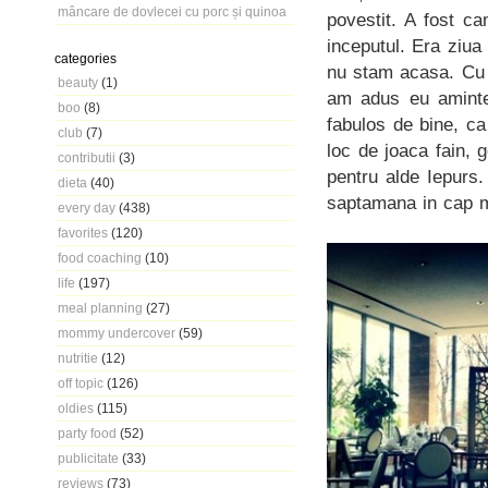
mâncare de dovlecei cu porc și quinoa
povestit. A fost 
inceputul. Era ziua
categories
nu stam acasa. Cu c
beauty
(1)
am adus eu aminte
boo
(8)
fabulos de bine, c
club
(7)
loc de joaca fain, 
contributii
(3)
pentru alde Iepurs
dieta
(40)
saptamana in cap m
every day
(438)
favorites
(120)
food coaching
(10)
life
(197)
meal planning
(27)
mommy undercover
(59)
nutritie
(12)
off topic
(126)
oldies
(115)
party food
(52)
publicitate
(33)
reviews
(73)