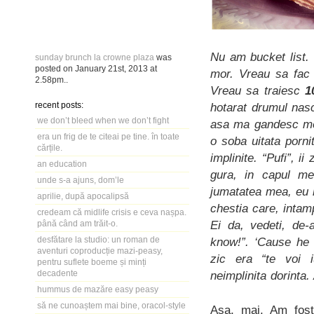
Nu am bucket list.
sunday brunch la crowne plaza
was
posted on
January 21st, 2013
at
mor. Vreau sa fa
2.58pm
..
Vreau sa traiesc
1
recent posts:
hotarat drumul nasc
we don’t bleed when we don’t fight
asa ma gandesc mer
era un frig de te citeai pe tine. în toate
o soba uitata porni
cărțile.
implinite. “Pufi”, 
an education
gura, in capul m
unde s-a ajuns, dom’le
jumatatea mea, eu n
aprilie, după apocalipsă
chestia care, intam
credeam că midlife crisis e ceva nașpa.
Ei da, vedeti, de-
până când am trăit-o.
desfătare la studio: un roman de
know!”. ‘Cause he 
aventuri coproducție mazi-peasy,
zic era “te voi 
pentru suflete boeme și minți
decadente
neimplinita dorinta.
hummus de mazăre easy peasy
să ne cunoaștem mai bine, oracol-style
Asa, mai. Am fost