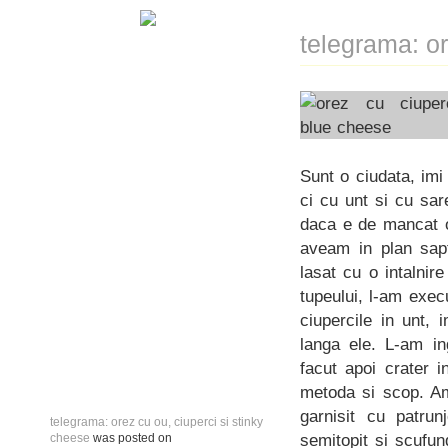
telegrama: or
Sunt o ciudata, imi
ci cu unt si cu sar
daca e de mancat or
aveam in plan sapt
lasat cu o intalni
tupeului, l-am exec
ciupercile in unt,
langa ele. L-am in
facut apoi crater i
metoda si scop. Am
garnisit cu patru
telegrama: orez cu ou, ciuperci si stinky
semitopit si scufun
cheese
was posted on