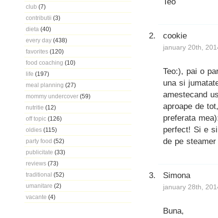
Teo
club
(7)
contributii
(3)
dieta
(40)
cookie
every day
(438)
january 20th, 201
favorites
(120)
food coaching
(10)
Teo:), pai o pa
life
(197)
una si jumatat
meal planning
(27)
amestecand usu
mommy undercover
(59)
aproape de tot,
nutritie
(12)
preferata mea)
off topic
(126)
perfect! Si e s
oldies
(115)
de pe steamer (
party food
(52)
publicitate
(33)
reviews
(73)
Simona
traditional
(52)
umanitare
(2)
january 28th, 201
vacante
(4)
Buna,