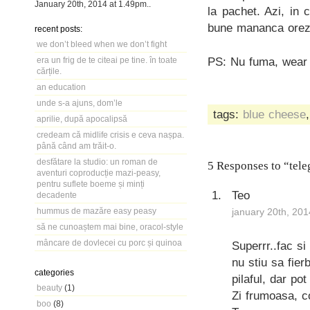
January 20th, 2014
at
1.49pm
..
la pachet. Azi, in 
bune mananca orez
recent posts:
we don’t bleed when we don’t fight
PS: Nu fuma, wear 
era un frig de te citeai pe tine. în toate
cărțile.
an education
unde s-a ajuns, dom’le
tags:
blue cheese
aprilie, după apocalipsă
credeam că midlife crisis e ceva nașpa.
până când am trăit-o.
desfătare la studio: un roman de
5 Responses to “tele
aventuri coproducție mazi-peasy,
pentru suflete boeme și minți
Teo
decadente
hummus de mazăre easy peasy
january 20th, 201
să ne cunoaștem mai bine, oracol-style
mâncare de dovlecei cu porc și quinoa
Superrr..fac si
nu stiu sa fier
categories
pilaful, dar pot
beauty
(1)
Zi frumoasa, c
boo
(8)