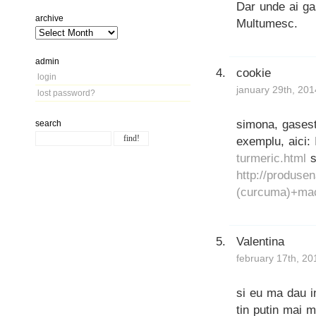
Dar unde ai ga
archive
Multumesc.
admin
cookie
login
january 29th, 201
lost password?
simona, gasest
search
exemplu, aici:
turmeric.html
s
http://produse
(curcuma)+mac
Valentina
february 17th, 20
si eu ma dau in
tin putin mai m