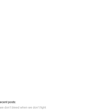
recent posts:
we don’t bleed when we don’t fight