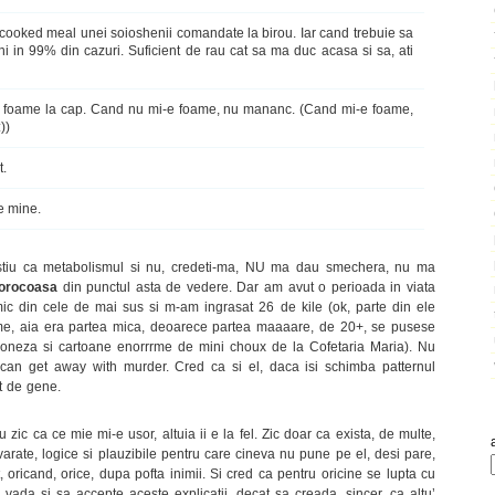
cooked meal unei soioshenii comandate la birou. Iar cand trebuie sa
 in 99% din cazuri. Suficient de rau cat sa ma duc acasa si sa, ati
e foame la cap. Cand nu mi-e foame, nu mananc. (Cand mi-e foame,
))
t.
e mine.
 stiu ca metabolismul si nu, credeti-ma, NU ma dau smechera, nu ma
norocoasa
din punctul asta de vedere. Dar am avut o perioada in viata
ic din cele de mai sus si m-am ingrasat 26 de kile (ok, parte din ele
 me, aia era partea mica, deoarece partea maaaare, de 20+, se pusese
maioneza si cartoane enorrrme de mini choux de la Cofetaria Maria). Nu
an get away with murder. Cred ca si el, daca isi schimba patternul
nt de gene.
Nu zic ca ce mie mi-e usor, altuia ii e la fel. Zic doar ca exista, de multe,
evarate, logice si plauzibile pentru care cineva nu pune pe el, desi pare,
 oricand, orice, dupa pofta inimii. Si cred ca pentru oricine se lupta cu
a vada si sa accepte aceste explicatii, decat sa creada, sincer, ca altu’