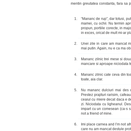
mentin greutatea constanta, fara sa p
“Mananc de rup”, dar totusi, p
mamei, cu ochii. Nu termin apro
propun, portiile corecte, in majo
in exces, oricat de mult mi-ar p
Unei zile in care am mancat m
mai putin. Again, nu e ca ma obli
Mananc zilnic trei mese si dou
mancare si aproape niciodata tre
Mananc zilnic cate ceva din toa
toate, aia clar.
Nu mananc dulciuri mai des 
Prestez prajituri rarisim, cafea
ceaiul cu miere decat daca e de
zi. Niciodata cu ligheanul. De
impart cu un comesean (ca-s sa
not a friend of mine.
Imi place carnea and I’m not afra
care nu am mancat destule prot