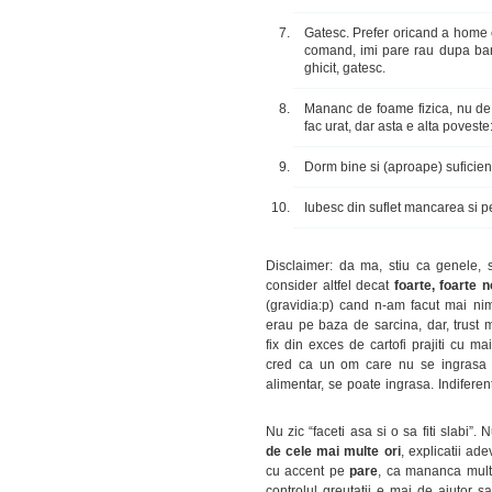
Gatesc. Prefer oricand a home 
comand, imi pare rau dupa bani
ghicit, gatesc.
Mananc de foame fizica, nu d
fac urat, dar asta e alta poveste:
Dorm bine si (aproape) suficien
Iubesc din suflet mancarea si p
Disclaimer: da ma, stiu ca genele,
consider altfel decat
foarte, foarte 
(gravidia:p) cand n-am facut mai nim
erau pe baza de sarcina, dar, trust
fix din exces de cartofi prajiti cu 
cred ca un om care nu se ingrasa c
alimentar, se poate ingrasa. Indifere
Nu zic “faceti asa si o sa fiti slabi”. 
de cele mai multe ori
, explicatii ad
cu accent pe
pare
, ca mananca mult,
controlul greutatii e mai de ajutor s