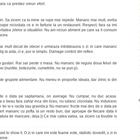
ara ca prestez vreun efort.
utin. Sa zicem ca la mine se rupe mai repede. Mananc mai mult, vorba
ape niciodata ce e in farfurie la un restaurant. Respect, fara sa imi
ritatea zilelor si situatiilor. Nu am niciun aliment pe care sa il consum
lacea.
ai mult decat de obicei ii urmeaza intotdeauna o zi in care mananc
g la asta, ci e, pur si simplu. Damage control din reflex.
a gustari. Rar sar peste o masa. Nu mananc de regula doua feluri de
i (nuntile, botezurile, cumetriile, nu se pun:p).
te grupele alimentare. Nu mereu in proportie ideala, dar zilnic si din
de o data pe saptamana, on average. Nu cumpar, nu duc acasa.
ua o beau fara zahar inca din liceu, nu iubesc ciocolata. Nu indulcesc
 tei si-s racita sau gravida:p Nu mananc fructe mai des de o data pe
sert mananc cu pofta la un resto bun, dar aproape de fiecare data il
tula de mancare, deja:)) Ce mai calea valea, sa zicem ca trouble is
id to show it. O zi in care imi este foame este, statistic dovedit, o zi in
eine.