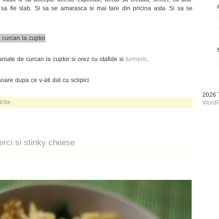
sa fie slab. Si sa se amarasca si mai tare din pricina asta. Si sa se
niate de curcan la cuptor si orez cu stafide si
turmeric
.
 soare dupa ce v-ati dat cu sclipici.
2026
ritie
WordP
erci si stinky cheese