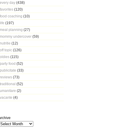
every day
(438)
favorites
(120)
food coaching
(10)
life
(197)
meal planning
(27)
mommy undercover
(59)
nutritie
(12)
off topic
(126)
oldies
(115)
party food
(52)
publicitate
(33)
reviews
(73)
traditional
(52)
umanitare
(2)
vacante
(4)
archive