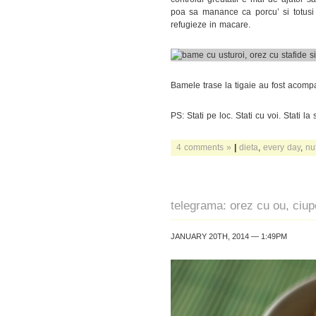
poa sa manance ca porcu’ si totusi 
refugieze in macare.
Bamele trase la tigaie au fost acompa
PS: Stati pe loc. Stati cu voi. Stati la
4 comments »
|
dieta
,
every day
,
nut
telegrama: orez cu ou, ciup
JANUARY 20TH, 2014 — 1:49PM