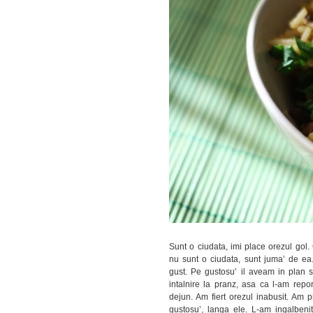
Sunt o ciudata, imi place orezul gol. G
nu sunt o ciudata, sunt juma’ de ea.
gust. Pe gustosu’ il aveam in plan s
intalnire la pranz, asa ca l-am repo
dejun. Am fiert orezul inabusit. Am p
gustosu’, langa ele. L-am ingalbenit