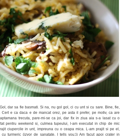
ol, dar sa fie basmati. Si na, nu gol gol, ci cu unt si cu sare. Bine, fie,
 Cert e ca daca e de mancat orez, pe asta il prefer, pe motiv, ca are
aptamana trecuta, pare-mi-se ca joi, dar fix in ziua aia s-a lasat cu o
rtat pentru weekend si, culmea tupeului, l-am executat in chip de mic
rajit ciupercile in unt, impreuna cu o ceapa mica. L-am prajit si pe el,
 cu turmeric (izvor de sanatate, I tells you;)) Am facut apoi crater in