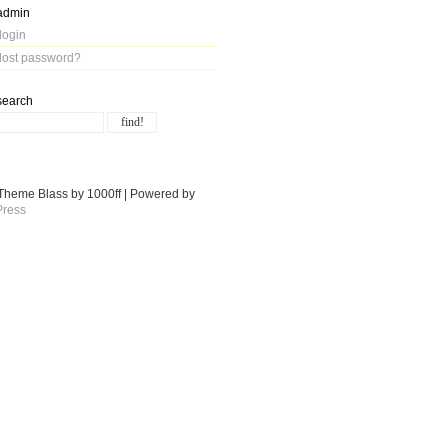
admin
login
lost password?
search
Theme Blass by 1000ff | Powered by
ress