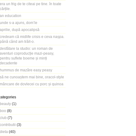
era un frig de te citeai pe tine. în toate
cărțile.
an education
unde s-a ajuns, dom’le
aprilie, după apocalipsă
credeam că midlife crisis e ceva nașpa.
până când am trăit-o.
desfătare la studio: un roman de
aventuri coproducție mazi-peasy,
pentru suflete boeme și minți
decadente
hummus de mazăre easy peasy
să ne cunoaștem mai bine, oracol-style
mâncare de dovlecei cu porc și quinoa
categories
beauty
(1)
boo
(8)
club
(7)
contributii
(3)
dieta
(40)