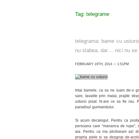
Tag: telegrame
telegrama: bame cu usturoi.
nu slabea, dar… nici nu se
FEBRUARY 19TH, 2014 — 1:51PM
Intai bamele, ca sa ne luam de-o gr
sare, tavalite prin malai, prajite str
usturoi pisat. N-are ce sa fie rau. 
paradisul gurmandului.
Si acum decalogul. Pentru ca postar
persoana care “mananca de rupe”, si
aia. Pentru ca ma plictiseam azi 
propria piele si sa dezgrop de-acol