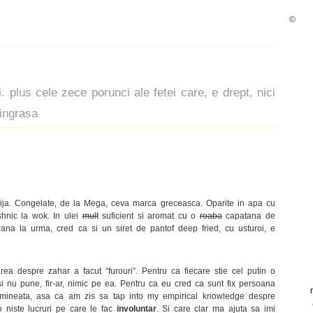
©
 plus cele zece porunci ale fetei care, e drept, nici
 ingrasa
ija. Congelate, de la Mega, ceva marca greceasca. Oparite in apa cu
ashnic la wok. In ulei
mult
suficient si aromat cu o
roaba
capatana de
Pana la urma, cred ca si un siret de pantof deep fried, cu usturoi, e
ea despre zahar a facut “furouri”. Pentru ca fiecare stie cel putin o
 nu pune, fir-ar, nimic pe ea. Pentru ca eu cred ca sunt fix persoana
dimineata, asa ca am zis sa tap into my empirical knowledge despre
o niste lucruri pe care le fac
involuntar
. Si care clar ma ajuta sa imi