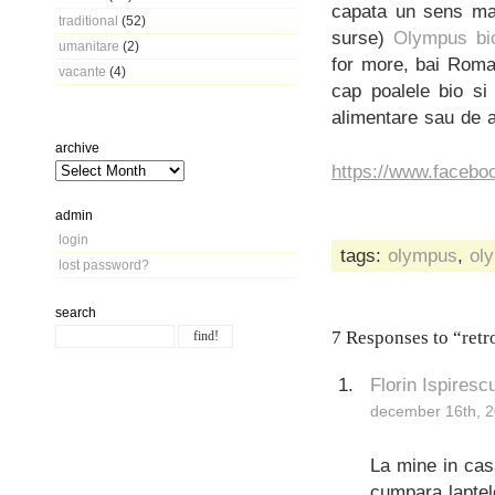
capata un sens mai
traditional
(52)
surse)
Olympus bi
umanitare
(2)
for more, bai Roman
vacante
(4)
cap poalele bio si
alimentare sau de al
archive
https://www.faceb
admin
login
tags:
olympus
,
ol
lost password?
search
7 Responses to “retro
Florin Ispiresc
december 16th, 2
La mine in cas
cumpara laptele