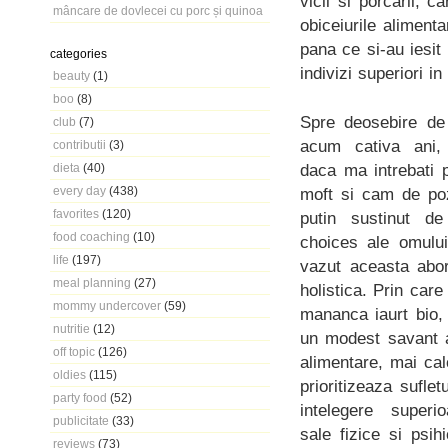
vicii si porcarii, 
mâncare de dovlecei cu porc și quinoa
obiceiurile alimenta
pana ce si-au iesit
categories
indivizi superiori in 
beauty
(1)
boo
(8)
Spre deosebire de
club
(7)
acum cativa ani,
contributii
(3)
daca ma intrebati
dieta
(40)
every day
(438)
moft si cam de po
favorites
(120)
putin sustinut de
food coaching
(10)
choices ale omulu
life
(197)
vazut aceasta abo
meal planning
(27)
holistica. Prin car
mommy undercover
(59)
mananca iaurt bio,
nutritie
(12)
un modest savant a
off topic
(126)
alimentare, mai cal
oldies
(115)
prioritizeaza suflet
party food
(52)
intelegere superi
publicitate
(33)
sale fizice si psi
reviews
(73)