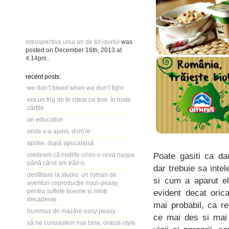
retrospectiva unui an de tot iaurtul
was
posted on
December 16th, 2013
at
4.14pm
..
recent posts:
we don’t bleed when we don’t fight
era un frig de te citeai pe tine. în toate
cărțile.
an education
unde s-a ajuns, dom’le
aprilie, după apocalipsă
Poate gasiti ca da
credeam că midlife crisis e ceva nașpa.
până când am trăit-o.
dar trebuie sa inte
desfătare la studio: un roman de
si cum a aparut el
aventuri coproducție mazi-peasy,
pentru suflete boeme și minți
evident decat oric
decadente
mai probabil, ca re
hummus de mazăre easy peasy
ce mai des si mai 
să ne cunoaștem mai bine, oracol-style