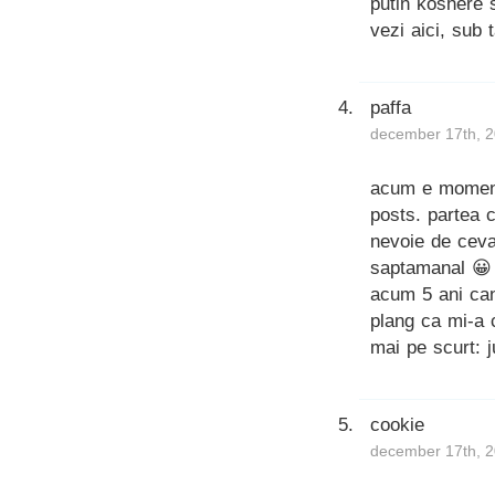
putin koshere s
vezi aici, sub t
paffa
december 17th, 2
acum e momentu
posts. partea c
nevoie de ceva
saptamanal 😀 
acum 5 ani can
plang ca mi-a c
mai pe scurt: 
cookie
december 17th, 2