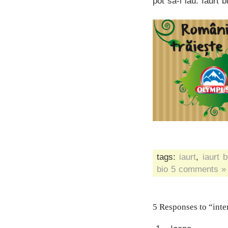
pot sa-i iau. Iaurt 
tags:
iaurt
,
iaurt b
bio
5 comments »
5 Responses to “inte