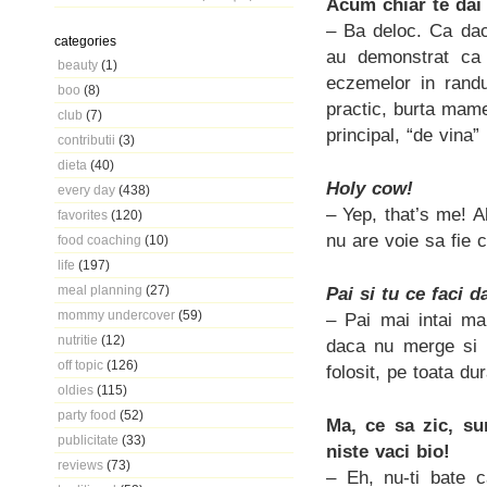
Acum chiar te dai
– Ba deloc. Ca dac
categories
au demonstrat ca e
beauty
(1)
eczemelor in randu
boo
(8)
practic, burta mamei
club
(7)
principal, “de vina”
contributii
(3)
dieta
(40)
Holy cow!
every day
(438)
– Yep, that’s me! A
favorites
(120)
nu are voie sa fie c
food coaching
(10)
life
(197)
meal planning
(27)
Pai si tu ce faci 
mommy undercover
(59)
– Pai mai intai ma
nutritie
(12)
daca nu merge si n
off topic
(126)
folosit, pe toata du
oldies
(115)
party food
(52)
Ma, ce sa zic, su
publicitate
(33)
niste vaci bio!
reviews
(73)
– Eh, nu-ti bate 