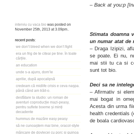
– Back at you:p [Ina
interviu cu vaca bio
was posted on
November 25th, 2013
at
3.09pm
..
Stimata doamna va
recent posts:
un numar atat de 
we don’t bleed when we don’t fight
– Draga Izipizi, a
era un frig de te citeai pe tine. în toate
se poate. Ei nu, n
cărțile.
mai stii tu ca si 
an education
sunt tot bio.
unde s-a ajuns, dom’le
aprilie, după apocalipsă
Deci sa ne inteleg
credeam că midlife crisis e ceva nașpa.
până când am trăit-o.
– Afirmativ si ele
desfătare la studio: un roman de
mai bogat in omega
aventuri coproducție mazi-peasy,
Acesta din urma fii
pentru suflete boeme și minți
decadente
health credentials 
hummus de mazăre easy peasy
de boala cardiovasc
să ne cunoaștem mai bine, oracol-style
mâncare de dovlecei cu porc și quinoa