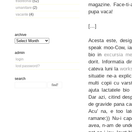
traditional
(52)
magazine. Face-ti-
umanitare
(2)
pupa vaca!
vacante
(4)
[…]
archive
Acesta este, desigu
speak moo-Cow, iar
admin
bio in
excursia m
login
dorit. Informatia 
lost password?
cateva luni la
work
situatie ne-a expl
search
multi copii cu vars
ajuta lactatele bio
Dar azi, citind des
de gravide pana can
Acu’ na, e too la
ramane:)) Nu-i capa
avea, n-am de unde 