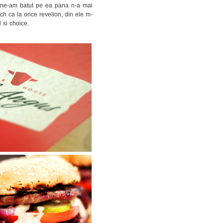
r, ne-am batut pe ea pana n-a mai
uch ca la orice revelion, din ele m-
 si choice.