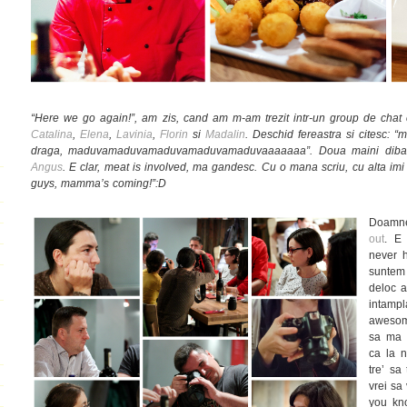
“Here we go again!”, am zis, cand am m-am trezit intr-un group de chat
Catalina
,
Elena
,
Lavinia
,
Florin
si
Madalin
. Deschid fereastra si citesc
draga, maduvamaduvamaduvamaduvamaduvaaaaaaa”. Doua maini diba
Angus
. E clar, meat is involved, ma gandesc. Cu o mana scriu, cu alta imi 
guys, mamma’s coming!”:D
Doamne
out
. E 
never h
suntem
deloc 
intamp
awesome
sa ma c
ca la n
tre’ sa
vrei sa
you kno