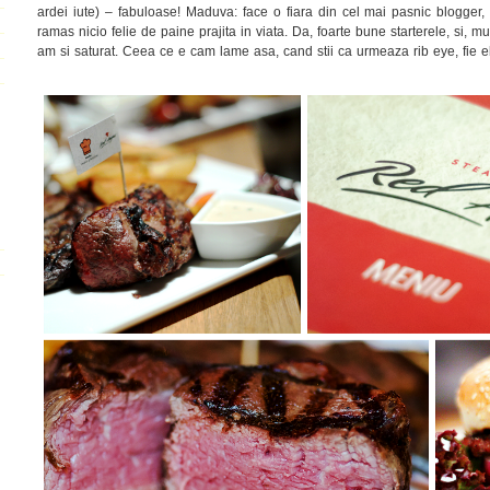
ardei iute) – fabuloase! Maduva: face o fiara din cel mai pasnic blogge
ramas nicio felie de paine prajita in viata. Da, foarte bune starterele, si, m
am si saturat. Ceea ce e cam lame asa, cand stii ca urmeaza rib eye, fie el