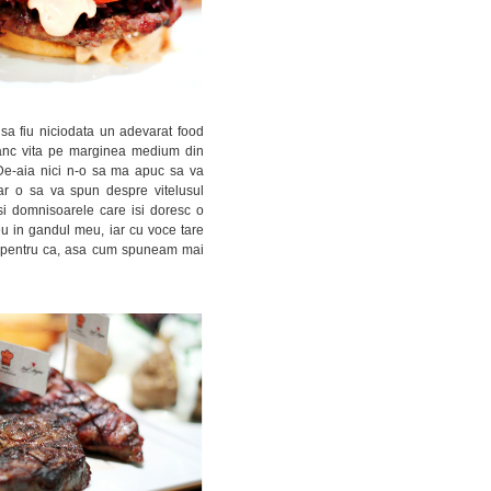
 sa fiu niciodata un adevarat food
nanc vita pe marginea medium din
s. De-aia nici n-o sa ma apuc sa va
r o sa va spun despre vitelusul
i domnisoarele care isi doresc o
eu in gandul meu, iar cu voce tare
bil pentru ca, asa cum spuneam mai