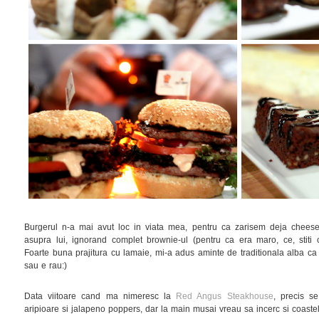
Burgerul n-a mai avut loc in viata mea, pentru ca zarisem deja cheese
asupra lui, ignorand complet brownie-ul (pentru ca era maro, ce, stiti 
Foarte buna prajitura cu lamaie, mi-a adus aminte de traditionala alba 
sau e rau:)
Data viitoare cand ma nimeresc la
Red Angus Steakhouse
, precis s
aripioare si jalapeno poppers, dar la main musai vreau sa incerc si coastele