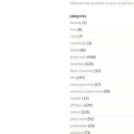
mâncare de dovlecei cu porc și quinoa
categories
beauty
(1)
boo
(8)
club
(7)
contributii
(3)
dieta
(40)
every day
(438)
favorites
(120)
food coaching
(10)
life
(197)
meal planning
(27)
mommy undercover
(59)
nutritie
(12)
off topic
(126)
oldies
(115)
party food
(52)
publicitate
(33)
reviews
(73)