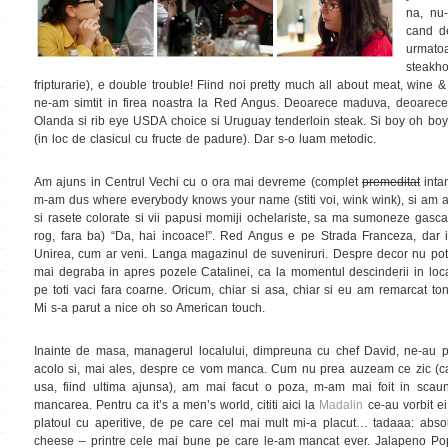
na, nu
cand de
urmat
steak
fripturarie), e double trouble! Fiind noi pretty much all about meat, wine &
ne-am simtit in firea noastra la Red Angus. Deoarece maduva, deoarece 
Olanda si rib eye USDA choice si Uruguay tenderloin steak. Si boy oh bo
(in loc de clasicul cu fructe de padure). Dar s-o luam metodic.
Am ajuns in Centrul Vechi cu o ora mai devreme (complet
premeditat
intam
m-am dus where everybody knows your name (stiti voi, wink wink), si am as
si rasete colorate si vii papusi momiji ochelariste, sa ma sumoneze gasca
rog, fara ba) “Da, hai incoace!”. Red Angus e pe Strada Franceza, dar i
Unirea, cum ar veni. Langa magazinul de suveniruri. Despre decor nu pot
mai degraba in apres pozele Catalinei, ca la momentul descinderii in lo
pe toti vaci fara coarne. Oricum, chiar si asa, chiar si eu am remarcat t
Mi s-a parut a nice oh so American touch.
Inainte de masa, managerul localului, dimpreuna cu chef David, ne-au po
acolo si, mai ales, despre ce vom manca. Cum nu prea auzeam ce zic (ca
usa, fiind ultima ajunsa), am mai facut o poza, m-am mai foit in sca
mancarea. Pentru ca it’s a men’s world, cititi aici la
Madalin
ce-au vorbit ei 
platoul cu aperitive, de pe care cel mai mult mi-a placut… tadaaa: absol
cheese – printre cele mai bune pe care le-am mancat ever. Jalapeno Po