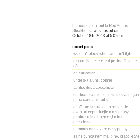
bloggers’ night out la Red Angus
Steakhouse
was posted on
October 18th, 2013
at
5.02pm
..
recent posts:
we don’t bleed when we don’t fight
era un frig de te citeai pe tine. în toate
cărțile.
an education
unde s-a ajuns, dom’le
aprilie, după apocalipsă
credeam că midlife crisis e ceva nașpa.
până când am trăit-o.
desfătare la studio: un roman de
aventuri coproducție mazi-peasy,
pentru suflete boeme și minți
decadente
hummus de mazăre easy peasy
să ne cunoaștem mai bine, oracol-style