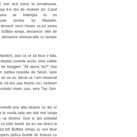
-i mai vezi pana la urmatoarea,
ja ti-e dor de mutrele lor. Cand
oarea se intampla la un
house (vorba lui Madalin,
 dessert, nicio mirare ca joi seara
buffalo wings, deoarece vitel de
y, deoarece cheesecake cu lamaie
plator), asa ca ce sa faca o fata,
teptat cuminte acolo, intre cafele
 de bloggeri. “Ati ajuns, ba?” (ma
n partea cealalta de Selari, spre
 sa va zic decat ca l-am observat
cal, mi-era asa foame ca-i vedeam
onomatul mare, uuu, very Top Gun.
vestit una alta despre ce fac ei
 la nunta asta am stat mai langa
un ca domnu’ Goe si am asteptat
ca intre baieti. Iar eu sar direct la
ut tot! Buffalo wings cu sos blue
ppers (adica bulete de branza cu