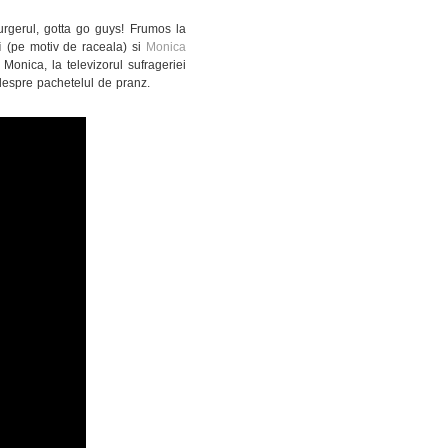
rgerul, gotta go guys! Frumos la
i
(pe motiv de raceala) si
Monica
onica, la televizorul sufrageriei
despre pachetelul de pranz.