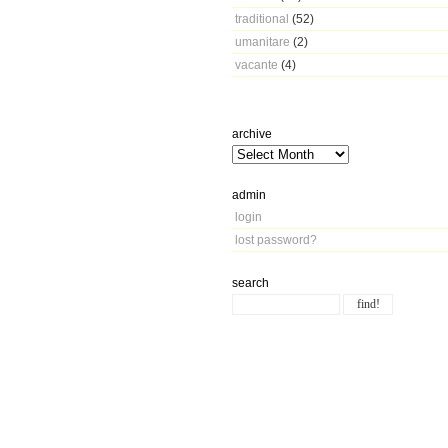
traditional
(52)
umanitare
(2)
vacante
(4)
archive
admin
login
lost password?
search