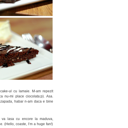
cake-ul cu lamaie. M-am repezit
ca nu-mi place ciocolata:p). Asa.
ca zapada, habar n-am daca e bine
e va lasa cu encore la maduva,
. (Hello, coaste, I’m a huge fan!)