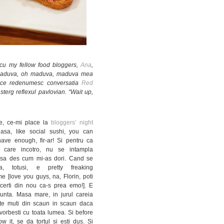
 cu my fellow food bloggers,
Ana
,
: “maduva, oh maduva, maduva mea
ce redenumesc conversatia
Red
sterg reflexul pavlovian. “Wait up,
, ce-mi place la
bloggers’ night
asa, like social sushi, you can
ave enough, fir-ar! Si pentru ca
 care incotro, nu se intampla
asa des cum mi-as dori. Cand se
la, totusi, e pretty freaking
 [love you guys, na, Florin, poti
erti din nou ca-s prea emo!]. E
unta. Masa mare, in jurul careia
 te muti din scaun in scaun daca
 vorbesti cu toata lumea. Si before
w it, se da tortul si esti dus. Si