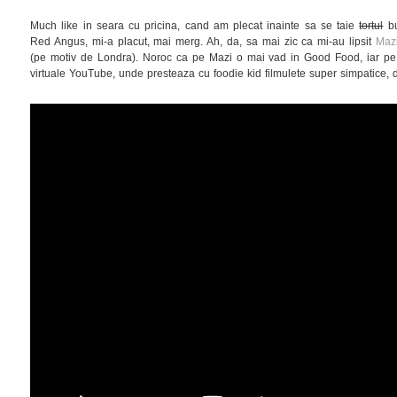
Much like in seara cu pricina, cand am plecat inainte sa se taie
tortul
bu
Red Angus, mi-a placut, mai merg. Ah, da, sa mai zic ca mi-au lipsit
Maz
(pe motiv de Londra). Noroc ca pe Mazi o mai vad in Good Food, iar pe M
virtuale YouTube, unde presteaza cu foodie kid filmulete super simpatice, 