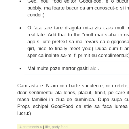
Geo, noul food editor GoodFood, e o bucu
bubbly, ma foarte bucur ca am cunoscut-o si in 
condei:)
O fata tare tare draguta mi-a zis ca-s mult 
realitate. Add that to the “mult mai slaba in r
ago si uite pretext sa ma revars ca o gogoasa
girl, nice to finally meet you:) Dupa cum ti-am
sper ca inainte sa-mi fi primit eu complimentul:
Mai multe poze martor gasiti
aici
.
Cam asta e. N-am nici barfe suculente, nici retete
doar sentimentul ala lenes, placut, tihnit, pe care il
masa familiei in ziua de duminica. Dupa supa cu 
Props echipei GoodFood ca stie sa faca lume
lucru:)
4 comments »
|
life
,
party food