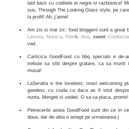
laid back cu coditele ei negre si razboinice! M
sus, Through The Looking Glass style, pe car
la profil! Ah, j’aime!
Am zis si mai zic: food bloggerii sunt a grea
Lavinia
,
Monica
,
Flori
n,
Ana
, sweet
CookieJa
vad.
Carticica GoodFood cu bbq specials e de-ac
trebuie sa stiti despre gratare, ca sa muriti i
musai!
LaSeratta e the loveliest, most welcoming 
gandesc cu ciuda ca daca as fi stiut despre 
nunta. Mergeti si vedeti. O sa va placa, promit!
Petrecerile astea GoodFood sunt din ce in ce
doua, dar de-abia o astept pe urmatoarea:)