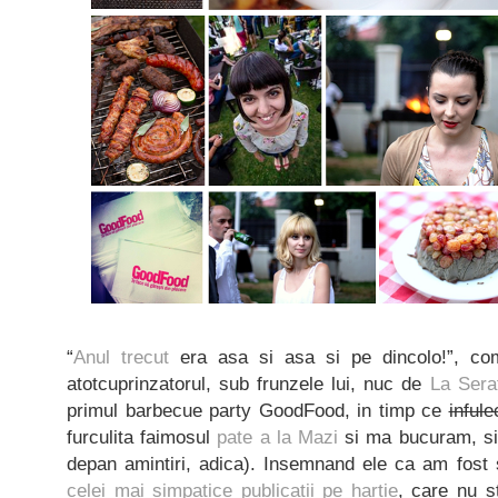
“
Anul trecut
era asa si asa si pe dincolo!”, c
atotcuprinzatorul, sub frunzele lui, nuc de
La Sera
primul barbecue party GoodFood, in timp ce
inful
furculita faimosul
pate a la Mazi
si ma bucuram, sin
depan amintiri, adica). Insemnand ele ca am fost s
celei mai simpatice publicatii pe hartie
, care nu s