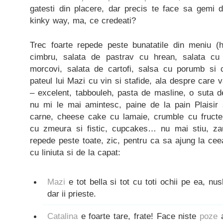
gatesti din placere, dar precis te face sa gemi d
kinky way, ma, ce credeati?
Trec foarte repede peste bunatatile din meniu (
cimbru, salata de pastrav cu hrean, salata cu
morcovi, salata de cartofi, salsa cu porumb si c
pateul lui Mazi cu vin si stafide, ala despre care
– excelent, tabbouleh, pasta de masline, o suta de
nu mi le mai amintesc, paine de la pain Plaisir 
carne, cheese cake cu lamaie, crumble cu fructe, 
cu zmeura si fistic, cupcakes… nu mai stiu, zau
repede peste toate, zic, pentru ca sa ajung la ce
cu liniuta si de la capat:
Mazi
e tot bella si tot cu toti ochii pe ea, n
dar ii prieste.
Catalina
e foarte tare, frate! Face niste
poze
a