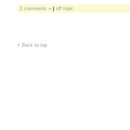
2 comments »
|
off topic
↑
Back to top