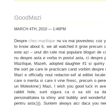
GoodMazi
MARCH 4TH, 2010 — 1:46PM
Despre
chez-mazilique
nu va mai povestesc coz y
to know about it, we all watched it grow precum
este azi – unul din cele mai populare bloguri de c
nu despre asta e vorba in postul asta, ci despre 
Mazilique, Mazeh, adopted daughter #1 si quirky chi
the sort pe care le practicam cand vorbim despre 
Mazi e officially noul redactor-sef al editiei loc
care o merita si care ii vine firesc, precum o per
un Moleskine:) Mazi, I wish you good luck in av
rabbit hole, sunt sigura ca o sa stii sa da
personalitatea ta shiny and bubbly and wonderful
pentru asta:))). Suntem always aici daca you n