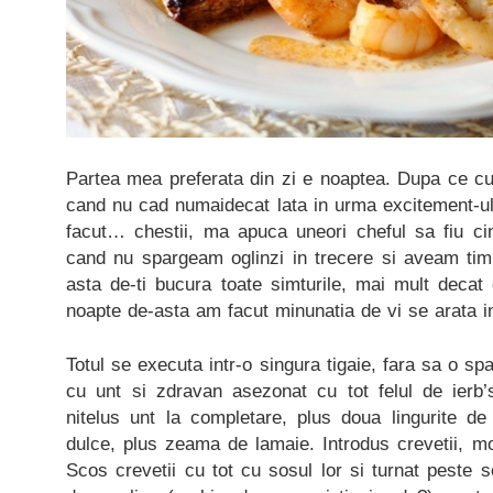
Partea mea preferata din zi e noaptea. Dupa ce culc
cand nu cad numaidecat lata in urma excitement-ulu
facut… chestii, ma apuca uneori cheful sa fiu c
cand nu spargeam oglinzi in trecere si aveam ti
asta de-ti bucura toate simturile, mai mult decat c
noapte de-asta am facut minunatia de vi se arata in
Totul se executa intr-o singura tigaie, fara sa o spa
cu unt si zdravan asezonat cu tot felul de ierb
nitelus unt la completare, plus doua lingurite d
dulce, plus zeama de lamaie. Introdus crevetii, mo
Scos crevetii cu tot cu sosul lor si turnat peste 