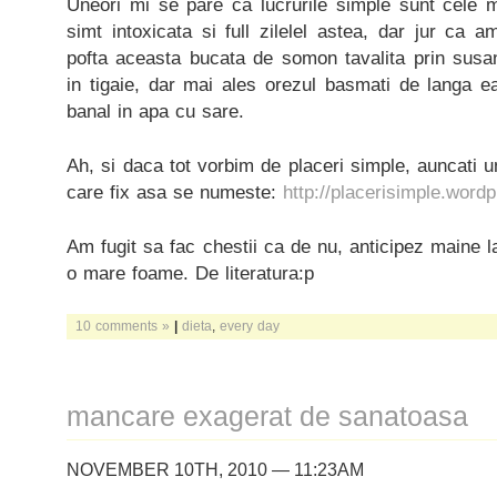
Uneori mi se pare ca lucrurile simple sunt cele
simt intoxicata si full zilelel astea, dar jur c
pofta aceasta bucata de somon tavalita prin susan
in tigaie, dar mai ales orezul basmati de langa e
banal in apa cu sare.
Ah, si daca tot vorbim de placeri simple, auncati un
care fix asa se numeste:
http://placerisimple.word
Am fugit sa fac chestii ca de nu, anticipez maine l
o mare foame. De literatura:p
10 comments »
|
dieta
,
every day
mancare exagerat de sanatoasa
NOVEMBER 10TH, 2010 — 11:23AM