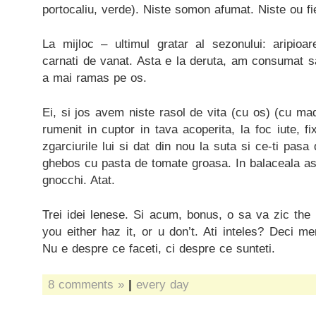
portocaliu, verde). Niste somon afumat. Niste ou fi
La mijloc – ultimul gratar al sezonului: aripioa
carnati de vanat. Asta e la deruta, am consumat s
a mai ramas pe os.
Ei, si jos avem niste rasol de vita (cu os) (cu mad
rumenit in cuptor in tava acoperita, la foc iute, f
zgarciurile lui si dat din nou la suta si ce-ti pas
ghebos cu pasta de tomate groasa. In balaceala as
gnocchi. Atat.
Trei idei lenese. Si acum, bonus, o sa va zic the
you either haz it, or u don’t. Ati inteles? Deci merg
Nu e despre ce faceti, ci despre ce sunteti.
8 comments »
|
every day