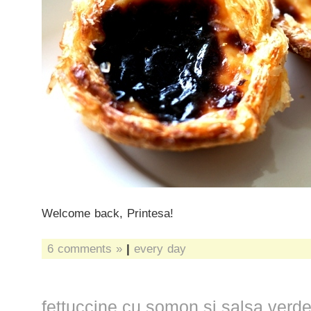
Welcome back, Printesa!
6 comments »
|
every day
fettuccine cu somon si salsa verd