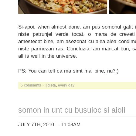
Si-apoi, when almost done, am pus somonul gatit in 
niste patrunjel verde tocat, o mana de creveti 
amestecat bine, am asezonat cu alea alea condimen
niste parmezan ras. Concluzia: am mancat bun, s
all is well in the universe.
PS: You can tell ca ma simt mai bine, nu?;)
6 comments »
|
dieta
,
every day
somon in unt cu busuioc si aioli
JULY 7TH, 2010 — 11:08AM