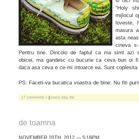
si nici ma
“Holy shi
mijlocul o
loveste, 
masura a
asta neast
cineva s-
Pentru tine. Dincolo de faptul ca ma simt azi
obicei, ma gandesc cu bucurie ca ceva bun oi fi 
daca asa ceva e ce-mi intoarce ea. Sunt coplesita.
PS: Faceti-va bucatica voastra de bine. Nu fiti puris
17 comments »
|
every day
,
life
de toamna
NOVEMBER 20TH, 2012 — 5:18PM