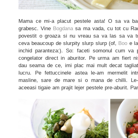
Mama ce mi-a placut pestele asta! O sa va bag
grabesc. Vine
Bogdana
sa ma vada, cu tot cu Ra
povestit o groaza si nu vreau sa va las sa va t
ceva beaucoup de slurpity slurp slurp (of,
Boo
e la
inchid paranteza:). So: faceti somonul cum va p
congelator direct in aburitor. Pe urma am fiert ni
dau seama de ce, imi plac mai mult decat tagliate
lucru. Pe fettuccinele astea le-am mermelit int
masline, sare de mare si o mana de chilli. Le-
aceeasi tigaie am prajit lejer pestele pre-aburit. Pa