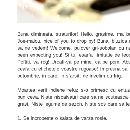
Buna dimineata, straturilor! Hello, grasime, ma 
Joe-maiou, nice of you to drop by! Buna, bluzica
sa ne vedem! Welcome, pulover gri-sobolan cu nast
been expecting you! Si tu, esarfa imitatie de leop
Poftiti, va rog! Urcati-va pe mine, ca pe pom. Abur
ceafa cu etichetele voastre rugoase! Impreuna sa 
octombrie, in care, in sfarsit, ne invelim cu frig.
Moartea verii indiene refuz s-o primesc cu entu
pun ceva. Niste niscaivauri care sa ne scuteasca d
grasi. Niste legume de sezon. Niste sos care sa le
1. Se incropeste o salata de varza rosie.