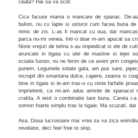
ceata? Hai sa va scot.
Cica facuse mama o mancare de spanac. De-ai
bulion, nu cu lapte si usturoi cum facea buna de 
nimic de zis. L-as fi mancat cu oua, dar manca
parca nu-mi venea. Intr-o doar m-am apucat sa cro
Niste vrejuri de telina s-au impiedicat si ele de cu
aruncate in tigaia cu ulei de masline si lejer sot
scoala fusion, nu ne ferim de ce avem prin congelat
punem. Legumele sotate gata, am pus sare, piper, 
incropit din smantana dulce, capere, zeama si coaj
bine in tigaie si le-am tras-o cu niste farfalle proa
imprietenit, ca mi-am adus aminte de spanacul m
cratita. A iesit o combinatie tare buna. Careia i-a
somon foarte simplu tras la tigaie. Ma scuzati, dar t
Asa. Doua lucrusoare mai vrea sa va zica enimălul 
revelator, deci feel free to skip.