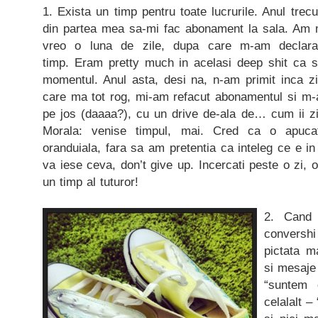
1. Exista un timp pentru toate lucrurile. Anul trec
din partea mea sa-mi fac abonament la sala. Am me
vreo o luna de zile, dupa care m-am declara
timp. Eram pretty much in acelasi deep shit ca s
momentul. Anul asta, desi na, n-am primit inca z
care ma tot rog, mi-am refacut abonamentul si m
pe jos (daaaa?), cu un drive de-ala de… cum ii z
Morala: venise timpul, mai. Cred ca o apuca
oranduiala, fara sa am pretentia ca inteleg ce e in
va iese ceva, don’t give up. Incercati peste o zi, 
un timp al tuturor!
2. Cand 
convershi 
pictata 
si mesaje 
“suntem 
celalalt 