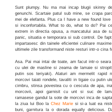
Sunt plumpy. Nu ma mai incap blugii skinny de
genunchi. Scartaie patul sub mine, se crapa parc
mei de elefanta. Plus ca I have a new found love 
si inconfortabila. What to do, what to do? Pai 
extrem in directia opusa, a mancatului asa de s
panic, situatia e temporara si sub control. De fa
impartasesc din tainele eficientei culinare maxim
ultimele zile transformand niste resturi intr-o cina 
Asa. Pai mai intai de toate, am facut intr-o sear
cu ulei de masline si zeama de lamaie si stropit 
putin sos teriyaki). Alaturi am mermelit rapid 
morcovi taiati rondele, tavaliti in tigaie cu putin u
cimbru, stinsa povestea cu o cescuta de apa, ina
morcovii, apoi garnisit cu unt si suc de lam
ramasese gandul la sote de morcovi inca de sapt
la ziua lui Boo la
Chez Marie
si si-a luat ea nist
buni, garnitura la o dorada equally delicious. 