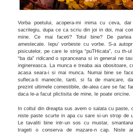
Vorba poetului, acopera-mi inima cu ceva, dar
sacrilegiu, dupa ce ca scriu din joi in doi, mai co
mine. Ce mai faceti? Totul bine? De partea 
amestecate. Iepu’ vorbeste cu vorbe. S-a autopr
pisicutelor, pe care le striga “puTHicata”, cu th-ul
“ba da” ridicand o spranceana si in general ne tav
inginereasca. La munca e treaba aia obositoare, 
acasa seara-i si mai munca. Numai bine se face
sufleca-ti manecile, tanti, si fa de mancare, d
prezint ultimele comestibile, de-alea care se fac far
daca le-a facut plictisita de mine, le poate oricine.
In coltul din dreapta sus avem o salata cu paste, 
niste paste scurte in apa cu sare si-un strop de u
Le tavaliti bine intr-un sos cu mustar, smantana,
trageti o conserva de mazare-n cap. Niste ard