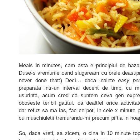
Meals in minutes, cam asta e principiul de baza
Duse-s vremurile cand slugaream cu orele deasupr
never done that:) Deci… daca inainte
easy pe
preparata intr-un interval decent de timp, cu 
usurinta, acum cred ca suntem ceva gen expre
oboseste teribil gatitul, ca dealtfel orice activitat
dar refuz sa ma las, fac ce pot, in cele x minute p
cu muschiuletii tremurandu-mi precum piftia in noa
So, daca vreti, sa zicem, o cina in 10 minute top