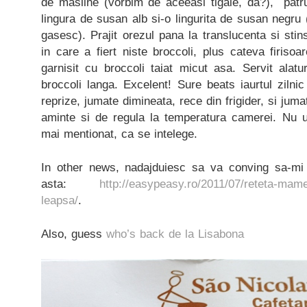
de masline (vorbim de aceeasi tigaie, da?), patru
lingura de susan alb si-o lingurita de susan negru 
gasesc). Prajit orezul pana la translucenta si sti
in care a fiert niste broccoli, plus cateva firisoa
garnisit cu broccoli taiat micut asa. Servit alatur
broccoli langa. Excelent! Sure beats iaurtul ziln
reprize, jumate dimineata, rece din frigider, si jum
aminte si de regula la temperatura camerei. Nu ui
mai mentionat, ca se intelege.
In other news, nadajduiesc sa va conving sa-mi 
asta:
http://easypeasy.ro/2011/07/reteta-mamei
leapsa/
.
Also, guess
who’s back de la Lisabona