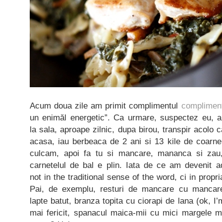
Acum doua zile am primit complimentul
compliment
un enimăl energetic”. Ca urmare, suspectez eu, 
la sala, aproape zilnic, dupa birou, transpir acolo c
acasa, iau berbeaca de 2 ani si 13 kile de coarn
culcam, apoi fa tu si mancare, mananca si zau, 
carnetelul de bal e plin. Iata de ce am devenit a
not in the traditional sense of the word, ci in propr
Pai, de exemplu, resturi de mancare cu mancare
lapte batut, branza topita cu ciorapi de lana (ok, I’
mai fericit, spanacul maica-mii cu mici margele m