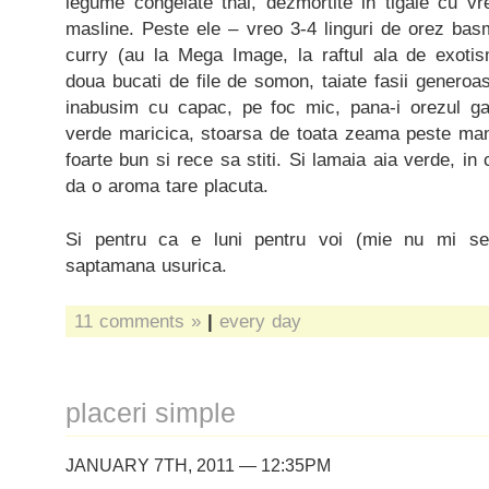
legume congelate thai, dezmortite in tigaie cu vr
masline. Peste ele – vreo 3-4 linguri de orez bas
curry (au la Mega Image, la raftul ala de exoti
doua bucati de file de somon, taiate fasii generoa
inabusim cu capac, pe foc mic, pana-i orezul ga
verde maricica, stoarsa de toata zeama peste ma
foarte bun si rece sa stiti. Si lamaia aia verde, in 
da o aroma tare placuta.
Si pentru ca e luni pentru voi (mie nu mi s
saptamana usurica.
11 comments »
|
every day
placeri simple
JANUARY 7TH, 2011 — 12:35PM