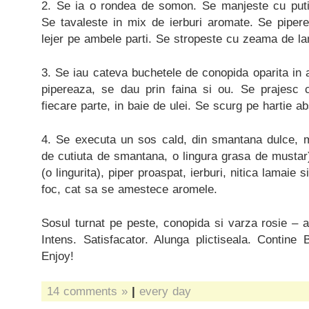
2. Se ia o rondea de somon. Se manjeste cu putin
Se tavaleste in mix de ierburi aromate. Se pipe
lejer pe ambele parti. Se stropeste cu zeama de lam
3. Se iau cateva buchetele de conopida oparita in
pipereaza, se dau prin faina si ou. Se prajesc
fiecare parte, in baie de ulei. Se scurg pe hartie a
4. Se executa un sos cald, din smantana dulce, m
de cutiuta de smantana, o lingura grasa de mustar)
(o lingurita), piper proaspat, ierburi, nitica lamaie
foc, cat sa se amestece aromele.
Sosul turnat pe peste, conopida si varza rosie – a
Intens. Satisfacator. Alunga plictiseala. Contine 
Enjoy!
14 comments »
|
every day