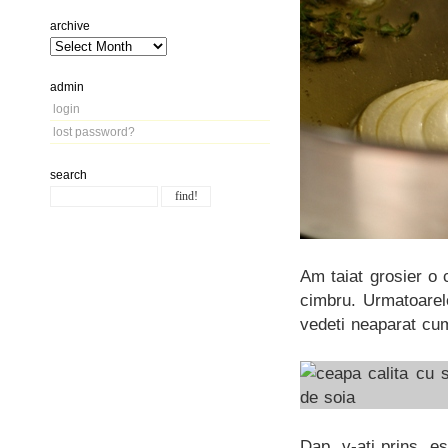
archive
admin
login
lost password?
search
Am taiat grosier o 
cimbru. Urmatoarel
vedeti neaparat cu
Dap, v-ati prins, e