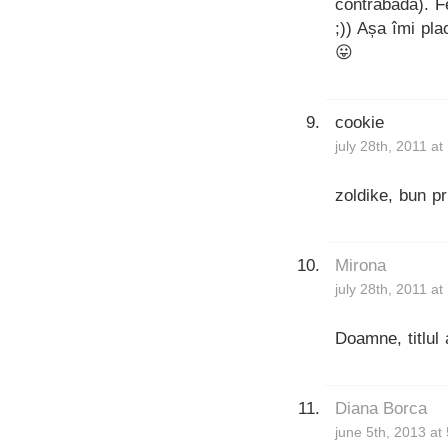
contrabadă). Fe
;)) Așa îmi pla
😛
cookie
july 28th, 2011 a
zoldike, bun pr
Mirona
july 28th, 2011 a
Doamne, titlul 
Diana Borca
june 5th, 2013 at