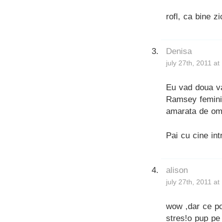
rofl, ca bine zic
Denisa
july 27th, 2011 a
Eu vad doua va
Ramsey feminin
amarata de oml
Pai cu cine int
alison
july 27th, 2011 a
wow ,dar ce po
stres!o pup pe