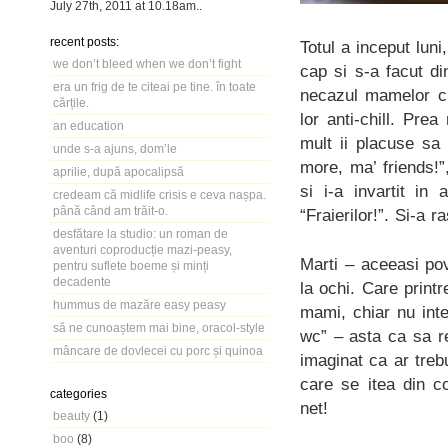
July 27th, 2011
at
10.18am
..
recent posts:
Totul a inceput luni
we don’t bleed when we don’t fight
cap si s-a facut d
era un frig de te citeai pe tine. în toate
necazul mamelor cu
cărțile.
lor anti-chill. Pre
an education
mult ii placuse sa
unde s-a ajuns, dom’le
more, ma’ friends!”,
aprilie, după apocalipsă
si i-a invartit in 
credeam că midlife crisis e ceva nașpa.
până când am trăit-o.
“Fraierilor!”. Si-a 
desfătare la studio: un roman de
aventuri coproducție mazi-peasy,
Marti – aceeasi pov
pentru suflete boeme și minți
decadente
la ochi. Care printr
hummus de mazăre easy peasy
mami, chiar nu inte
să ne cunoaștem mai bine, oracol-style
wc” – asta ca sa r
mâncare de dovlecei cu porc și quinoa
imaginat ca ar tre
care se itea din c
categories
net!
beauty
(1)
boo
(8)