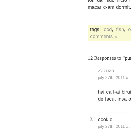
tot, dar sub nicio
macar c-am dormit.
tags:
cod
,
fish
,
o
comments »
12 Responses to “pur
Zazuza
july 27th, 2011 a
hai ca l-ai biru
de facut insa 
cookie
july 27th, 2011 a