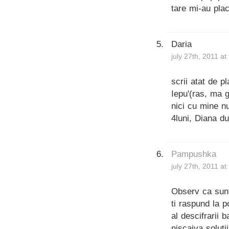
tare mi-au pla
Daria
july 27th, 2011 a
scrii atat de 
Iepu'(ras, ma g
nici cu mine nu
4luni, Diana d
Pampushka
july 27th, 2011 a
Observ ca sunt
ti raspund la 
al descifrarii 
niscaiva solutii