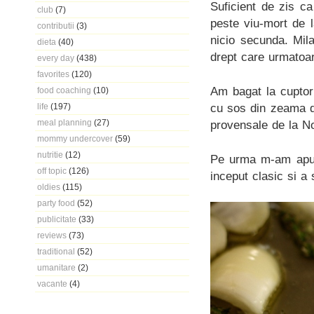
Suficient de zis ca
club
(7)
peste viu-mort de 
contributii
(3)
nicio secunda. Mila
dieta
(40)
drept care urmatoar
every day
(438)
favorites
(120)
Am bagat la cuptor
food coaching
(10)
cu sos din zeama de
life
(197)
meal planning
(27)
provensale de la N
mommy undercover
(59)
nutritie
(12)
Pe urma m-am apuc
off topic
(126)
inceput clasic si a 
oldies
(115)
party food
(52)
publicitate
(33)
reviews
(73)
traditional
(52)
umanitare
(2)
vacante
(4)