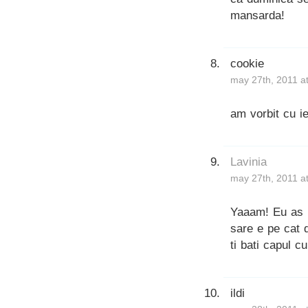
mansarda!
cookie
may 27th, 2011 a
am vorbit cu ie
Lavinia
may 27th, 2011 a
Yaaam! Eu as m
sare e pe cat 
ti bati capul cu
ildi