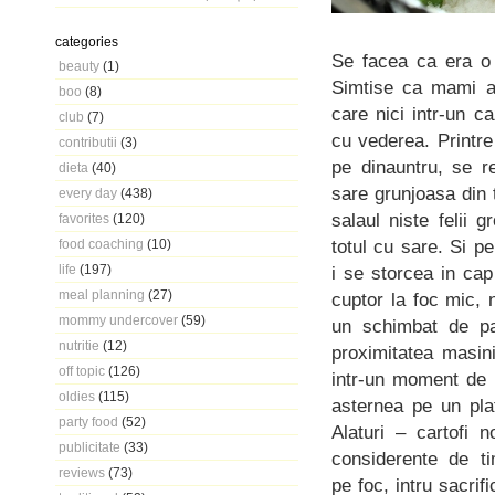
categories
Se facea ca era o 
beauty
(1)
Simtise ca mami a
boo
(8)
care nici intr-un c
club
(7)
cu vederea. Printre
contributii
(3)
pe dinauntru, se r
dieta
(40)
sare grunjoasa din 
every day
(438)
salaul niste felii
favorites
(120)
totul cu sare. Si p
food coaching
(10)
life
(197)
i se storcea in ca
meal planning
(27)
cuptor la foc mic, 
mommy undercover
(59)
un schimbat de p
nutritie
(12)
proximitatea masin
off topic
(126)
intr-un moment de r
oldies
(115)
asternea pe un pla
party food
(52)
Alaturi – cartofi n
publicitate
(33)
considerente de t
reviews
(73)
pe foc, intru sacrif