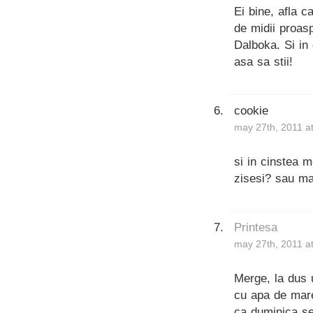
Ei bine, afla 
de midii proasp
Dalboka. Si in 
asa sa stii!
cookie
may 27th, 2011 a
si in cinstea m
zisesi? sau ma
Printesa
may 27th, 2011 a
Merge, la dus 
cu apa de mare
ca duminica sea