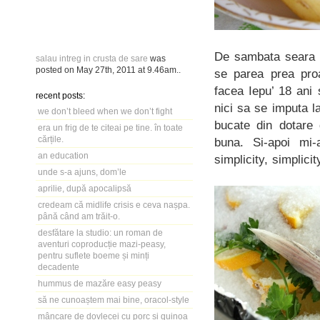
De sambata seara d
salau intreg in crusta de sare
was
posted on
May 27th, 2011
at
9.46am
..
se parea prea proa
facea Iepu’ 18 ani
recent posts:
nici sa se imputa l
we don’t bleed when we don’t fight
bucate din dotare
era un frig de te citeai pe tine. în toate
cărțile.
buna. Si-apoi mi-
an education
simplicity, simplici
unde s-a ajuns, dom’le
aprilie, după apocalipsă
credeam că midlife crisis e ceva nașpa.
până când am trăit-o.
desfătare la studio: un roman de
aventuri coproducție mazi-peasy,
pentru suflete boeme și minți
decadente
hummus de mazăre easy peasy
să ne cunoaștem mai bine, oracol-style
mâncare de dovlecei cu porc și quinoa