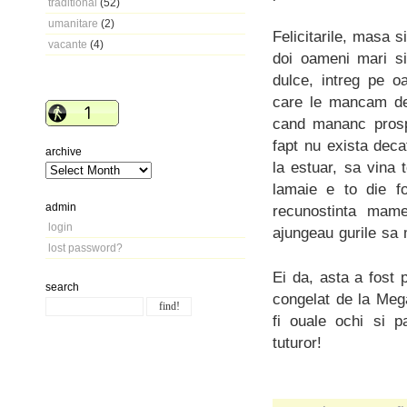
traditional
(52)
umanitare
(2)
Felicitarile, masa s
vacante
(4)
doi oameni mari si 
dulce, intreg pe o
care le mancam de 
cand mananc prospe
fapt nu exista dec
archive
la estuar, sa vina 
lamaie e to die f
admin
recunostinta mame
login
ajungeau gurile sa
lost password?
Ei da, asta a fost 
search
congelat de la Mega
fi ouale ochi si p
tuturor!