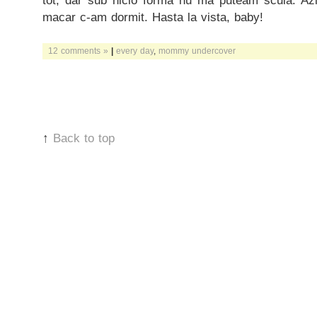
tot, dar sub nicio forma nu ma puteam scula. Azi
macar c-am dormit. Hasta la vista, baby!
12 comments »
|
every day
,
mommy undercover
↑
Back to top