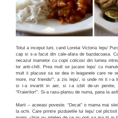
Totul a inceput luni, cand Lorelai Victoria Iepu’ Purc
cap si s-a facut din cale-afara de bazdacoasa. C
necazul mamelor cu copii colicosi din lumea intre
lor anti-chill. Prea mult se jucase Iepu’ cu manute
mult ii placuse sa se dea in leaganele care ne o
more, ma’ friends!”, a zis Iepu’, si unde mi ti i-a l
si i-a invartit in aer, si i-a izbit de-un perete,
“Fraierilor!”. Si-a rasu-plansu de numa, pana la asfi
Marti – aceeasi poveste. “Decat” o mama mai sleita
la ochi. Care printre pizduielile lui Iepu’ cel plict
mami, chiar nu inteleg de ce nu poti sa ma tii in 