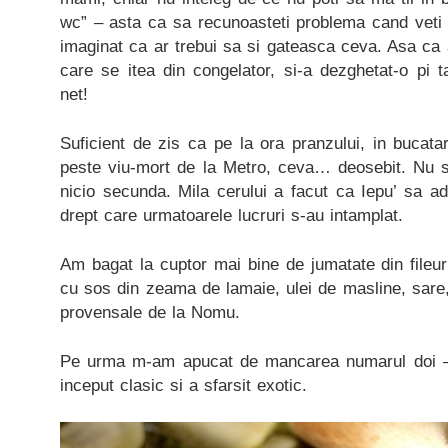
wc” – asta ca sa recunoasteti problema cand veti 
imaginat ca ar trebui sa si gateasca ceva. Asa c
care se itea din congelator, si-a dezghetat-o pi
net!
Suficient de zis ca pe la ora pranzului, in bucata
peste viu-mort de la Metro, ceva… deosebit. Nu 
nicio secunda. Mila cerului a facut ca Iepu’ sa ad
drept care urmatoarele lucruri s-au intamplat.
Am bagat la cuptor mai bine de jumatate din fileu
cu sos din zeama de lamaie, ulei de masline, sare,
provensale de la Nomu.
Pe urma m-am apucat de mancarea numarul doi –
inceput clasic si a sfarsit exotic.