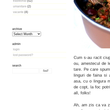
traditional
(52)
umanitare
(2)
vacante
(4)
archive
admin
login
lost password?
Cum s-au racit ciup
ou, amestecul de l
search
tare. Pe care spum
linguri de faina s
asa, cu o lingura 
de copt, la foc potr
all, folks!
Ah, am zis ca va zi