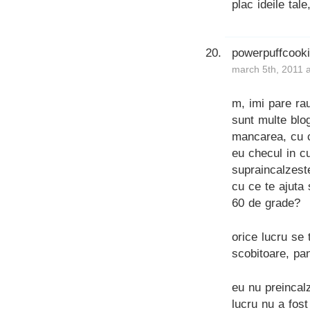
plac ideile tal
powerpuffcook
march 5th, 2011 
m, imi pare rau
sunt multe blog
mancarea, cu c
eu checul in c
supraincalzeste
cu ce te ajuta 
60 de grade?
orice lucru se
scobitoare, pa
eu nu preincal
lucru nu a fos