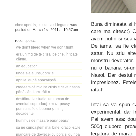
Buna dimineata si 
chec aperitiv, cu sunca si legume
was
posted on
March 1st, 2011
at
10.57am
..
care ma citesc:) C
avem putin si scapa
recent posts:
De iarna, sa fie c
we don’t bleed when we don’t fight
satur. Nu stiu al
era un frig de te citeai pe tine. în toate
cărțile.
monstru devorator. 
an education
nu o banana si-un 
unde s-a ajuns, dom’le
Nasol. Dar destul 
aprilie, după apocalipsă
impresionez. Fete
credeam că midlife crisis e ceva nașpa.
iata-l!
până când am trăit-o.
desfătare la studio: un roman de
Intai sa va spun c
aventuri coproducție mazi-peasy,
pentru suflete boeme și minți
experimental, dar f
decadente
Pai avem asa: doua
hummus de mazăre easy peasy
500g ciuperci proa
să ne cunoaștem mai bine, oracol-style
legatura de marar, 
mâncare de dovlecei cu porc și quinoa