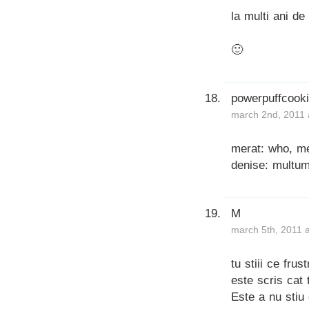
la multi ani de
🙂
powerpuffcook
march 2nd, 2011 
merat: who, me
denise: multu
M
march 5th, 2011 
tu stiii ce fru
este scris cat 
Este a nu stiu