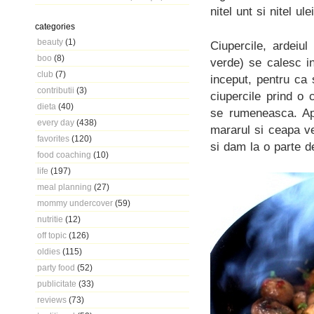
nitel unt si nitel ul
categories
beauty
(1)
Ciupercile, ardeiu
boo
(8)
verde) se calesc i
club
(7)
inceput, pentru ca
contributii
(3)
ciupercile prind o
dieta
(40)
se rumeneasca. Ap
every day
(438)
mararul si ceapa ve
favorites
(120)
si dam la o parte d
food coaching
(10)
life
(197)
meal planning
(27)
mommy undercover
(59)
nutritie
(12)
off topic
(126)
oldies
(115)
party food
(52)
publicitate
(33)
reviews
(73)