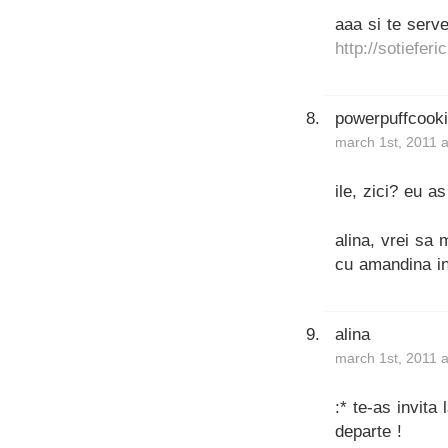
aaa si te serv
http://sotiefer
powerpuffcook
march 1st, 2011 
ile, zici? eu a
alina, vrei sa
cu amandina in 
alina
march 1st, 2011 
:* te-as invi
departe !