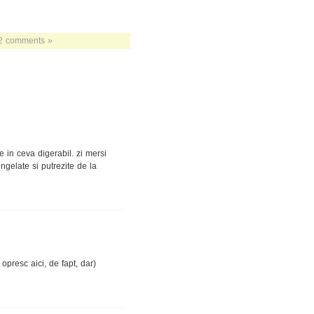
2 comments »
e in ceva digerabil. zi mersi
ngelate si putrezite de la
presc aici, de fapt, dar)