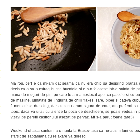
Ma rog, cert e ca mi-am dat seama ca nu era chip sa desprind branza d
decis ca o sa o extrag bucati bucatele si o s-o folosesc intr-o salata de pa
mana de muguri de pin, pe care le-am amestecat apoi cu pastele si cu bu
de masline, jumatate de lingurita de chilli flakes, sare, piper si cateva cu
fi mers niste dressing, dar cum nu eram sigura de care, am preferat sa 
topic: daca va uitati cu atentie la poza de deschidere, se poate vedea in p
vizavi pe peretii castronului asezat pe pervaz. Mi s-a parut foarte tare:))
Weekend-ul asta suntem la o nunta la Brasov, asa ca ne-auzim luni cu poze
sfarsit de saptamana cu relaxare va doresc!