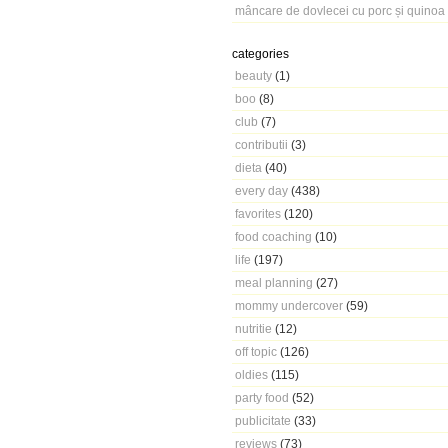
mâncare de dovlecei cu porc și quinoa
categories
beauty
(1)
boo
(8)
club
(7)
contributii
(3)
dieta
(40)
every day
(438)
favorites
(120)
food coaching
(10)
life
(197)
meal planning
(27)
mommy undercover
(59)
nutritie
(12)
off topic
(126)
oldies
(115)
party food
(52)
publicitate
(33)
reviews
(73)