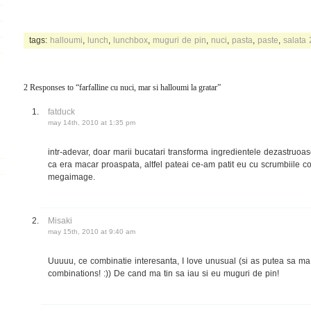
tags:
halloumi
,
lunch
,
lunchbox
,
muguri de pin
,
nuci
,
pasta
,
paste
,
salata
2 Responses to “farfalline cu nuci, mar si halloumi la gratar”
fatduck
may 14th, 2010 at 1:35 pm
intr-adevar, doar marii bucatari transforma ingredientele dezastruoas
ca era macar proaspata, altfel pateai ce-am patit eu cu scrumbiile co
megaimage.
Misaki
may 15th, 2010 at 9:40 am
Uuuuu, ce combinatie interesanta, I love unusual (si as putea sa ma o
combinations! :)) De cand ma tin sa iau si eu muguri de pin!