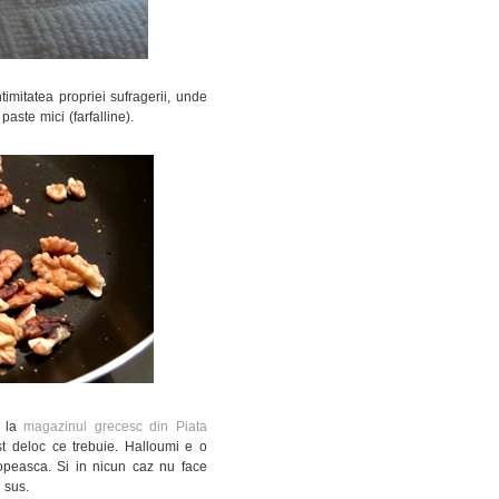
timitatea propriei sufragerii, unde
aste mici (farfalline).
e la
magazinul grecesc din Piata
 deloc ce trebuie. Halloumi e o
topeasca. Si in nicun caz nu face
 sus.