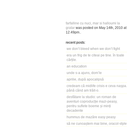
farfalline cu nuci, mar si halloumi la
gratar
was posted on
May 14th, 2010
at
12.49pm
..
recent posts:
we don’t bleed when we don’t fight
era un frig de te citeai pe tine. în toate
cărțile.
an education
unde s-a ajuns, dom’le
aprilie, după apocalipsă
credeam că midlife crisis e ceva nașpa.
până când am trăit-o.
desfătare la studio: un roman de
aventuri coproducție mazi-peasy,
pentru suflete boeme și minți
decadente
hummus de mazăre easy peasy
să ne cunoaștem mai bine, oracol-style