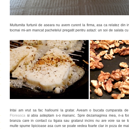
Multumita furtunii de aseara nu avem curent la firma, asa ca relatez din in
tocmai mi-am mancat pachetelul pregatit pentru astazi: un soi de salata cu p
Intai am vrut sa fac halloumi la gratar. Aveam o bucata cumparata d
Floreasca
si abia asteptam s-o mananc. Spre dezamagirea mea, n-a fost
branza care in contact cu tigaia sau gratarul incins nu are voie sa se 
multe spume lipicioase asa cum se poate vedea foarte clar in poza de mai