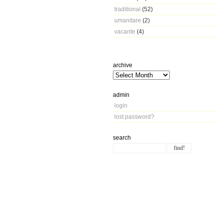
traditional
(52)
umanitare
(2)
vacante
(4)
archive
admin
login
lost password?
search