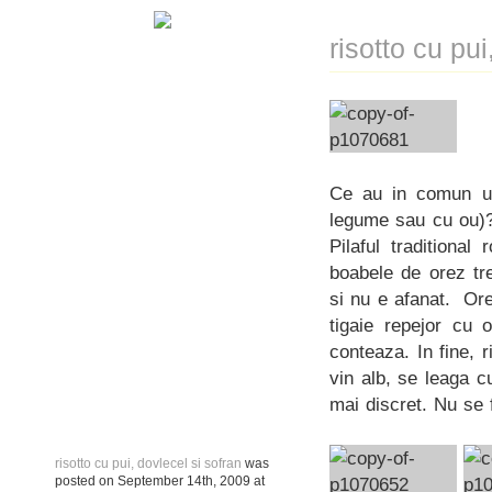
risotto cu pui
Ce au in comun un
legume sau cu ou)? 
Pilaful traditiona
boabele de orez tr
si nu e afanat. Or
tigaie repejor cu 
conteaza. In fine, r
vin alb, se leaga c
mai discret. Nu se 
risotto cu pui, dovlecel si sofran
was
posted on
September 14th, 2009
at