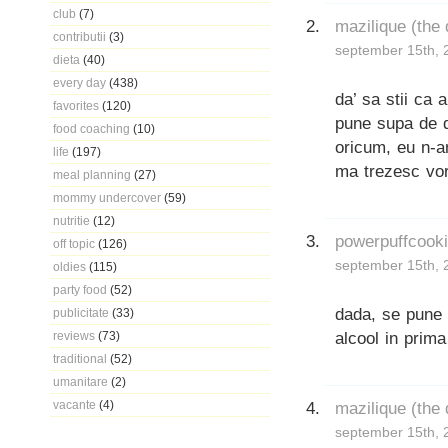
club
(7)
mazilique (the
contributii
(3)
september 15th, 
dieta
(40)
every day
(438)
da’ sa stii ca
favorites
(120)
pune supa de d
food coaching
(10)
oricum, eu n-a
life
(197)
ma trezesc vor
meal planning
(27)
mommy undercover
(59)
nutritie
(12)
powerpuffcook
off topic
(126)
september 15th, 
oldies
(115)
party food
(52)
dada, se pune
publicitate
(33)
alcool in prima
reviews
(73)
traditional
(52)
umanitare
(2)
vacante
(4)
mazilique (the
september 15th, 