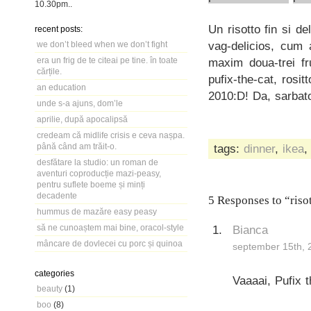
10.30pm
..
Un risotto fin si d
recent posts:
vag-delicios, cum a
we don’t bleed when we don’t fight
era un frig de te citeai pe tine. în toate
maxim doua-trei fr
cărțile.
pufix-the-cat, rosi
an education
2010:D! Da, sarbato
unde s-a ajuns, dom’le
aprilie, după apocalipsă
credeam că midlife crisis e ceva nașpa.
până când am trăit-o.
tags:
dinner
,
ikea
desfătare la studio: un roman de
aventuri coproducție mazi-peasy,
pentru suflete boeme și minți
decadente
5 Responses to “risot
hummus de mazăre easy peasy
să ne cunoaștem mai bine, oracol-style
Bianca
mâncare de dovlecei cu porc și quinoa
september 15th, 
categories
Vaaaai, Pufix t
beauty
(1)
boo
(8)