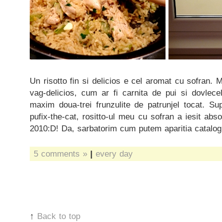
Un risotto fin si delicios e cel aromat cu sofran. 
vag-delicios, cum ar fi carnita de pui si dovlecelu
maxim doua-trei frunzulite de patrunjel tocat. S
pufix-the-cat, rositto-ul meu cu sofran a iesit abso
2010:D! Da, sarbatorim cum putem aparitia catalogu
5 comments »
|
every day
↑
Back to top