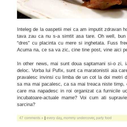
Inteleg de la oaspetii mei ca am imputit zdravan hol
tava zau ca nu s-a simtit asa tare. Oh well, bun 
“dres” cu placinta cu mere si inghetata. Fuss f
Acuma na, ce sa va zic, cine tine post, vine aici p
In other news, mai sunt doua saptamani si-o zi, i
deloc. Vorba lui Pufix, sunt ca maratonistii aia care
pravalesc invinsi cu limba de un cot la doi metri d
sa ma mai pacalesc, ca sa mai treaca niste timp, ca
care ma napadesc in roi organizat ca furnicile uc
incubatoare-actuale mame? Voi cum ati supraviet
sarcina?
47 comments »
|
every day
,
mommy undercover
,
party food