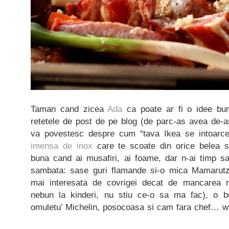
Taman cand zicea
Ada
ca poate ar fi o idee bun
retetele de post de pe blog (de parc-as avea de-
va povestesc despre cum “tava Ikea se intoarce”
imensa de inox
care te scoate din orice belea si
buna cand ai musafiri, ai foame, dar n-ai timp sa
sambata: sase guri flamande si-o mica Mamarutza 
mai interesata de covrigei decat de mancarea
nebun la kinderi, nu stiu ce-o sa ma fac), o 
omuletu’ Michelin, posocoasa si cam fara chef… wh