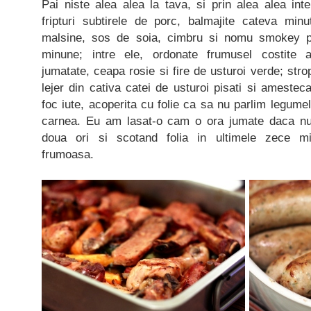
Pai niste alea alea la tava, si prin alea alea in
fripturi subtirele de porc, balmajite cateva min
malsine, sos de soia, cimbru si nomu smokey per
minune; intre ele, ordonate frumusel costite 
jumatate, ceapa rosie si fire de usturoi verde; stro
lejer din cativa catei de usturoi pisati si amestec
foc iute, acoperita cu folie ca sa nu parlim legume
carnea. Eu am lasat-o cam o ora jumate daca nu
doua ori si scotand folia in ultimele zece m
frumoasa.