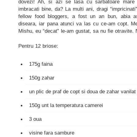
dovezi! Ah, si azi se lasa cu sarbatoare mare 
imbracati bine, da? La multi ani, dragi “impricinati
fellow food bloggers, a fost un an bun, abia a
diseara, iar pana atunci va las cu ce-am copt. Meri
Mishu, eu “decat” le-am gustat, sa nu fie otravite.
Pentru 12 briose:
175g faina
150g zahar
un plic de praf de copt si doua de zahar vanilat
150g unt la temperatura camerei
3 oua
visine fara sambure