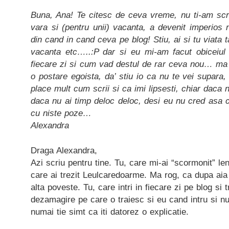
Buna, Ana! Te citesc de ceva vreme, nu ti-am scr
vara si (pentru unii) vacanta, a devenit imperios 
din cand in cand ceva pe blog! Stiu, ai si tu viata t
vacanta etc…..:P dar si eu mi-am facut obiceiul 
fiecare zi si cum vad destul de rar ceva nou… ma i
o postare egoista, da’ stiu io ca nu te vei supara
place mult cum scrii si ca imi lipsesti, chiar dac
daca nu ai timp deloc deloc, desi eu nu cred asa
cu niste poze…
Alexandra
Draga Alexandra,
Azi scriu pentru tine. Tu, care mi-ai “scormonit” le
care ai trezit Leulcaredoarme. Ma rog, ca dupa aia 
alta poveste. Tu, care intri in fiecare zi pe blog si t
dezamagire pe care o traiesc si eu cand intru si n
numai tie simt ca iti datorez o explicatie.