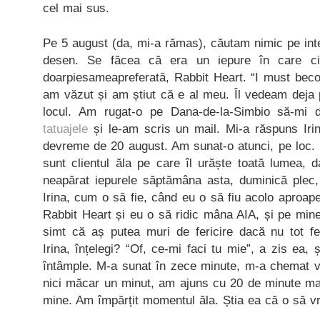
cel mai sus.
Pe 5 august (da, mi-a rămas), căutam nimic pe inter
desen. Se făcea că era un iepure în care ci
doarpiesameapreferată, Rabbit Heart. “I must becom
am văzut și am știut că e al meu. Îl vedeam deja
locul. Am rugat-o pe Dana-de-la-Simbio să-mi 
tatuajele
și le-am scris un mail. Mi-a răspuns Iri
devreme de 20 august. Am sunat-o atunci, pe loc. 
sunt clientul ăla pe care îl urăște toată lumea, 
neapărat iepurele săptămâna asta, duminică plec, 
Irina, cum o să fie, când eu o să fiu acolo aproa
Rabbit Heart și eu o să ridic mâna AIA, și pe min
simt că aș putea muri de fericire dacă nu tot fe
Irina, înțelegi? “Of, ce-mi faci tu mie”, a zis ea,
întâmple. M-a sunat în zece minute, m-a chemat vin
nici măcar un minut, am ajuns cu 20 de minute m
mine. Am împărțit momentul ăla. Știa ea că o să v