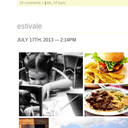
19 comments »
|
life
,
off topic
estivale
JULY 17TH, 2013 — 2:14PM