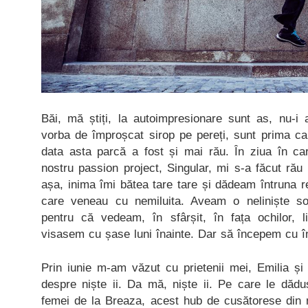
Băi, mă știți, la autoimpresionare sunt as, nu-
vorba de împroșcat sirop pe pereți, sunt prima ca
data asta parcă a fost și mai rău. În ziua în car
nostru passion project, Singular, mi s-a făcut rău 
așa, inima îmi bătea tare tare și dădeam întruna ref
care veneau cu nemiluita. Aveam o neliniște so
pentru că vedeam, în sfârșit, în fața ochilor, 
visasem cu șase luni înainte. Dar să începem cu î
Prin iunie m-am văzut cu prietenii mei, Emilia și
despre niște ii. Da mă, niște ii. Pe care le dădu
femei de la Breaza, acest hub de cusătorese din m