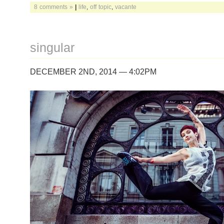
8 comments »
|
life
,
off topic
,
vacante
singular
DECEMBER 2ND, 2014 — 4:02PM