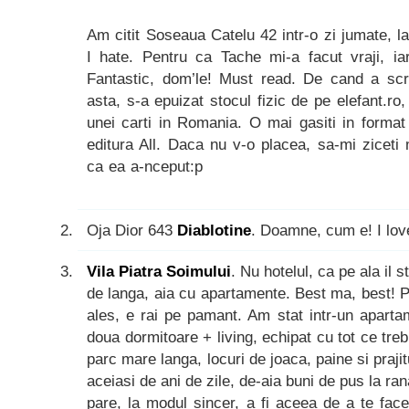
Am citit Soseaua Catelu 42 intr-o zi jumate, l
I hate. Pentru ca Tache mi-a facut vraji, ia
Fantastic, dom’le! Must read. De cand a sc
asta, s-a epuizat stocul fizic de pe elefant.r
unei carti in Romania. O mai gasiti in format 
editura All. Daca nu v-o placea, sa-mi ziceti
ca ea a-nceput:p
Oja Dior 643
Diablotine
. Doamne, cum e! I lov
Vila Piatra Soimului
. Nu hotelul, ca pe ala il s
de langa, aia cu apartamente. Best ma, best! 
ales, e rai pe pamant. Am stat intr-un aparta
doua dormitoare + living, echipat cu tot ce trebu
parc mare langa, locuri de joaca, paine si praji
aceiasi de ani de zile, de-aia buni de pus la ran
pare, la modul sincer, a fi aceea de a te face