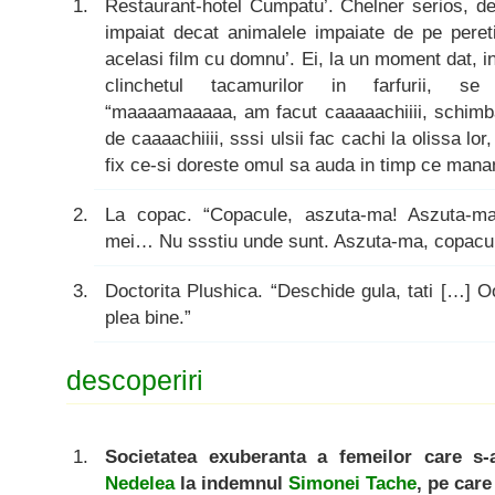
Restaurant-hotel Cumpatu’. Chelner serios, d
impaiat decat animalele impaiate de pe pereti.
acelasi film cu domnu’. Ei, la un moment dat, in
clinchetul tacamurilor in farfurii, se a
“maaaamaaaaa, am facut caaaaachiiii, schi
de caaaachiiii, sssi ulsii fac cachi la olissa lo
fix ce-si doreste omul sa auda in timp ce mana
La copac. “Copacule, aszuta-ma! Aszuta-ma 
mei… Nu ssstiu unde sunt. Aszuta-ma, copacul
Doctorita Plushica. “Deschide gula, tati […] O
plea bine.”
descoperiri
Societatea exuberanta a femeilor care s
Nedelea
la indemnul
Simonei Tache
, pe care