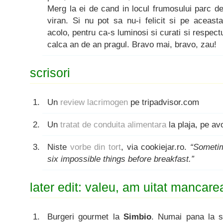
Merg la ei de cand in locul frumosului parc 
viran. Si nu pot sa nu-i felicit si pe aceast
acolo, pentru ca-s luminosi si curati si respectu
calca an de an pragul. Bravo mai, bravo, zau!
scrisori
Un
review lacrimogen
pe tripadvisor.com
Un
tratat de conduita alimentara
la plaja, pe a
Niste
vorbe din tort
, via cookiejar.ro.
“Someti
six impossible things before breakfast.”
later edit: valeu, am uitat mancare
Burgeri gourmet la
Simbio
. Numai pana la sf