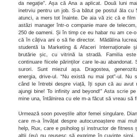
da negație”. Așa că Ana a aplicat. Două luni ma
inetrviu pentru un job. S-a bătut pe postul ăla cu
atunci, a mers tot înainte. De aia vă zic că e film
astăzi manager într-o companie mare de telecom
250 de oameni. Și în timp ce eu habar nu am ce-o 
că în câțiva ani o să fie director. Mădălina lucrează
studentă la Marketing & Afaceri Internaționale 
brutărie șic, cu vitrină la stradă. Familia est
continuare fiicele părinților care le-au abandonat.
surori. Sunt miezul așa. Dragostea, generozitat
energia, drive-ul. “Nu există nu mai pot”-ul. Nu 
când le întrebi despre viață, îți spun că au avut
ajungi bine! To infinity and beyond!” Asta scrie pe
mine una, întâlnirea cu ele m-a făcut să vreau să 
Urmează soon poveștile altor femei singulare. Dia
care m-a învățat despre autocunoaștere mai mult
help, Rux, care e psiholog și instructor de fitness
alții (eu) nu reușesc să exprime în cuvinte șiroi