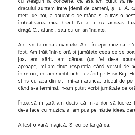
cu steaguri la concerte, că așa am putut să n
dracului suntem între jdemii de oameni, și lui A. c
metri de noi, a apucat-o de mână și a tras-o pes
îmbrățișarea mea direct. Nu ar fi fost aceeași tr
dragă C., atunci, sau cu un an înainte.
Aici se termină cuvintele. Aici începe muzica. Cu
fost. Am trăit într-o oră și jumătate ceea ce se poa
jos, am sărit, am cântat (un fel de-a spun
aproape, mi-am ținut respirația când versul de
între noi, mi-am simțit ochii arzând pe How Big, H
stins cu apa din ei, mi-am aruncat tricoul de pe
când s-a terminat, n-am putut vorbi jumătate de or
Întoarsă în țară am decis că mi-e dor să lucrez 
de-a face cu muzica și am pus pe hârtie ideea car
A fost o vară magică. Și eu pe lângă ea.