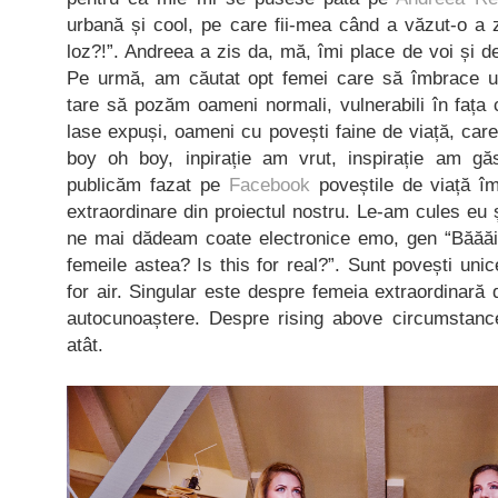
urbană și cool, pe care fii-mea când a văzut-o a 
loz?!”. Andreea a zis da, mă, îmi place de voi și d
Pe urmă, am căutat opt femei care să îmbrace un
tare să pozăm oameni normali, vulnerabili în fața
lase expuși, oameni cu povești faine de viață, care 
boy oh boy, inpirație am vrut, inspirație am g
publicăm fazat pe
Facebook
poveștile de viață îm
extraordinare din proiectul nostru. Le-am cules eu 
ne mai dădeam coate electronice emo, gen “Băăăi,
femeile astea? Is this for real?”. Sunt povești uni
for air. Singular este despre femeia extraordinară 
autocunoaștere. Despre rising above circumstanc
atât.