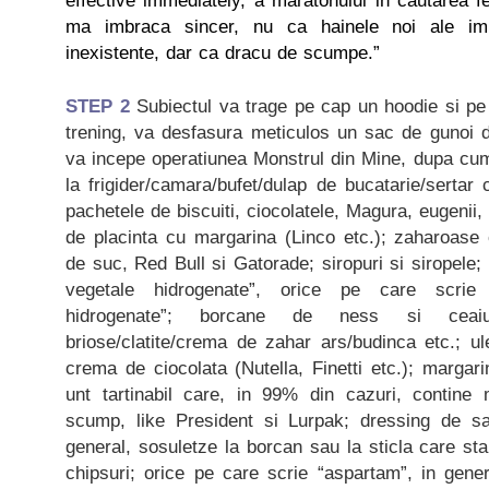
effective immediately, a maratonului in cautarea fer
ma imbraca sincer, nu ca hainele noi ale impa
inexistente, dar ca dracu de scumpe.”
STEP 2
Subiectul va trage pe cap un hoodie si pe 
trening, va desfasura meticulos un sac de gunoi d
va incepe operatiunea Monstrul din Mine, dupa c
la frigider/camara/bufet/dulap de bucatarie/sertar 
pachetele de biscuiti, ciocolatele, Magura, eugenii, 
de placinta cu margarina (Linco etc.); zaharoase 
de suc, Red Bull si Gatorade; siropuri si siropele;
vegetale hidrogenate”, orice pe care scrie 
hidrogenate”; borcane de ness si ceaiu
briose/clatite/crema de zahar ars/budinca etc.; ule
crema de ciocolata (Nutella, Finetti etc.); margari
unt tartinabil care, in 99% din cazuri, contine 
scump, like President si Lurpak; dressing de sa
general, sosuletze la borcan sau la sticla care sta
chipsuri; orice pe care scrie “aspartam”, in genera