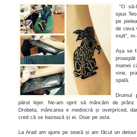
“O să-l 
spus Teo,
pe piele
de ceva v
mult”, m
Așa se f
proaspăt
mamei căr
vine, pr
spală.
Drumul 
părut lejer. Ne-am oprit să mâncăm de prânz 
Drobeta, mâncarea e mediocră și overpriced, da
cred că se bazează și ei. Doar pe asta.
La Arad am ajuns pe seară și am făcut un detour