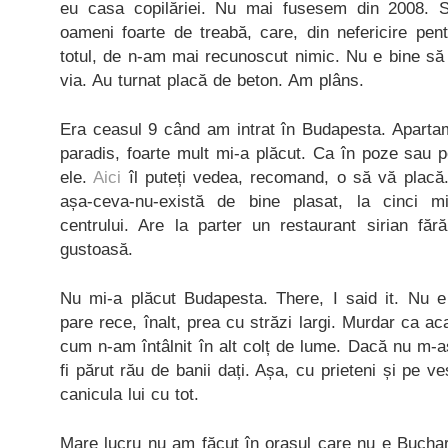
eu casa copilăriei. Nu mai fusesem din 2008. 
oameni foarte de treabă, care, din nefericire pe
totul, de n-am mai recunoscut nimic. Nu e bine să 
via. Au turnat placă de beton. Am plâns.
Era ceasul 9 când am intrat în Budapesta. Apartam
paradis, foarte mult mi-a plăcut. Ca în poze sau p
ele.
Aici
îl puteți vedea, recomand, o să vă placă
așa-ceva-nu-există de bine plasat, la cinci m
centrului. Are la parter un restaurant sirian făr
gustoasă.
Nu mi-a plăcut Budapesta. There, I said it. Nu 
pare rece, înalt, prea cu străzi largi. Murdar ca a
cum n-am întâlnit în alt colț de lume. Dacă nu m-aș
fi părut rău de banii dați. Așa, cu prieteni și pe ve
canicula lui cu tot.
Mare lucru nu am făcut în orașul care nu e Bucha