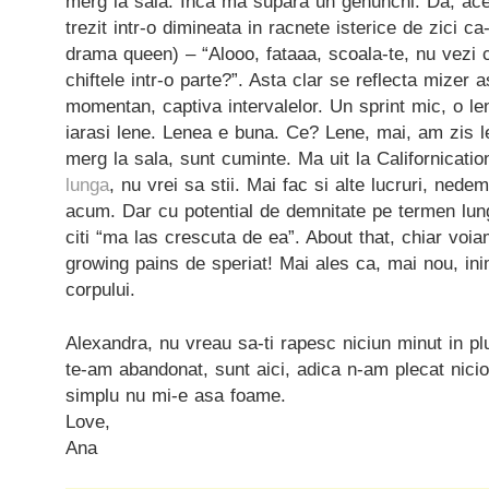
merg la sala. Inca ma supara un genunchi. Da, ac
trezit intr-o dimineata in racnete isterice de zici ca-
drama queen) – “Alooo, fataaa, scoala-te, nu vezi
chiftele intr-o parte?”. Asta clar se reflecta mizer 
momentan, captiva intervalelor. Un sprint mic, o len
iarasi lene. Lenea e buna. Ce? Lene, mai, am zis le
merg la sala, sunt cuminte. Ma uit la Californication
lunga
, nu vrei sa stii. Mai fac si alte lucruri, nede
acum. Dar cu potential de demnitate pe termen lung
citi “ma las crescuta de ea”. About that, chiar voi
growing pains de speriat! Mai ales ca, mai nou, in
corpului.
Alexandra, nu vreau sa-ti rapesc niciun minut in pl
te-am abandonat, sunt aici, adica n-am plecat nicio
simplu nu mi-e asa foame.
Love,
Ana