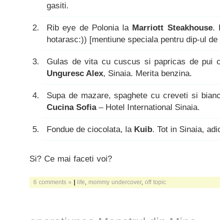
gasiti.
Rib eye de Polonia la
Marriott Steakhouse
.
hotarasc:)) [mentiune speciala pentru dip-ul de
Gulas de vita cu cuscus si papricas de pui 
Unguresc Alex
, Sinaia. Merita benzina.
Supa de mazare, spaghete cu creveti si bian
Cucina Sofia
– Hotel International Sinaia.
Fondue de ciocolata, la
Kuib
. Tot in Sinaia, adi
Si? Ce mai faceti voi?
6 comments »
|
life
,
mommy undercover
,
off topic