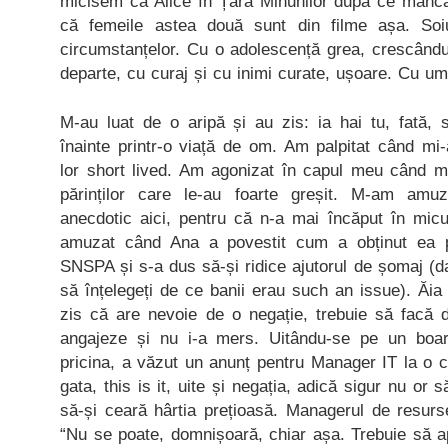
micisem ca Alice în Țara Minunilor după ce mânca
că femeile astea două sunt din filme așa. Soi
circumstanțelor. Cu o adolescență grea, crescându
departe, cu curaj și cu inimi curate, ușoare. Cu u
M-au luat de o aripă și au zis: ia hai tu, fată,
înainte printr-o viață de om. Am palpitat când mi-
lor short lived. Am agonizat în capul meu când mi-a
părinților care le-au foarte greșit. M-am amu
anecdotic aici, pentru că n-a mai încăput în mi
amuzat când Ana a povestit cum a obținut ea p
SNSPA și s-a dus să-și ridice ajutorul de șomaj (da
să înțelegeți de ce banii erau such an issue). Ăia
zis că are nevoie de o negație, trebuie să facă
angajeze și nu i-a mers. Uitându-se pe un boar
pricina, a văzut un anunț pentru Manager IT la o c
gata, this is it, uite și negația, adică sigur nu or
să-și ceară hârtia prețioasă. Managerul de resurs
“Nu se poate, domnișoară, chiar așa. Trebuie să ap