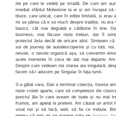
iile pe care le vedeți pe stradă. De cum am auz
imediat sfântul Moleskine la ei și am început s
bluze, care unicat, care în ediție limitată, și era
mi se părea că e so much despre tradiție, nu era 
basics, cât mai degrabă o călătorie în tine. Da
business, mai făcuse niște treburi, dar îl si
proiectul ăsta decât de oricare altul. Simțeam că
soi de journey de autodescoperire și cu toții, noi
nevoie, o nevoie organică așa, să convertim emo
acele momente în ceva de dat mai departe. Am sc
Despre cum vedeam noi starea aia singulară, des
facem să-l aducem pe Singular în fața lumii.
S-a gătat vara, Dan a terminat colecția, fusese amb
niște croieli aparte, care să completeze iile clasice
punctul ăla în care aveam de toate și nu mai t
frumos, am apelat la prieteni. Am căutat un artist 
visat noi și să facă, well, să fie ce trebuie. B
pentru că mie mi se pusese pata pe
Andreea Ret