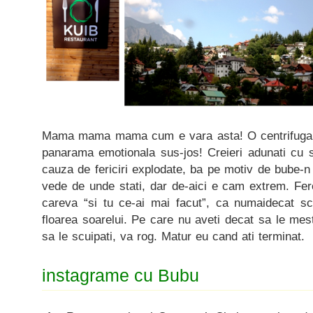
Mama mama mama cum e vara asta! O centrifuga i
panarama emotionala sus-jos! Creieri adunati cu s
cauza de fericiri explodate, ba pe motiv de bube-
vede de unde stati, dar de-aici e cam extrem. Fer
careva “si tu ce-ai mai facut”, ca numaidecat s
floarea soarelui. Pe care nu aveti decat sa le mes
sa le scuipati, va rog. Matur eu cand ati terminat.
instagrame cu Bubu