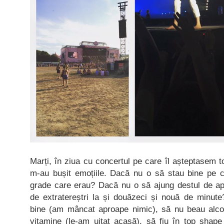
Marți, în ziua cu concertul pe care îl așteptasem to
m-au bușit emoțiile. Dacă nu o să stau bine pe c
grade care erau? Dacă nu o să ajung destul de ap
de extratereștri la și douăzeci și nouă de minu
bine (am mâncat aproape nimic), să nu beau alco
vitamine (le-am uitat acasă), să fiu în top shap