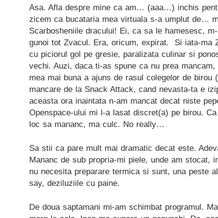
Asa. Afla despre mine ca am… (aaa…) inchis pentr
zicem ca bucataria mea virtuala s-a umplut de… mo
Scarbosheniile dracului! Ei, ca sa le hamesesc, m
gunoi tot Zvacul. Era, oricum, expirat. Si iata-ma Zv
cu piciorul gol pe gresie, paralizata culinar si pon
vechi. Auzi, daca ti-as spune ca nu prea mancam,
mea mai buna a ajuns de rasul colegelor de birou (“H
mancare de la Snack Attack, cand nevasta-ta e izip
aceasta ora inaintata n-am mancat decat niste pepe
Openspace-ului mi l-a lasat discret(a) pe birou. Ca
loc sa mananc, ma culc. No really…
Sa stii ca pare mult mai dramatic decat este. Adeva
Mananc de sub propria-mi piele, unde am stocat, in
nu necesita preparare termica si sunt, una peste a
say, deziluziile cu paine.
De doua saptamani mi-am schimbat programul. M