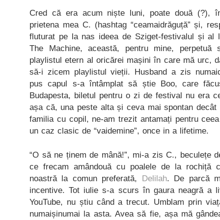
Cred că era acum niște luni, poate două (?), î
prietena mea C. (hashtag “ceamaidrăguță” și, resp
fluturat pe la nas ideea de Sziget-festivalul și al
The Machine, această, pentru mine, perpetuă s
playlistul etern al oricărei mașini în care mă urc, da
să-i zicem playlistul vieții. Husband a zis numa
pus capul s-a întâmplat să știe Boo, care făcus
Budapesta, biletul pentru o zi de festival nu era c
așa că, una peste alta și ceva mai spontan decât s
familia cu copil, ne-am trezit antamați pentru ce
un caz clasic de “vaidemine”, once in a lifetime.
“O să ne ținem de mână!”, mi-a zis C., beculețe de
ce frecam amândouă cu poalele de la rochiță 
noastră la comun preferată,
Delilah
. De parcă m
incentive. Tot iulie s-a scurs în gaura neagră a li
YouTube, nu știu când a trecut. Umblam prin via
numaișinumai la asta. Avea să fie, așa mă gânde