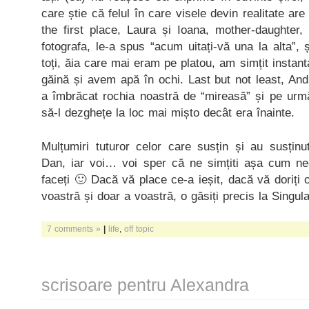
care știe că felul în care visele devin realitate ar
the first place, Laura și Ioana, mother-daughter,
fotografa, le-a spus “acum uitați-vă una la alta”, și-
toți, ăia care mai eram pe platou, am simțit instan
găină și avem apă în ochi. Last but not least, And
a îmbrăcat rochia noastră de “mireasă” și pe urmă
să-l dezghețe la loc mai mișto decât era înainte.
Mulțumiri tuturor celor care susțin și au susținu
Dan, iar voi… voi sper că ne simțiti așa cum ne
faceți 🙂 Dacă vă place ce-a ieșit, dacă vă doriți
voastră și doar a voastră, o găsiți precis la Singul
7 comments »
|
life
,
off topic
scrisoare pentru Alexandra