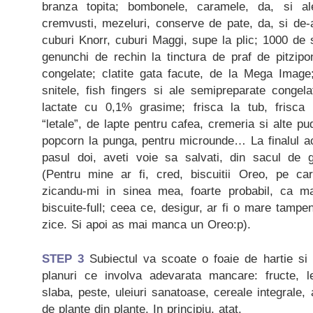
branza topita; bombonele, caramele, da, si a
cremvusti, mezeluri, conserve de pate, da, si de-a
cuburi Knorr, cuburi Maggi, supe la plic; 1000 de 
genunchi de rechin la tinctura de praf de pitzipon
congelate; clatite gata facute, de la Mega Image; c
snitele, fish fingers si ale semipreparate congel
lactate cu 0,1% grasime; frisca la tub, frisca 
“letale”, de lapte pentru cafea, cremeria si alte p
popcorn la punga, pentru microunde… La finalul ac
pasul doi, aveti voie sa salvati, din sacul de 
(Pentru mine ar fi, cred, biscuitii Oreo, pe ca
zicandu-mi in sinea mea, foarte probabil, ca ma
biscuite-full; ceea ce, desigur, ar fi o mare tampe
zice. Si apoi as mai manca un Oreo:p).
STEP 3
Subiectul va scoate o foaie de hartie si 
planuri ce involva adevarata mancare: fructe, l
slaba, peste, uleiuri sanatoase, cereale integrale,
de plante din plante. In principiu, atat.