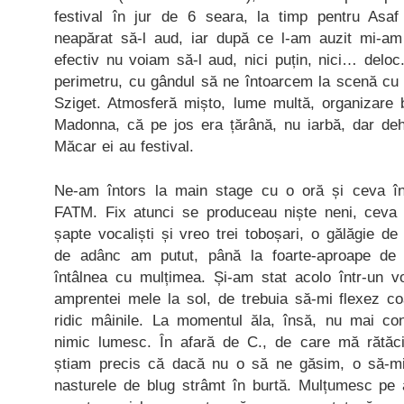
festival în jur de 6 seara, la timp pentru As
neapărat să-l aud, iar după ce l-am auzit mi-am
efectiv nu voiam să-l aud, nici puțin, nici… delo
perimetru, cu gândul să ne întoarcem la scenă cu o
Sziget. Atmosferă mișto, lume multă, organizare b
Madonna, că pe jos era țărână, nu iarbă, dar deh,
Măcar ei au festival.
Ne-am întors la main stage cu o oră și ceva în
FATM. Fix atunci se produceau niște neni, ceva 
șapte vocaliști și vreo trei toboșari, o gălăgie de
de adânc am putut, până la foarte-aproape de 
întâlnea cu mulțimea. Și-am stat acolo într-un 
amprentei mele la sol, de trebuia să-mi flexez c
ridic mâinile. La momentul ăla, însă, nu mai cont
nimic lumesc. În afară de C., de care mă rătă
știam precis că dacă nu o să ne găsim, o să-mi i
nasturele de blug strâmt în burtă. Mulțumesc pe 