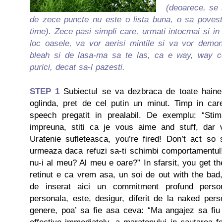
(deoarece, se 
de zece puncte nu este o lista buna, o sa poves
time). Zece pasi simpli care, urmati intocmai si in 
loc oasele, va vor aerisi mintile si va vor demo
bleah si de lasa-ma sa te las, ca e way, way c
purici, decat sa-l pazesti.
STEP 1
Subiectul se va dezbraca de toate hainel
oglinda, pret de cel putin un minut. Timp in ca
speech pregatit in prealabil. De exemplu: “Stim
impreuna, stiti ca je vous aime and stuff, dar 
Uratenie sufleteasca, you’re fired! Don’t act so
urmeaza daca refuzi sa-ti schimbi comportamentul
nu-i al meu? Al meu e oare?” In sfarsit, you get th
retinut e ca vrem asa, un soi de out with the bad
de inserat aici un commitment profund person
personala, este, desigur, diferit de la naked per
genere, poa’ sa fie asa ceva: “Ma angajez sa fiu f