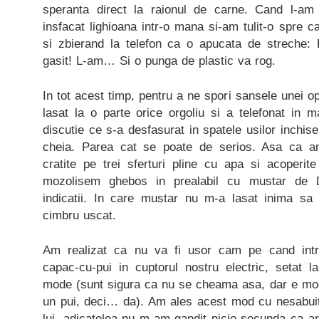
speranta direct la raionul de carne. Cand l-a
insfacat lighioana intr-o mana si-am tulit-o spre c
si zbierand la telefon ca o apucata de streche: P
gasit! L-am… Si o punga de plastic va rog.
In tot acest timp, pentru a ne spori sansele unei o
lasat la o parte orice orgoliu si a telefonat in 
discutie ce s-a desfasurat in spatele usilor inchis
cheia. Parea cat se poate de serios. Asa ca am
cratite pe trei sferturi pline cu apa si acoperit
mozolisem ghebos in prealabil cu mustar de Di
indicatii. In care mustar nu m-a lasat inima 
cimbru uscat.
Am realizat ca nu va fi usor cam pe cand intr
capac-cu-pui in cuptorul nostru electric, setat
mode (sunt sigura ca nu se cheama asa, dar e modu
un pui, deci… da). Am ales acest mod cu nesabuita
lui, adicatelea nu m-am gandit nicio secunda ca a