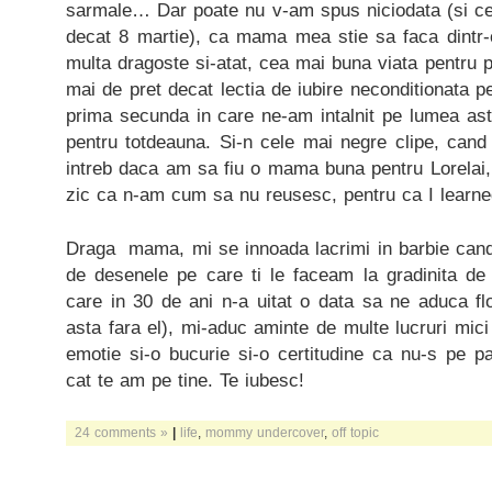
sarmale… Dar poate nu v-am spus niciodata (si ce
decat 8 martie), ca mama mea stie sa faca dintr
multa dragoste si-atat, cea mai buna viata pentru p
mai de pret decat lectia de iubire neconditionata 
prima secunda in care ne-am intalnit pe lumea ast
pentru totdeauna. Si-n cele mai negre clipe, can
intreb daca am sa fiu o mama buna pentru Lorela
zic ca n-am cum sa nu reusesc, pentru ca I learne
Draga mama, mi se innoada lacrimi in barbie cand
de desenele pe care ti le faceam la gradinita de 
care in 30 de ani n-a uitat o data sa ne aduca fl
asta fara el), mi-aduc aminte de multe lucruri mici
emotie si-o bucurie si-o certitudine ca nu-s pe p
cat te am pe tine. Te iubesc!
24 comments »
|
life
,
mommy undercover
,
off topic