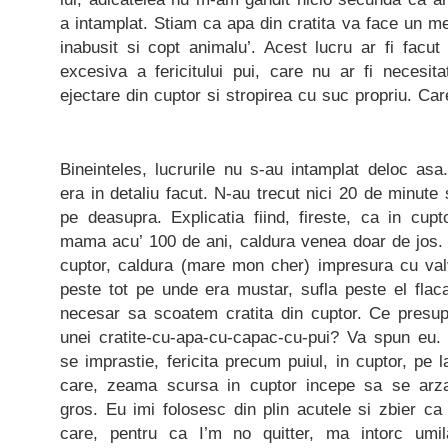
a intamplat. Stiam ca apa din cratita va face un m
inabusit si copt animalu’. Acest lucru ar fi facu
excesiva a fericitului pui, care nu ar fi necesita
ejectare din cuptor si stropirea cu suc propriu. Car
Bineinteles, lucrurile nu s-au intamplat deloc asa.
era in detaliu facut. N-au trecut nici 20 de minute
pe deasupra. Explicatia fiind, fireste, ca in cup
mama acu’ 100 de ani, caldura venea doar de jos.
cuptor, caldura (mare mon cher) impresura cu valva
peste tot pe unde era mustar, sufla peste el flacar
necesar sa scoatem cratita din cuptor. Ce presu
unei cratite-cu-apa-cu-capac-cu-pui? Va spun eu
se imprastie, fericita precum puiul, in cuptor, pe 
care, zeama scursa in cuptor incepe sa se arz
gros. Eu imi folosesc din plin acutele si zbier c
care, pentru ca I’m no quitter, ma intorc um