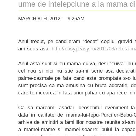
urme de intelepciune a la mama d
MARCH 8TH, 2012 — 9:26AM
Anul trecut, pe cand eram “decat” copilul gravid
am scris asa:
http://easypeasy.ro/2011/03/reteta-
Anul asta sunt si eu mama cuiva, desi “cuiva” nu
cel nou si nici nu stie sa-mi scrie asa declarat
palme-cazmale pe fata cand este promptata s-o
sunt precisa ca ma amusina cu bruta adoratie, de 
care te incearca in fata unui pahar cu apa rece in m
Ca sa marcam, asadar, deosebitul eveniment la 
data in calitate de mama-lui-Iepu-Purcifer-Bubu-C
arhiva de amintiri a familiilor noastre reunite si-a
a mamei-mame si mamei-soacre: puiul la capac