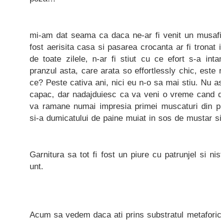
mi-am dat seama ca daca ne-ar fi venit un musafi
fost aerisita casa si pasarea crocanta ar fi tronat
de toate zilele, n-ar fi stiut cu ce efort s-a inta
pranzul asta, care arata so effortlessly chic, este r
ce? Peste cativa ani, nici eu n-o sa mai stiu. Nu a
capac, dar nadajduiesc ca va veni o vreme cand di
va ramane numai impresia primei muscaturi din pie
si-a dumicatului de paine muiat in sos de mustar s
Garnitura sa tot fi fost un piure cu patrunjel si nis
unt.
Acum sa vedem daca ati prins substratul metaforic,