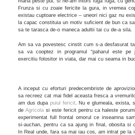
mana peste pui, si ne-am intors fuga fuga, cu genun
Frunza si cu zoaie fericite la gura, in vremea co
existau cuptoare electrice – uneori nici gaz nu exis
la capac constituia un motiv suficient de bun ca sa 
sa te tarasca de-o maneca adultii tai cu de-a sila.
Am sa va povestesc cinstit cum s-a desfasurat tar
sa va cooptez in programul “paharul este pe j
exercitiu folositor in viata, dar mai cu seama in bu
A inceput cu eforturi predecembriste de aprovizion
sa recreez cat mai fidel aceasta fresca a vremuri
am dus dupa
puiul fericit
. Nu e glumeala, exista, 
de
Agricola
si este fericit pentru ca haleste porum
experimentat full frontal omorul ce inseamna sam
si-auchan, pentru ca sa ajung in final, obosita si 
In Real unde, fara sa mai iau cos, am intrat pe la i