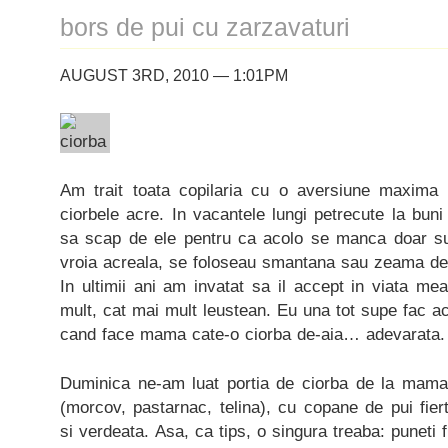
bors de pui cu zarzavaturi
AUGUST 3RD, 2010 — 1:01PM
Am trait toata copilaria cu o aversiune maxima
ciorbele acre. In vacantele lungi petrecute la bun
sa scap de ele pentru ca acolo se manca doar su
vroia acreala, se foloseau smantana sau zeama de 
In ultimii ani am invatat sa il accept in viata mea
mult, cat mai mult leustean. Eu una tot supe fac ac
cand face mama cate-o ciorba de-aia… adevarata.
Duminica ne-am luat portia de ciorba de la mama
(morcov, pastarnac, telina), cu copane de pui fiert
si verdeata. Asa, ca tips, o singura treaba: puneti f