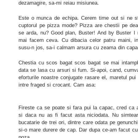
dezamagire, sa-mi reiau misiunea.
Este o munca de echipa. Cerem time out si ne 
cuptorul pe pizza mode? Pizza are chestii pe de
se arda, nu? Good plan, Buster! And by Buster I
mai facem ceva. Cu dibacia celor patru maini, in
susu-n jos, sa-i calmam arsura cu zeama din capa
Chestia cu scos bagat scos bagat se mai intampl
data se lasa cu arsuri si fum. Si-apoi, cand, cumv
eforturile noastre conjugate rasare el, maretul pui 
intre fraged si crocant. Cam asa:
Fireste ca se poate si fara pui la capac, cred ca as 
si daca nu as fi facut asta niciodata. Nu simte
bucatarie de trei ori, dintre care odata pe genunc
si-o mare durere de cap. Dar dupa ce-am facut cur
poza…