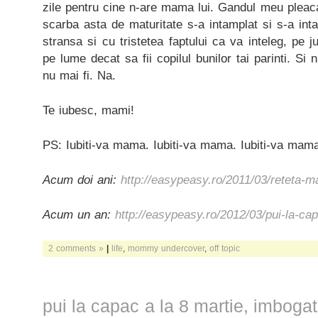
zile pentru cine n-are mama lui. Gandul meu pleaca
scarba asta de maturitate s-a intamplat si s-a int
stransa si cu tristetea faptului ca va inteleg, pe 
pe lume decat sa fii copilul bunilor tai parinti. Si
nu mai fi. Na.
Te iubesc, mami!
PS: Iubiti-va mama. Iubiti-va mama. Iubiti-va mam
Acum doi ani:
http://easypeasy.ro/2011/03/reteta-
Acum un an:
http://easypeasy.ro/2012/03/pui-la-ca
2 comments »
|
life
,
mommy undercover
,
off topic
pui la capac a la 8 martie, imbogat