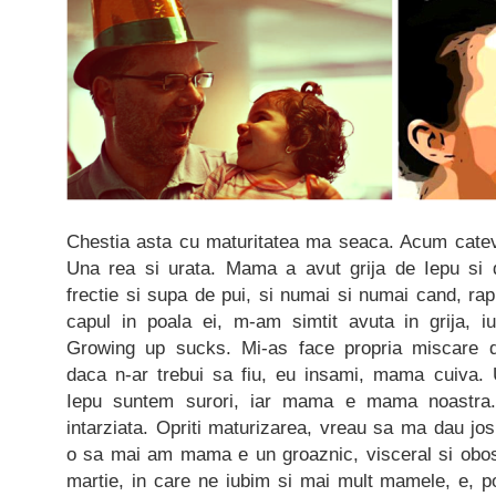
Chestia asta cu maturitatea ma seaca. Acum cate
Una rea si urata. Mama a avut grija de Iepu si 
frectie si supa de pui, si numai si numai cand, r
capul in poala ei, m-am simtit avuta in grija, iu
Growing up sucks. Mi-as face propria miscare de
daca n-ar trebui sa fiu, eu insami, mama cuiva.
Iepu suntem surori, iar mama e mama noastra.
intarziata. Opriti maturizarea, vreau sa ma dau jos
o sa mai am mama e un groaznic, visceral si obosi
martie, in care ne iubim si mai mult mamele, e, p