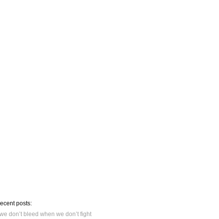
recent posts:
we don’t bleed when we don’t fight