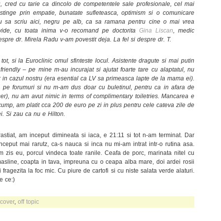
cred cu tarie ca dincolo de competentele sale profesionale, cel mai
stinge prin empatie, bunatate sufleteasca, optimism si o comunicare
eu sa scriu aici, negru pe alb, ca sa ramana pentru cine o mai vrea
avide, cu toata inima v-o recomand pe doctorita
Gina Liscan
, medic
espre dr. Mirela Radu v-am povestit deja. La fel si despre dr. T.
ot, si la Euroclinic omul sfinteste locul. Asistente dragute si mai putin
 friendly – pe mine m-au incurajat si ajutat foarte tare cu alaptatul, nu
 in cazul nostru (era esential ca LV sa primeasca lapte de la mama ei).
pe forumuri si nu m-am dus doar cu buletinul, pentru ca in afara de
r), nu am avut nimic in terms of complimentary toiletries. Mancarea e
scump, am platit cca 200 de euro pe zi in plus pentru cele cateva zile de
i. Si zau ca nu e Hilton.
astiat, am inceput dimineata si iaca, e 21:11 si tot n-am terminat. Dar
nceput mai rarutz, ca-s nauca si inca nu mi-am intrat intr-o rutina asa.
m zis eu, porcul vindeca toate ranile. Ceafa de porc, marinata nitel cu
asline, coapta in tava, impreuna cu o ceapa alba mare, doi ardei rosii
i fragezita la foc mic. Cu piure de cartofi si cu niste salata verde alaturi.
e ce:)
cover
,
off topic