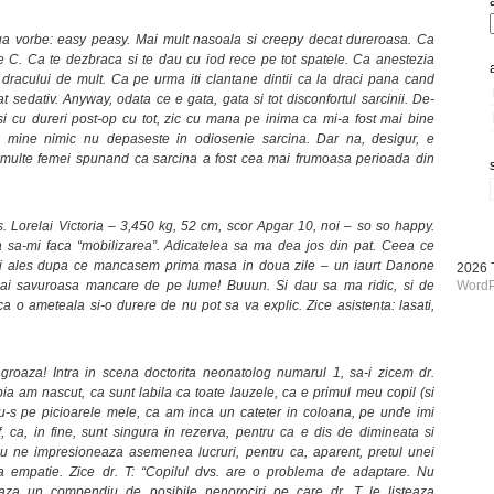
a vorbe: easy peasy. Mai mult nasoala si creepy decat dureroasa. Ca
e C. Ca te dezbraca si te dau cu iod rece pe tot spatele. Ca anestezia
 dracului de mult. Ca pe urma iti clantane dintii ca la draci pana cand
at sedativ. Anyway, odata ce e gata, gata si tot disconfortul sarcinii. De-
r si cu dureri post-op cu tot, zic cu mana pe inima ca mi-a fost mai bine
u mine nimic nu depaseste in odiosenie sarcina. Dar na, desigur, e
 multe femei spunand ca sarcina a fost cea mai frumoasa perioada din
s. Lorelai Victoria – 3,450 kg, 52 cm, scor Apgar 10, noi – so so happy.
a sa-mi faca “mobilizarea”. Adicatelea sa ma dea jos din pat. Ceea ce
mai ales dupa ce mancasem prima masa in doua zile – un iaurt Danone
2026
 mai savuroasa mancare de pe lume! Buuun. Si dau sa ma ridic, si de
WordP
o ameteala si-o durere de nu pot sa va explic. Zice asistenta: lasati,
e groaza! Intra in scena doctorita neonatolog numarul 1, sa-i zicem dr.
a am nascut, ca sunt labila ca toate lauzele, ca e primul meu copil (si
nu-s pe picioarele mele, ca am inca un cateter in coloana, pe unde imi
, ca, in fine, sunt singura in rezerva, pentru ca e dis de dimineata si
nu ne impresioneaza asemenea lucruri, pentru ca, aparent, pretul unei
ica empatie. Zice dr. T: “Copilul dvs. are o problema de adaptare. Nu
za un compendiu de posibile nenorociri pe care dr. T le listeaza