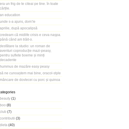
era un frig de te citeai pe tine. în toate
cărțile.
an education
unde s-a ajuns, dom’le
aprilie, după apocalipsă
credeam că midlife crisis e ceva nașpa.
până când am trăit-o.
desfătare la studio: un roman de
aventuri coproducție mazi-peasy,
pentru suflete boeme și minți
decadente
hummus de mazăre easy peasy
să ne cunoaștem mai bine, oracol-style
mâncare de dovlecei cu porc și quinoa
categories
beauty
(1)
boo
(8)
club
(7)
contributii
(3)
dieta
(40)