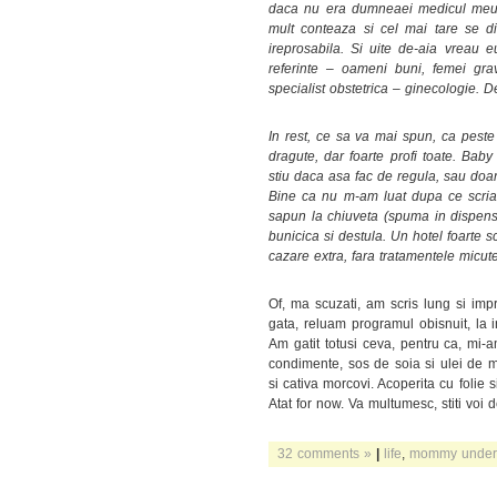
daca nu era dumneaei medicul meu, 
mult conteaza si cel mai tare se di
ireprosabila. Si uite de-aia vreau 
referinte – oameni buni, femei gr
specialist obstetrica – ginecologie. D
In rest, ce sa va mai spun, ca peste t
dragute, dar foarte profi toate. Baby
stiu daca asa fac de regula, sau doar
Bine ca nu m-am luat dupa ce scria 
sapun la chiuveta (spuma in dispense
bunicica si destula. Un hotel foarte 
cazare extra, fara tratamentele micute
Of, ma scuzati, am scris lung si impr
gata, reluam programul obisnuit, la i
Am gatit totusi ceva, pentru ca, mi-a
condimente, sos de soia si ulei de m
si cativa morcovi. Acoperita cu folie s
Atat for now. Va multumesc, stiti voi d
32 comments »
|
life
,
mommy under