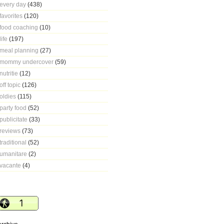
every day
(438)
favorites
(120)
food coaching
(10)
life
(197)
meal planning
(27)
mommy undercover
(59)
nutritie
(12)
off topic
(126)
oldies
(115)
party food
(52)
publicitate
(33)
reviews
(73)
traditional
(52)
umanitare
(2)
vacante
(4)