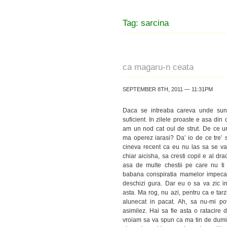
Tag: sarcina
ca magaru-n ceata
SEPTEMBER 8TH, 2011 — 11:31PM
Daca se intreaba careva unde sunt,
suficient. In zilele proaste e asa din
am un nod cat oul de strut. De ce ur
ma operez iarasi? Da’ io de ce tre’ 
cineva recent ca eu nu las sa se vad
chiar aicisha, sa cresti copil e al dr
asa de multe chestii pe care nu ti
babana conspiratia mamelor impecabil
deschizi gura. Dar eu o sa va zic in
asta. Ma rog, nu azi, pentru ca e tar
alunecat in pacat. Ah, sa nu-mi pov
asimilez. Hai sa fie asta o ratacire
vroiam sa va spun ca ma tin de dumin