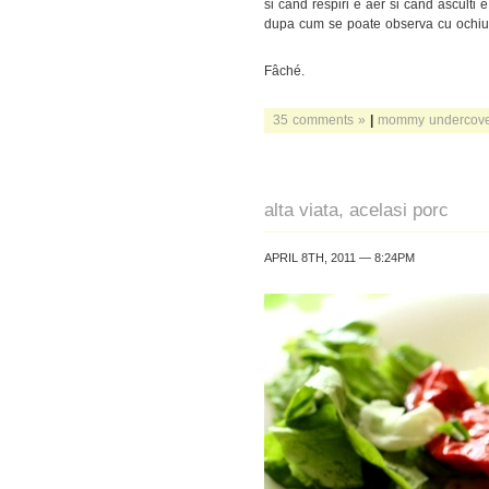
si cand respiri e aer si cand asculti e
dupa cum se poate observa cu ochiul
Fâché.
35 comments »
|
mommy undercove
alta viata, acelasi porc
APRIL 8TH, 2011 — 8:24PM