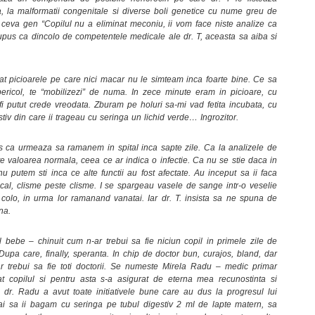
la, la malformatii congenitale si diverse boli genetice cu nume greu de
a ceva gen “Copilul nu a eliminat meconiu, ii vom face niste analize ca
upus ca dincolo de competentele medicale ale dr. T, aceasta sa aiba si
iat picioarele pe care nici macar nu le simteam inca foarte bine. Ce sa
pericol, te “mobilizezi” de numa. In zece minute eram in picioare, cu
fi putut crede vreodata. Zburam pe holuri sa-mi vad fetita incubata, cu
estiv din care ii trageau cu seringa un lichid verde… Ingrozitor.
s ca urmeaza sa ramanem in spital inca sapte zile. Ca la analizele de
e valoarea normala, ceea ce ar indica o infectie. Ca nu se stie daca in
u putem sti inca ce alte functii au fost afectate. Au inceput sa ii faca
rgical, clisme peste clisme. I se spargeau vasele de sange intr-o veselie
 colo, in urma lor ramanand vanatai. Iar dr. T. insista sa ne spuna de
na.
 bebe – chinuit cum n-ar trebui sa fie niciun copil in primele zile de
 Dupa care, finally, speranta. In chip de doctor bun, curajos, bland, dar
ar trebui sa fie toti doctorii. Se numeste Mirela Radu – medic primar
 copilul si pentru asta s-a asigurat de eterna mea recunostinta si
 dr. Radu a avut toate initiativele bune care au dus la progresul lui
hai sa ii bagam cu seringa pe tubul digestiv 2 ml de lapte matern, sa