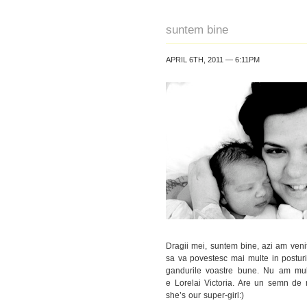
suntem bine
APRIL 6TH, 2011 — 6:11PM
Dragii mei, suntem bine, azi am venit
sa va povestesc mai multe in posturi
gandurile voastre bune. Nu am mul
e Lorelai Victoria. Are un semn de n
she’s our super-girl:)