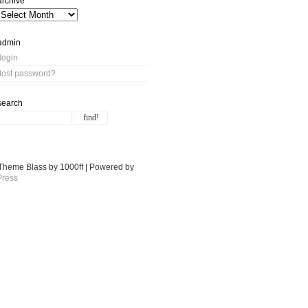
archive
admin
login
lost password?
search
Theme Blass by 1000ff | Powered by
ress