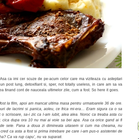
 Asa ca imi cer scuze de pe-acum celor care ma viziteaza cu asteptari
 post lung, detoxifiant si, sper, not totally useless, in care am sa va
ea tinand cont de nauceala ultimelor zile, cum a fost. So here it goes.
ost la film, apoi am mancat ultima masa pentru urmatoarele 36 de ore.
uri de lacrimi si panica, aoleu, ce frica mi-era… Eram sigura ca o sa
o scrisoare, sa-i zic ca l-am iubit, alea alea. Noroc ca treaba asta cu
p: cica dupa ora 10 nu mai ai voie sa bei apa. Asa ca orice gand ai fi
et, de sete. Pana a doua zi dimineata uitasem si cum ma cheama, nu
cred ca asta a fost si prima intrebare pe care i-am pus-o asistentei de
 ha? Ca va rup capu’, nu va suparati.