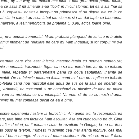
 care, by the way, am muncit mai mult si mai greu decat pentru multe,
a ce astia 2 ml amarati s-au “topit” in micul stomac, tot ea a zis “hai sa
n 6, copilasul nostru a inceput sa primeasca si sa digere din ce in ce
ai stiu in care, i-au scos tubul din stomac si i-au dat lapte cu biberonul.
nalizele, a iesit nenorocita de proteina C 0,98, adica foarte bine.
a, m-a apucat tremuratul. M-am prabusit plangand de fericire in bratele
primul moment de relaxare pe care mi l-am ingaduit, si tot corpul mi s-a
ui.
xternare care zice asa: infectie materno-fetala cu germen neprecizat,
e neonatala tranzitorie. Sigur ca o sa ma intreb forever de ce infectie
le mele, repetate si pararepetate pana cu doua saptamani inainte de
ecabil. De ce infectie materno-fetala cand mai era un copilas cu infectie
rno-fetala cand nou nascutul este adus de sus de la sala de operatii cu
, vizitatorii, ne-costumati si ne-botoshatzi cu plastice de-alea de unica
Nu vom sti niciodata ce s-a intamplat. Nu vom sti de ce so much drama.
, nimic nu mai conteaza decat ca ea e bine.
spre experienta nasterii la Euroclinic. Am ajuns aici la recomandarea
 tare, tare bine am facut ca l-am ascultat. Asa am cunoscut-o pe dr. Gina
altor doctori, nu-ti intoarce sute de rezultate in Google, la ea nu freci
ti busy la telefon. Primesti in schimb cea mai atenta ingrijire, cea mai
 mai buna energie si cea mai mare sustinere. Nu stiu ce m-as fi facut