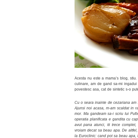
Acesta nu este a mama’s blog, stiu.
culinare, am de gand sa-mi ingadui un
povestesc asa, cat de sintetic s-o put
Cu o seara inainte de cezariana am f
Ajunsi noi acasa, m-am scaldat in ra
mor. Ma gandeam sa-i scriu lui Pufix 
operatia planificata e gandita cu ca
avut pana atunci, iti trece compl
vroiam decat sa beau apa. De altfel, 
la Euroclinic: cand pot sa beau apa,