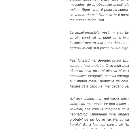
meticulos, de la obstructie intestina
retinut. Sigur ca ar fi putut sa spun
sa vedem de ce”. Dar asta ar fi pres
the human touch. Not.
La auzul proastelor vesti, mi s-au ta
va zic, cand stii ca puiul tau e in 
instinctul matern mai erect decat as 
perfuzii in cap si-n picior, cu tub dig
Fast forward mai departe: ni s-a spu
sange a iesit proteina C cu mult pest
afara de asta nu e si altceva si ca n
antibiotice, ecografiii, consult chiru
si ii mutau mereu perfuziile de colo
fiecare data cand i-a mai cedat o ve
Azi asa, maine asa, noi varza, micul
viata, sau mai tarziu for that matter.
voluntar, asa cum iti imaginezi ca 
neonatolog. Dumneaei mi-a vindecat
probabil de un loc in rai. Pentru ca
Lorelai. Ea a fost cea care a zis “