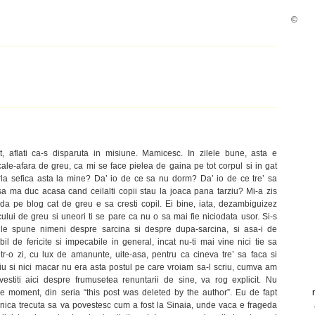
©
 aflati ca-s disparuta in misiune. Mamicesc. In zilele bune, asta e
 cale-afara de greu, ca mi se face pielea de gaina pe tot corpul si in gat
la sefica asta la mine? Da’ io de ce sa nu dorm? Da’ io de ce tre’ sa
sa ma duc acasa cand ceilalti copii stau la joaca pana tarziu? Mi-a zis
a pe blog cat de greu e sa cresti copil. Ei bine, iata, dezambiguizez
acului de greu si uneori ti se pare ca nu o sa mai fie niciodata usor. Si-s
 le spune nimeni despre sarcina si despre dupa-sarcina, si asa-i de
 de fericite si impecabile in general, incat nu-ti mai vine nici tie sa
tr-o zi, cu lux de amanunte, uite-asa, pentru ca cineva tre’ sa faca si
ziu si nici macar nu era asta postul pe care vroiam sa-l scriu, cumva am
estiti aici despre frumusetea renuntarii de sine, va rog explicit. Nu
 de moment, din seria “this post was deleted by the author”. Eu de fapt
ica trecuta sa va povestesc cum a fost la Sinaia, unde vaca e frageda