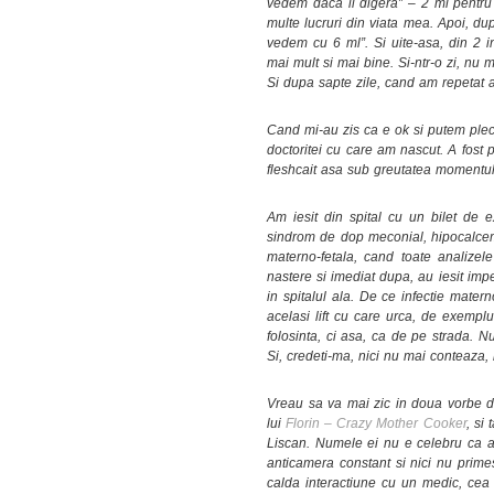
vedem daca ii digera” – 2 ml pentru
multe lucruri din viata mea. Apoi, dup
vedem cu 6 ml”. Si uite-asa, din 2 i
mai mult si mai bine. Si-ntr-o zi, nu m
Si dupa sapte zile, cand am repetat a
Cand mi-au zis ca e ok si putem plec
doctoritei cu care am nascut. A fost 
fleshcait asa sub greutatea momentul
Am iesit din spital cu un bilet de e
sindrom de dop meconial, hipocalcemi
materno-fetala, cand toate analize
nastere si imediat dupa, au iesit imp
in spitalul ala. De ce infectie mate
acelasi lift cu care urca, de exemplu
folosinta, ci asa, ca de pe strada. 
Si, credeti-ma, nici nu mai conteaza
Vreau sa va mai zic in doua vorbe de
lui
Florin – Crazy Mother Cooker
, si
Liscan. Numele ei nu e celebru ca al 
anticamera constant si nici nu primes
calda interactiune cu un medic, cea