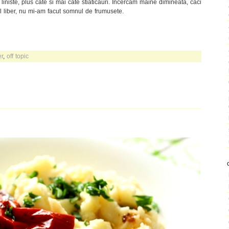
 liniste, plus cate si mai cate stiaticauri. Incercam maine dimineata, caci
 liber, nu mi-am facut somnul de frumusete.
r
,
off topic