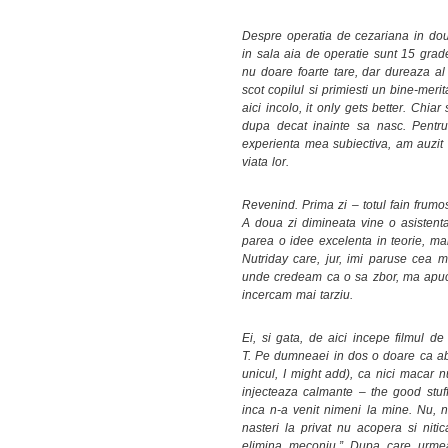
Despre operatia de cezariana in dou
in sala aia de operatie sunt 15 grad
nu doare foarte tare, dar dureaza al
scot copilul si primiesti un bine-merit
aici incolo, it only gets better. Chia
dupa decat inainte sa nasc. Pentr
experienta mea subiectiva, am auzit
viata lor.
Revenind. Prima zi – totul fain frumo
A doua zi dimineata vine o asistent
parea o idee excelenta in teorie, 
Nutriday care, jur, imi paruse cea
unde credeam ca o sa zbor, ma apuca 
incercam mai tarziu.
Ei, si gata, de aici incepe filmul d
T. Pe dumneaei in dos o doare ca abi
unicul, I might add), ca nici macar 
injecteaza calmante – the good stuff
inca n-a venit nimeni la mine. Nu, 
nasteri la privat nu acopera si nit
elimina meconiu.” Dupa care urmea