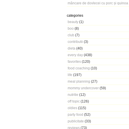
mâncare de dovlecei cu porc și quinoa
categories
beauty
(1)
boo
(8)
club
(7)
contributii
(3)
dieta
(40)
every day
(438)
favorites
(120)
food coaching
(10)
life
(197)
meal planning
(27)
mommy undercover
(59)
nutritie
(12)
off topic
(126)
oldies
(115)
party food
(52)
publicitate
(33)
reviews
(73)