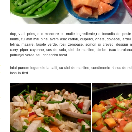
dap, v-ati prins, e o mancare cu multe ingrediente;) o tocanita de peste
multe, cu atat mai bine. avem asa: cartofi, ciuperci, vinete, dovlecel, arde
telina, mazare, fasole verde, rosii zemoase, somon si creveti. desigur
curry, piper cayenne, sos de soia, ulei de masline, cimbru (sau buruiana v
patrunjel verde sau coriandru tocat.
intai punem legumele la calit, cu ulei de masline, condimente si sos de so
lasa la fiert.