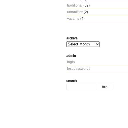
traditional
(52)
umanitare
(2)
vacante
(4)
archive
admin
login
lost password?
search