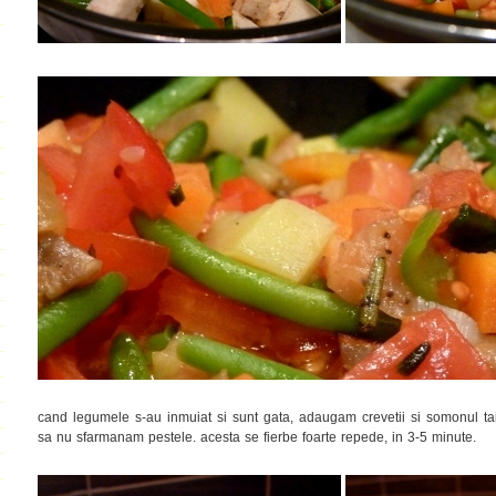
cand legumele s-au inmuiat si sunt gata, adaugam crevetii si somonul ta
sa nu sfarmanam pestele. acesta se fierbe foarte repede, in 3-5 minute.