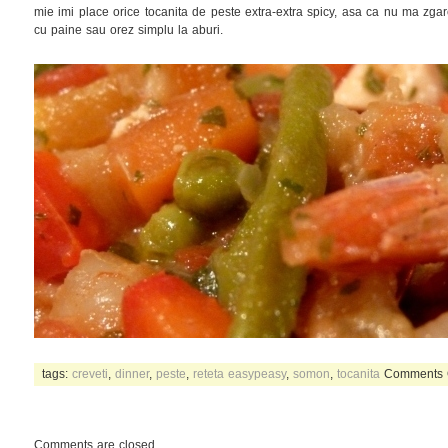
mie imi place orice tocanita de peste extra-extra spicy, asa ca nu ma zgarc
cu paine sau orez simplu la aburi.
tags:
creveti
,
dinner
,
peste
,
reteta easypeasy
,
somon
,
tocanita
Comments 
Comments are closed.