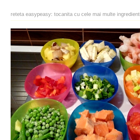
reteta easypeasy: tocanita cu cele mai multe ingredien