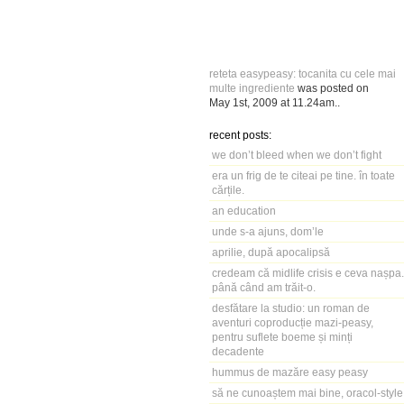
reteta easypeasy: tocanita cu cele mai
multe ingrediente
was posted on
May 1st, 2009
at
11.24am
..
recent posts:
we don’t bleed when we don’t fight
era un frig de te citeai pe tine. în toate
cărțile.
an education
unde s-a ajuns, dom’le
aprilie, după apocalipsă
credeam că midlife crisis e ceva nașpa.
până când am trăit-o.
desfătare la studio: un roman de
aventuri coproducție mazi-peasy,
pentru suflete boeme și minți
decadente
hummus de mazăre easy peasy
să ne cunoaștem mai bine, oracol-style