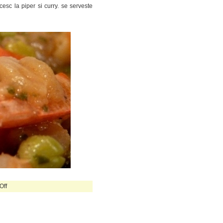
esc la piper si curry. se serveste
on
Off
reteta
easypeasy:
tocanita
cu