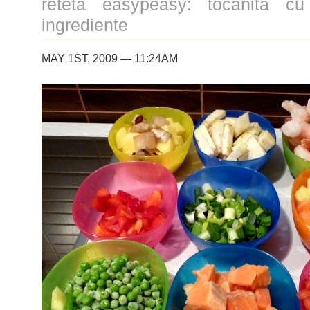
reteta easypeasy: tocanita c
ingrediente
MAY 1ST, 2009 — 11:24AM