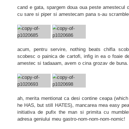
cand e gata, spargem doua oua peste amestecul de
cu sare si piper si amestecam pana s-au scramble
acum, pentru servire, nothing beats chifla sco
scobesc o painica de cartofi, infig in ea o foaie de
amestec si tadaaam, avem o cina grozav de buna.
ah, merita mentionat ca desi contine ceapa (which
he HAS, but still HATES), mancarea mea easy peasy
initiativa de pufix the man si primita cu mumbl
adresa geniului meu gastro-nom-nom-nom-nomic!