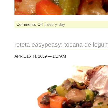
on
Comments Off
|
every day
reteta
easypeasy:
tocanita
cu
reteta easypeasy: tocana de legu
cele
mai
multe
APRIL 16TH, 2009 — 1:17AM
ingrediente