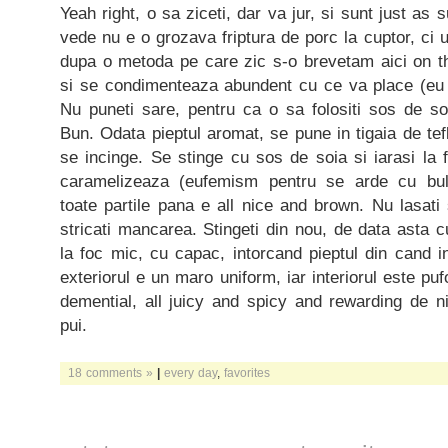
Yeah right, o sa ziceti, dar va jur, si sunt just as
vede nu e o grozava friptura de porc la cuptor, ci un
dupa o metoda pe care zic s-o brevetam aici on th
si se condimenteaza abundent cu ce va place (eu
Nu puneti sare, pentru ca o sa folositi sos de so
Bun. Odata pieptul aromat, se pune in tigaia de tef
se incinge. Se stinge cu sos de soia si iarasi la
caramelizeaza (eufemism pentru se arde cu bul
toate partile pana e all nice and brown. Nu lasati
stricati mancarea. Stingeti din nou, de data asta c
la foc mic, cu capac, intorcand pieptul din cand i
exteriorul e un maro uniform, iar interiorul este puf
demential, all juicy and spicy and rewarding de ni
pui.
18 comments »
|
every day
,
favorites