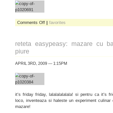
on
Comments Off
|
favorites
reteta
easypeasy:
breinz,
we
reteta easypeasy: mazare cu ba
haz
dem
piure
APRIL 3RD, 2009 — 1:15PM
it’s friday friday, lalalalalalala! si pentru ca it’s
loco, inventeaza si haleste un experiment culinar
mazare!