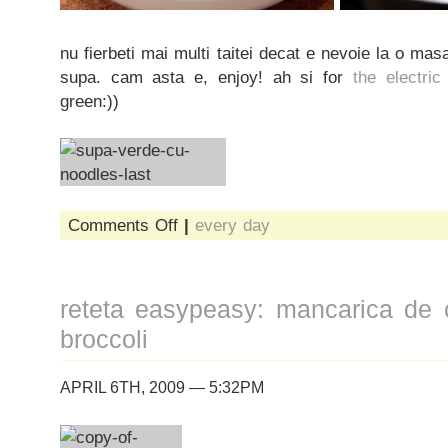
nu fierbeti mai multi taitei decat e nevoie la o masa
supa. cam asta e, enjoy! ah si for
the electric
green:))
on
Comments Off
|
every day
reteta
easypeasy:
supa
verde
reteta easypeasy: mancarica de c
cu
noodles
broccoli
APRIL 6TH, 2009 — 5:32PM