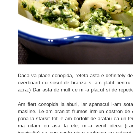
Daca va place conopida, reteta asta e definitely de i
overboard cu sosul de branza si am platit pentr
acra:) Dar asta de mult ce mi-a placut si de repe
Am fiert conopida la aburi, iar spanacul l-am sotat
masline. Le-am aranjat frumos intr-un castron de 
pana la sfarsit tot le-am borfolit de aratau ca un t
ma uitam eu asa la ele, mi-a venit ideea (c
inspiratie) sa pun peste niste crutoane cu usturo