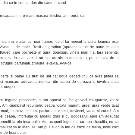
it
din ce in ce mai des
din cand in cand.
ecapatat intr-o mare masura linistea, am reusit sa:
 toamna e asa, cel mai frumos lucru! Iar mersul la piata toamna este
 Aveau… de toate. Rosii de gradina (aproape la fel de bune ca alea
 fraged, care pocneste in gura, gogosari, vinete mari lila, fara seminte,
erciuiesc in mancare si nu mai au niciun dumnezeu, precum aia de la
 struguri parfumati, zmeura, e-ta-ca, e-ta-ca.
 fierte si paine cu strat de unt cat doua degete (nu ca n-as putea sa
 ci mancare adevarata nenica, din aceea de dureaza si involva toate
 la aragaz.
 cu legume proaspete, m-am apucat sa fac ghiveci calugaresc, zis si
z. Am ciumpavit legumele: ceapa tocata marunt, ardei gras verde taiat
 mari, morcov, telina si pastarnac, vinete, dovlecel, varza si cartofi. Am
ulei ceapa, impreuna cu ardeiul gras si cu gogosarul. Apoi am adaugat
ermelit la ele inca putin. Am acoperit legumele cu apa clocotita, nu ca
mai cat sa le inabuse. Am pus si doua fire de fruze de telina, niste cozi
te de boia dulce.