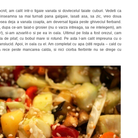
nit, am calit intr-o tigaie vanata si dovlecelul taiate cuburi. Vedeti ca
 inseamna sa mai turnati pana galgaie, lasati asa, sa zic, vreo doua
osea deja a vanata coapta, am deversat tigaia peste ghiveciul fierband.
, dupa ce-am taiat-o grosier (nu o varza intreaga, sa ne intelegem), am
e!), si-am azvarlit-o si pe ea in oala. Ultimul pe lista a fost orezul, cam
-ala de pilaf, cu bobul mare si rotund. Pe asta l-am calit impreuna cu o
nslucid. Apoi, in oala cu el. Am completat cu apa (stiti regula – cald cu
 rece peste mancarea calda, si nici ciorba fierbinte nu se drege cu