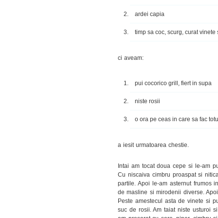
ardei capia
timp sa coc, scurg, curat vinete 
ci aveam:
pui cocorico grill, fiert in supa
niste rosii
o ora pe ceas in care sa fac totu
a iesit urmatoarea chestie.
Intai am tocat doua cepe si le-am pus
Cu niscaiva cimbru proaspat si nitic
partile. Apoi le-am asternut frumos in
de masline si mirodenii diverse. Apoi
Peste amestecul asta de vinete si pu
suc de rosii. Am taiat niste usturoi s