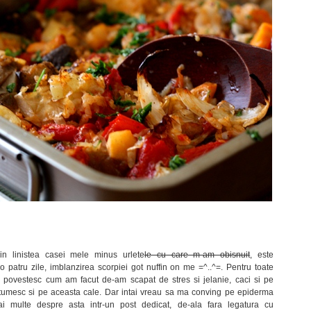
in linistea casei mele minus urlete
le cu care m-am obisnuit
, este
 patru zile, imblanzirea scorpiei got nuffin on me =^..^=. Pentru toate
a povestesc cum am facut de-am scapat de stres si jelanie, caci si pe
ltumesc si pe aceasta cale. Dar intai vreau sa ma conving pe epiderma
ai multe despre asta intr-un post dedicat, de-ala fara legatura cu