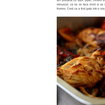
am presarat cu sare, piper, cimbru s
minuscul, ca sa se faca incet si s
frumos. Cred ca a fost gata intr-o or