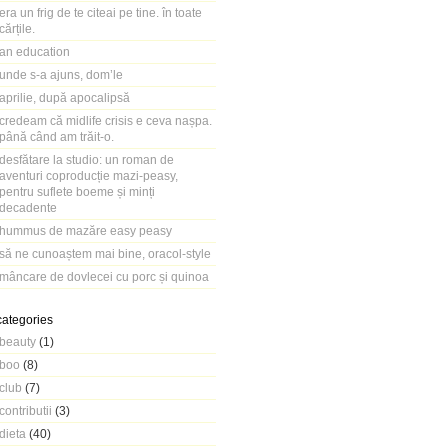
era un frig de te citeai pe tine. în toate
cărțile.
an education
unde s-a ajuns, dom’le
aprilie, după apocalipsă
credeam că midlife crisis e ceva nașpa.
până când am trăit-o.
desfătare la studio: un roman de
aventuri coproducție mazi-peasy,
pentru suflete boeme și minți
decadente
hummus de mazăre easy peasy
să ne cunoaștem mai bine, oracol-style
mâncare de dovlecei cu porc și quinoa
categories
beauty
(1)
boo
(8)
club
(7)
contributii
(3)
dieta
(40)