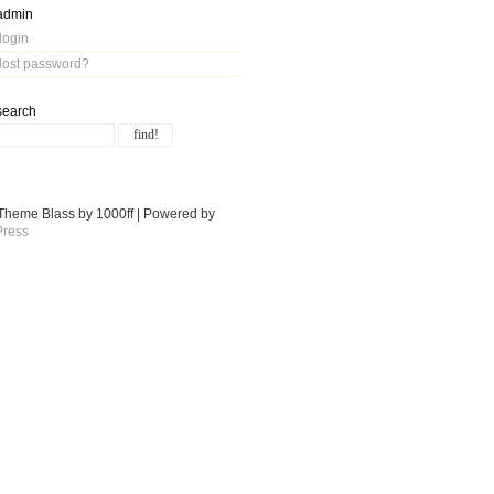
admin
login
lost password?
search
Theme Blass by 1000ff | Powered by
ress