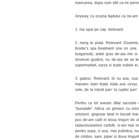
mancarea, dupa cum stiti ca-mi perm
Anyway, cu ocazia faptului ca ne-am r
1. ma spal pe cap. Irelevant.
2. merg la piata. Relevant. Doamne,
foodie’s spa treatment one on one.
bulgaresti), ardei gras de-ala mic si
dovlecei gustosi, nu de-aia de se t
supermarket, varza si toate rudele ei,
3. gatesc. Relevant. Si nu asa, oua
mananc lejer toata viata asa ceva),
cele, de la roboti pan’ la cuptor pan’
Pentru ca tot aveam ditai sacosile
“bunatate”. Adica un ghiveci cu ore
solzisori, gogosar taiat in bucati mai
pus de-am calit in doua linguri de 
radacinoaselesi cartofii, si-am mai m
pentru supa, ci asa, mai putintica, nu
de cimbru, sare, piper si doua linguri