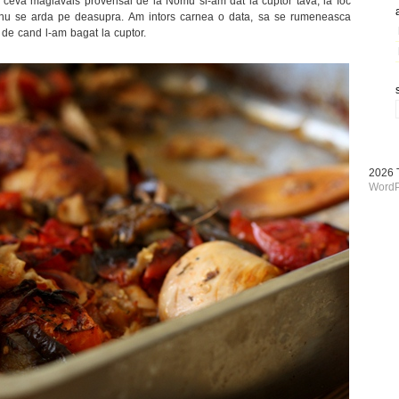
i ceva maglavais provensal de la Nomu si-am dat la cuptor tava, la foc
a nu se arda pe deasupra. Am intors carnea o data, sa se rumeneasca
a de cand l-am bagat la cuptor.
2026
WordP