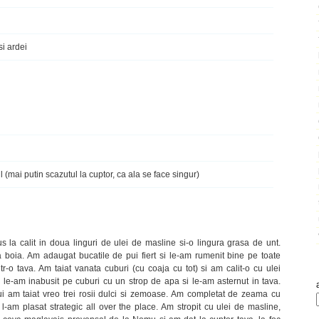
si ardei
l (mai putin scazutul la cuptor, ca ala se face singur)
 la calit in doua linguri de ulei de masline si-o lingura grasa de unt.
a boia. Am adaugat bucatile de pui fiert si le-am rumenit bine pe toate
tr-o tava. Am taiat vanata cuburi (cu coaja cu tot) si am calit-o cu ulei
 le-am inabusit pe cuburi cu un strop de apa si le-am asternut in tava.
i am taiat vreo trei rosii dulci si zemoase. Am completat de zeama cu
i l-am plasat strategic all over the place. Am stropit cu ulei de masline,