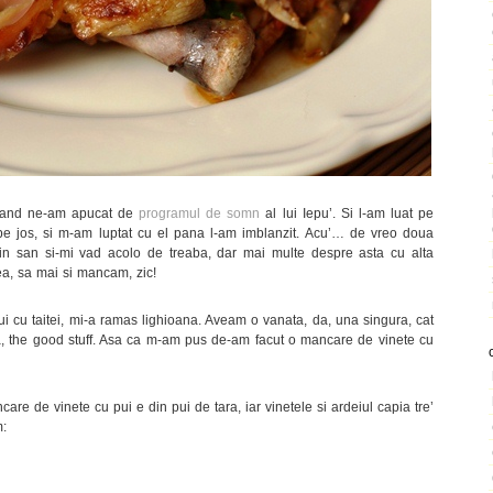
 cand ne-am apucat de
programul de somn
al lui Iepu’. Si l-am luat pe
 pe jos, si m-am luptat cu el pana l-am imblanzit. Acu’… de vreo doua
p in san si-mi vad acolo de treaba, dar mai multe despre asta cu alta
ea, sa mai si mancam, zic!
i cu taitei, mi-a ramas lighioana. Aveam o vanata, da, una singura, cat
ra, the good stuff. Asa ca m-am pus de-am facut o mancare de vinete cu
care de vinete cu pui e din pui de tara, iar vinetele si ardeiul capia tre’
m: