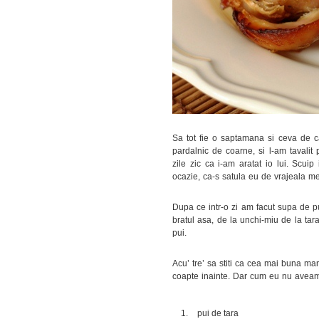
Sa tot fie o saptamana si ceva de
pardalnic de coarne, si l-am tavalit
zile zic ca i-am aratat io lui. Scui
ocazie, ca-s satula eu de vrajeala m
Dupa ce intr-o zi am facut supa de pu
bratul asa, de la unchi-miu de la ta
pui.
Acu’ tre’ sa stiti ca cea mai buna man
coapte inainte. Dar cum eu nu avea
pui de tara