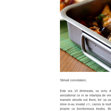
Stimati concetateni,
Este ora 10 dimineata, va scriu d
senzational ce ni se intampla de vreo
mamele obosite out there, tre’ sa v
mine m-au invatat
altii
, carora le mu
proprie ca functioneaza treaba. M