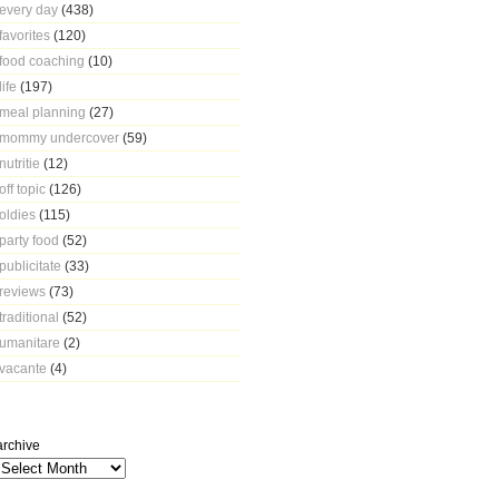
every day
(438)
favorites
(120)
food coaching
(10)
life
(197)
meal planning
(27)
mommy undercover
(59)
nutritie
(12)
off topic
(126)
oldies
(115)
party food
(52)
publicitate
(33)
reviews
(73)
traditional
(52)
umanitare
(2)
vacante
(4)
archive