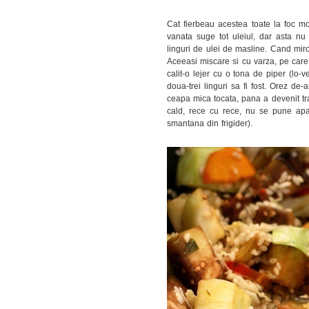
Cat fierbeau acestea toate la foc moc
vanata suge tot uleiul, dar asta nu
linguri de ulei de masline. Cand mir
Aceeasi miscare si cu varza, pe care
calit-o lejer cu o tona de piper (lo-v
doua-trei linguri sa fi fost. Orez de
ceapa mica tocata, pana a devenit tra
cald, rece cu rece, nu se pune apa
smantana din frigider).