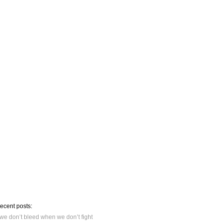
recent posts:
we don’t bleed when we don’t fight