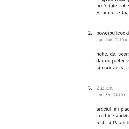
preferinte poti
Acum mi-e fo
powerpuffcook
april 2nd, 2010 a
hehe, da, seam
dar eu prefer v
si usor acida 
Zazuza
april 3rd, 2010 a
ardeiul imi plac
crud in sandvi
mult si Paste fe