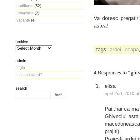
traditional
(52)
umanitare
(2)
Va doresc pregatir
vacante
(4)
astea!
archive
tags:
ardei
,
ceapa
admin
login
4 Responses to “ghiv
lost password?
elisa
search
april 2nd, 2010 a
Pai..hai ca ma
Ghiveciul asta
macedoneasca,p
prajiti).
Prajesti ardei 