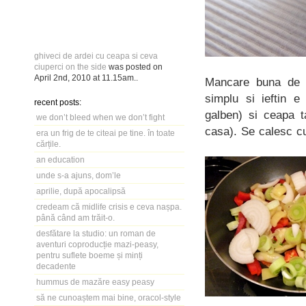
ghiveci de ardei cu ceapa si ceva
ciuperci on the side
was posted on
April 2nd, 2010
at
11.15am
..
Mancare buna de t
simplu si ieftin e
recent posts:
galben) si ceapa 
we don’t bleed when we don’t fight
casa). Se calesc cu
era un frig de te citeai pe tine. în toate
cărțile.
an education
unde s-a ajuns, dom’le
aprilie, după apocalipsă
credeam că midlife crisis e ceva nașpa.
până când am trăit-o.
desfătare la studio: un roman de
aventuri coproducție mazi-peasy,
pentru suflete boeme și minți
decadente
hummus de mazăre easy peasy
să ne cunoaștem mai bine, oracol-style