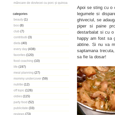
mâncare de dovlecei cu porc și quinoa
Apoi se sting cu o
legumele si dispa
categories
ghiveciul, se adaug
beauty
(1)
piper si paine p
boo
(8)
club
(7)
destarbalat si cu o
contributii
(3)
happy am fost sa 
dieta
(40)
abtine. Si nu va m
every day
(438)
saptamana trecuta,
favorites
(120)
sa fie la dosar!
food coaching
(10)
life
(197)
meal planning
(27)
mommy undercover
(59)
nutritie
(12)
off topic
(126)
oldies
(115)
party food
(52)
publicitate
(33)
reviews
(73)