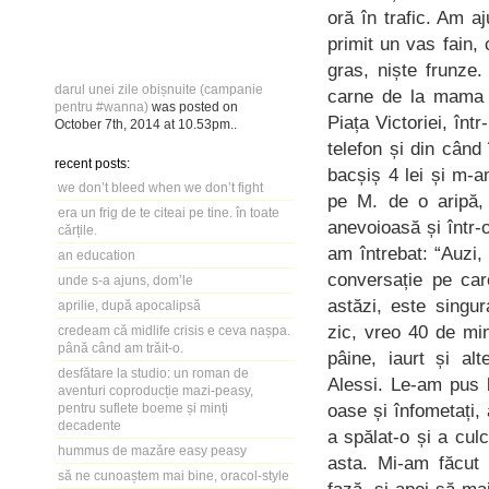
oră în trafic. Am 
primit un vas fain,
gras, niște frunze
darul unei zile obișnuite (campanie
carne de la mama 
pentru #wanna)
was posted on
Piața Victoriei, înt
October 7th, 2014
at
10.53pm
..
telefon și din cân
recent posts:
bacșiș 4 lei și m-a
we don’t bleed when we don’t fight
pe M. de o aripă, 
era un frig de te citeai pe tine. în toate
anevoioasă și într-o
cărțile.
am întrebat: “Auzi, 
an education
conversație pe car
unde s-a ajuns, dom’le
astăzi, este singu
aprilie, după apocalipsă
zic, vreo 40 de mi
credeam că midlife crisis e ceva nașpa.
până când am trăit-o.
pâine, iaurt și al
desfătare la studio: un roman de
Alessi. Le-am pus b
aventuri coproducție mazi-peasy,
oase și înfometați
pentru suflete boeme și minți
decadente
a spălat-o și a cu
hummus de mazăre easy peasy
asta. Mi-am făcut 
să ne cunoaștem mai bine, oracol-style