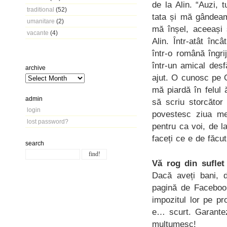
de la Alin. “Auzi, 
traditional
(52)
tata și mă gândeam
umanitare
(2)
mă înșel, aceeași 
vacante
(4)
Alin. Într-atât în
într-o română îngri
într-un amical desf
archive
ajut. O cunosc pe O
mă piardă în felul 
admin
să scriu storcător
login
povestesc ziua me
lost password?
pentru ca voi, de l
faceți ce e de făcut
search
Vă rog din suflet 
Dacă aveți bani, d
pagină de Facebook
impozitul lor pe pr
e… scurt. Garantez
multumesc!