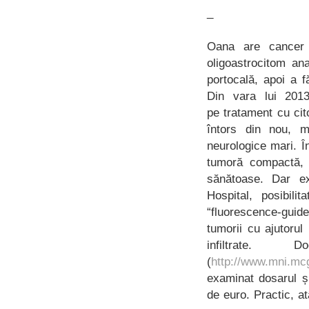
_
Oana are cancer 
oligoastrocitom an
portocală, apoi a f
Din vara lui 201
pe tratament cu cit
întors din nou, m
neurologice mari. Î
tumoră compactă, c
sănătoase. Dar ex
Hospital, posibili
“fluorescence-guid
tumorii cu ajutorul
infiltrate
(
http://www.mni.mcg
examinat dosarul ș
de euro. Practic, a