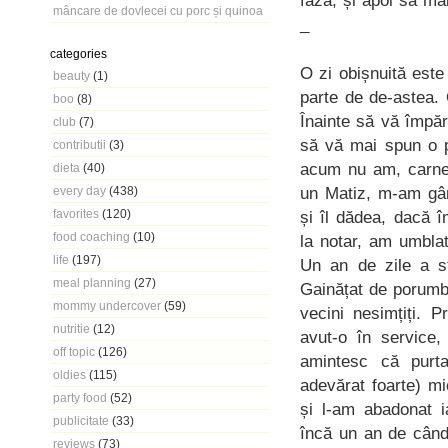
fază, și apoi să ma
mâncare de dovlecei cu porc și quinoa
_
categories
O zi obișnuită est
beauty
(1)
parte de de-astea.
boo
(8)
Înainte să vă împăr
club
(7)
să vă mai spun o p
contributii
(3)
acum nu am, carnet
dieta
(40)
un Matiz, m-am gân
every day
(438)
favorites
(120)
și îl dădea, dacă 
food coaching
(10)
la notar, am umblat
life
(197)
Un an de zile a st
meal planning
(27)
Gainățat de porumb
mommy undercover
(59)
vecini nesimțiți. 
nutritie
(12)
avut-o în service,
off topic
(126)
amintesc că purt
oldies
(115)
adevărat foarte) mi
party food
(52)
și l-am abadonat i
publicitate
(33)
încă un an de când
reviews
(73)