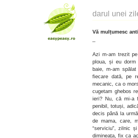
darul unei z
Vă mulțumesc anti
_
Azi m-am trezit pe
ploua, și eu dorm 
baie, m-am spălat 
fiecare dată, pe 
mecanic, ca o mors
cugetam ghebos re 
ieri? Nu, că mi-a 
penibil, totuși, ad
decis până la urmă
de mama, care, mu
“serviciu”, zilnic 
dimineața, fix ca a