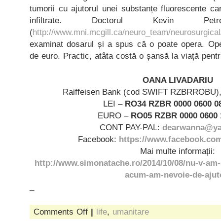
tumorii cu ajutorul unei substanțe fluorescente ca
infiltrate. Doctorul Kevin P
(
http://www.mni.mcgill.ca/neuro_team/neurosurgical
examinat dosarul și a spus că o poate opera. Ope
de euro. Practic, atâta costă o șansă la viață pent
OANA LIVADARIU
Raiffeisen Bank (cod SWIFT RZBRROBU), s
LEI –
RO34 RZBR 0000 0600 08
EURO –
RO05 RZBR 0000 0600 
CONT PAY-PAL:
dearwanna@y
Facebook:
https://www.facebook.com/
Mai multe informații:
http://www.simonatache.ro/2014/10/08/nu-v-am-
acum-am-nevoie-de-ajut
_
on
Comments Off
|
life
,
umanitare
darul