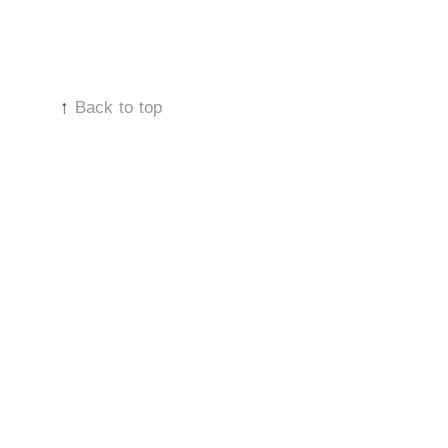
unei
zile
obișnuite
(campanie
pentru
#wanna)
↑
Back to top