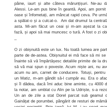
pâine, iaurt și alte câteva mărunțișuri. Ne-au 
Alessi. Le-am pus bine în geantă. Apoi, am pornit 
oase și înfometați, am mâncat rapid ceva. Pe urmă
a spălat-o și a culcat-o. Am dat drumul la centra
asta. Mi-am făcut un ceai și m-am așezat la cal
fază, și apoi să mai muncesc o tură. A fost o zi obi
_
O zi obișnuită este un lux. Nu toată lumea are pa
parte de de-astea. Obișnuitul ei mă face să mi se
Înainte să vă împărtășesc detaliile primite de la d
să vă mai spun o poveste. Acum niște ani, nu av
acum nu am, carnet de conducere. Totuși, pentru c
un Matiz, m-am gândit să-l cumpăr eu. Era o afac
și îl dădea, dacă îmi aduc bine aminte, cu 4000 
la notar, am umblat cu Alin pe la Udriște, s-a rezo
Un an de zile a stat Dorel parcat sub geamul de
Gainățat de porumbei, pângărit de resturi de mămă
vecini nesimțiți. Prin iarnă, lui M. i-au spart 