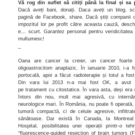
Vă rog din suflet să citiți până la final și sa
Dacă aveți bani, donați. Daca aveți un blog, scr
pagină de Facebook, share. Dacă știți companii c
impozitul lor pe profit către aceasta cauză, deschi
e… scurt. Garantez personal pentru veridicitatea 
multumesc!
_
Oana are cancer la creier, un cancer foarte
oligoastrocitom anaplazic. În ianuarie 2010, i-a 
portocală, apoi a făcut radioterapie și totul a fo
Din vara lui 2013 n-a mai fost OK, a avut p
pe tratament cu citostatice. În vara asta, deși era
întors din nou, mult mai agresivă, cu internă
neurologice mari. În România, nu poate fi operată,
tumoră compactă, ci de celule agresive, infiltrat
sănătoase. Dar există în Canada, la Montreal 
Hospital, posibilitatea unei operații printr-o t
“fluorescence-guided resection of brain tumors (