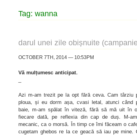
Tag: wanna
darul unei zile obișnuite (campan
OCTOBER 7TH, 2014 — 10:53PM
Vă mulțumesc anticipat.
_
Azi m-am trezit pe la opt fără ceva. Cam târziu 
ploua, și eu dorm așa, cvasi letal, atunci când 
baie, m-am spălat în viteză, fără să mă uit în 
fiecare dată, pe reflexia din cap de duș. M-am
mecanic, ca o morsă. În timp ce îmi făceam o cafe
cugetam ghebos re la ce geacă să iau pe mine. O