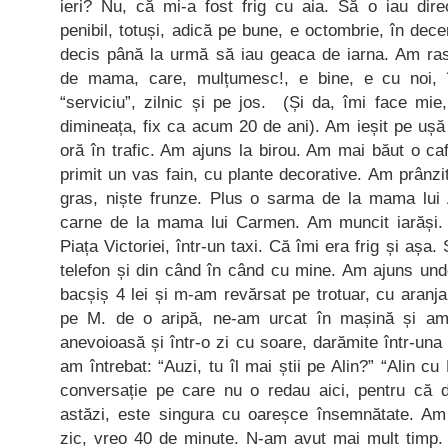
ieri? Nu, că mi-a fost frig cu aia. Să o iau di
penibil, totuși, adică pe bune, e octombrie, în de
decis până la urmă să iau geaca de iarna. Am ra
de mama, care, mulțumesc!, e bine, e cu noi, î
“serviciu”, zilnic și pe jos. (Și da, îmi face mie
dimineața, fix ca acum 20 de ani). Am ieșit pe ușă
oră în trafic. Am ajuns la birou. Am mai băut o 
primit un vas fain, cu plante decorative. Am prânzi
gras, niște frunze. Plus o sarma de la mama lui A
carne de la mama lui Carmen. Am muncit iarăși.
Piața Victoriei, într-un taxi. Că îmi era frig și așa.
telefon și din când în când cu mine. Am ajuns und
bacșiș 4 lei și m-am revărsat pe trotuar, cu aranja
pe M. de o aripă, ne-am urcat în mașină și am p
anevoioasă și într-o zi cu soare, darămite într-una c
am întrebat: “Auzi, tu îl mai știi pe Alin?” “Alin cu
conversație pe care nu o redau aici, pentru că di
astăzi, este singura cu oareșce însemnătate. Am
zic, vreo 40 de minute. N-am avut mai mult timp.