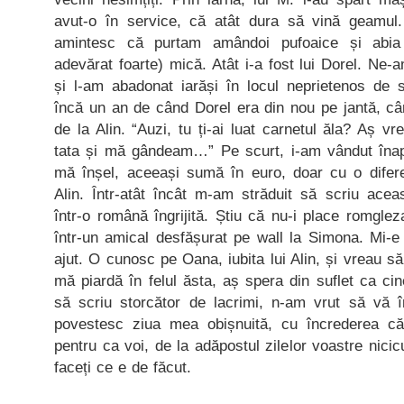
avut-o în service, că atât dura să vină geamul.
amintesc că purtam amândoi pufoaice și abi
adevărat foarte) mică. Atât i-a fost lui Dorel. Ne
și l-am abadonat iarăși în locul neprietenos de
încă un an de când Dorel era din nou pe jantă, c
de la Alin. “Auzi, tu ți-ai luat carnetul ăla? Aș v
tata și mă gândeam…” Pe scurt, i-am vândut înap
mă înșel, aceeași sumă în euro, doar cu o difer
Alin. Într-atât încât m-am străduit să scriu acea
într-o română îngrijită. Știu că nu-i place romgle
într-un amical desfășurat pe wall la Simona. Mi-e 
ajut. O cunosc pe Oana, iubita lui Alin, și vreau s
mă piardă în felul ăsta, aș spera din suflet ca cin
să scriu storcător de lacrimi, n-am vrut să vă 
povestesc ziua mea obișnuită, cu încrederea c
pentru ca voi, de la adăpostul zilelor voastre nicic
faceți ce e de făcut.