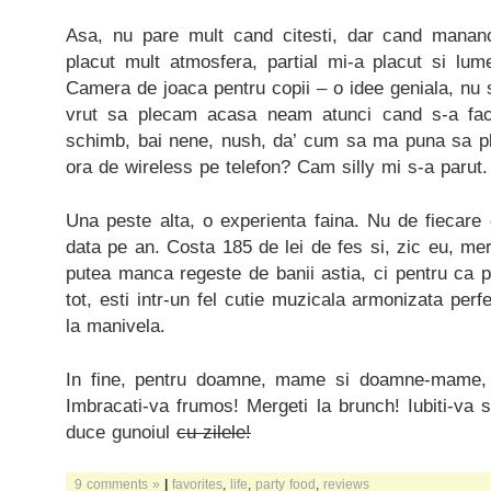
Asa, nu pare mult cand citesti, dar cand mananc
placut mult atmosfera, partial mi-a placut si lumea
Camera de joaca pentru copii – o idee geniala, nu s-
vrut sa plecam acasa neam atunci cand s-a facu
schimb, bai nene, nush, da’ cum sa ma puna sa pl
ora de wireless pe telefon? Cam silly mi s-a parut.
Una peste alta, o experienta faina. Nu de fiecare
data pe an. Costa 185 de lei de fes si, zic eu, mer
putea manca regeste de banii astia, ci pentru ca p
tot, esti intr-un fel cutie muzicala armonizata perfe
la manivela.
In fine, pentru doamne, mame si doamne-mame, 
Imbracati-va frumos! Mergeti la brunch! Iubiti-va s
duce gunoiul
cu zilele!
9 comments »
|
favorites
,
life
,
party food
,
reviews