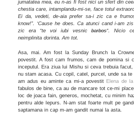
jumatatea mea, eu n-as fi fost nici un sfert din ce
chestia care, intamplandu-mi-se, face totul extraor
Ei da, vedeti, de-aia prefer sa-i zic ca e frum
know!”. ‘Cause he does. Ca atunci cand i-am zis
zic era “te voi iubi vesnic
barbos
“. Nicio c
neimplinita dorinta. Am tot.
Asa, mai. Am fost la Sunday Brunch la Crowne
povestit. A fost cam frumos, cam de pomina si
inceputul. Era ziua lui Mishu si ceva trebuia facut
nu stam acasa. Cu copil, catel, purcel, unde sa te 
am adus eu aminte ca mi-a povestit
Elena de la
fabulos de bine, ca au de mancare tot ce-mi place
loc de joaca fain, generos, mochetat, cu minim haza
pentru alde Iepurs. N-am stat foarte mult pe gand
saptamana in cap m-am gandit numai la asta.