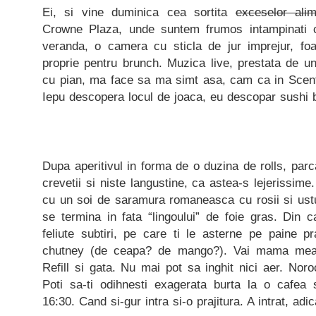
Ei, si vine duminica cea sortita
exceselor alim
Crowne Plaza, unde suntem frumos intampinati 
veranda, o camera cu sticla de jur imprejur, foa
proprie pentru brunch. Muzica live, prestata de u
cu pian, ma face sa ma simt asa, cam ca in Scen
Iepu descopera locul de joaca, eu descopar sushi b
Dupa aperitivul in forma de o duzina de rolls, parc
crevetii si niste langustine, ca astea-s lejerissime
cu un soi de saramura romaneasca cu rosii si ustur
se termina in fata “lingoului” de foie gras. Din 
feliute subtiri, pe care ti le asterne pe paine p
chutney (de ceapa? de mango?). Vai mama mea,
Refill si gata. Nu mai pot sa inghit nici aer. Nor
Poti sa-ti odihnesti exagerata burta la o cafea
16:30. Cand si-gur intra si-o prajitura. A intrat, adic