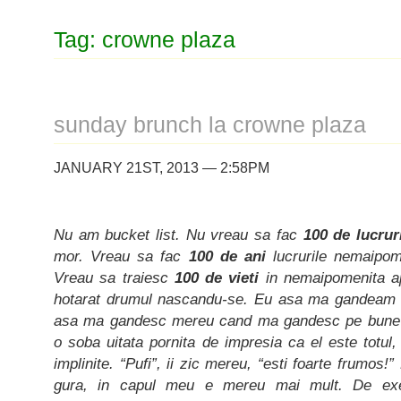
Tag: crowne plaza
sunday brunch la crowne plaza
JANUARY 21ST, 2013 — 2:58PM
Nu am bucket list. Nu vreau sa fac
100
de lucrur
mor. Vreau sa fac
100 de ani
lucrurile nemaipom
Vreau sa traiesc
100 de vieti
in nemaipomenita ap
hotarat drumul nascandu-se. Eu asa ma gandeam ieri
asa ma gandesc mereu cand ma gandesc pe bune la
o soba uitata pornita de impresia ca el este totul,
implinite. “Pufi”, ii zic mereu, “esti foarte frumos
gura, in capul meu e mereu mai mult. De exe