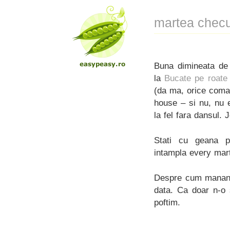
martea checu
Buna dimineata de 
la
Bucate pe roate
(da ma, orice com
house – si nu, nu e
la fel fara dansul. 
Stati cu geana 
intampla every mart
Despre cum mananc 
data. Ca doar n-o 
poftim.