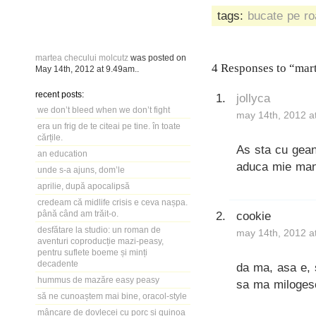
tags:
bucate pe ro
martea checului molcutz
was posted on
4 Responses to “mar
May 14th, 2012
at
9.49am
..
recent posts:
jollyca
we don’t bleed when we don’t fight
may 14th, 2012 a
era un frig de te citeai pe tine. în toate
cărțile.
As sta cu gean
an education
aduca mie man
unde s-a ajuns, dom’le
aprilie, după apocalipsă
credeam că midlife crisis e ceva nașpa.
până când am trăit-o.
cookie
desfătare la studio: un roman de
may 14th, 2012 a
aventuri coproducție mazi-peasy,
pentru suflete boeme și minți
decadente
da ma, asa e, 
hummus de mazăre easy peasy
sa ma milogesc 
să ne cunoaștem mai bine, oracol-style
mâncare de dovlecei cu porc și quinoa