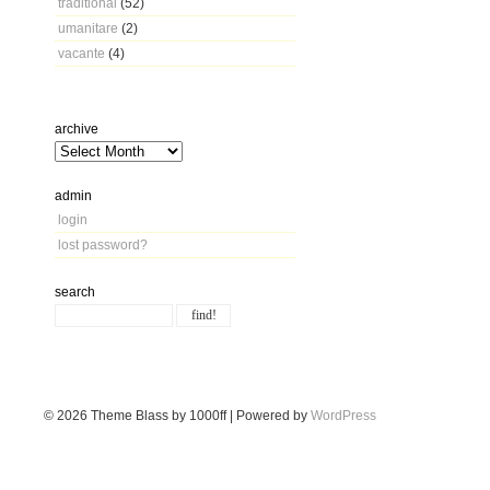
traditional
(52)
umanitare
(2)
vacante
(4)
archive
admin
login
lost password?
search
© 2026
Theme Blass by 1000ff | Powered by
WordPress