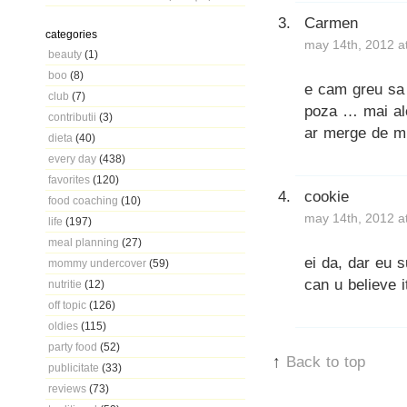
Carmen
categories
may 14th, 2012 a
beauty
(1)
boo
(8)
e cam greu sa 
club
(7)
poza … mai ale
contributii
(3)
ar merge de mi
dieta
(40)
every day
(438)
favorites
(120)
cookie
food coaching
(10)
may 14th, 2012 a
life
(197)
meal planning
(27)
ei da, dar eu 
mommy undercover
(59)
can u believe i
nutritie
(12)
off topic
(126)
oldies
(115)
party food
(52)
↑
Back to top
publicitate
(33)
reviews
(73)