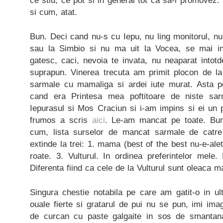
ce stiu, ce pot si in general tot ca sa-l promovez.
si cum, atat.
Bun. Deci cand nu-s cu Iepu, nu ling monitorul, n
sau la Simbio si nu ma uit la Vocea, se mai 
gatesc, caci, nevoia te invata, nu neaparat intot
suprapun. Vinerea trecuta am primit plocon de l
sarmale cu mamaliga si ardei iute murat. Asta p
cand era Printesa mea poftitoare de niste sa
Iepurasul si Mos Craciun si i-am impins si ei un 
frumos a scris
aici
. Le-am mancat pe toate. Bun
cum, lista surselor de mancat sarmale de catr
extinde la trei: 1. mama (best of the best nu-e-ale
roate. 3. Vulturul. In ordinea preferintelor mele.
Diferenta fiind ca cele de la Vulturul sunt oleaca m
Singura chestie notabila pe care am gatit-o in ul
ouale fierte si gratarul de pui nu se pun, imi ima
de curcan cu paste galgaite in sos de smantana,