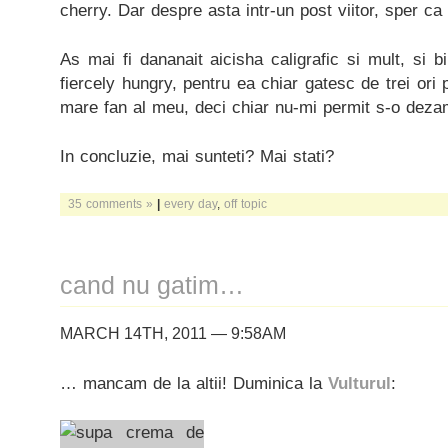
cherry. Dar despre asta intr-un post viitor, sper ca 
As mai fi dananait aicisha caligrafic si mult, si bi
fiercely hungry, pentru ea chiar gatesc de trei ori
mare fan al meu, deci chiar nu-mi permit s-o dez
In concluzie, mai sunteti? Mai stati?
35 comments »
|
every day
,
off topic
cand nu gatim…
MARCH 14TH, 2011 — 9:58AM
… mancam de la altii! Duminica la
Vulturul
: