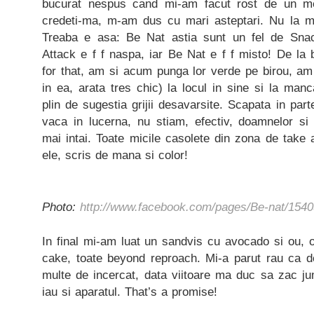
bucurat nespus cand mi-am facut rost de un meet
credeti-ma, m-am dus cu mari asteptari. Nu la me
Treaba e asa: Be Nat astia sunt un fel de Sna
Attack e f f naspa, iar Be Nat e f f misto! De la
for that, am si acum punga lor verde pe birou, am
in ea, arata tres chic) la locul in sine si la manc
plin de sugestia grijii desavarsite. Scapata in par
vaca in lucerna, nu stiam, efectiv, doamnelor s
mai intai. Toate micile casolete din zona de ta
ele, scris de mana si color!
Photo:
http://www.facebook.com/pages/Be-nat/154
In final mi-am luat un sandvis cu avocado si ou, o
cake, toate beyond reproach. Mi-a parut rau ca d
multe de incercat, data viitoare ma duc sa zac ju
iau si aparatul. That’s a promise!