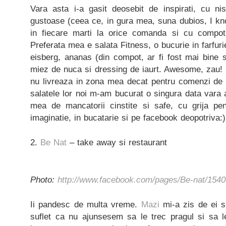
Vara asta i-a gasit deosebit de inspirati, cu n
gustoase (ceea ce, in gura mea, suna dubios, I kno
in fiecare marti la orice comanda si cu compot
Preferata mea e salata Fitness, o bucurie in farfurie
eisberg, ananas (din compot, ar fi fost mai bine sa
miez de nuca si dressing de iaurt. Awesome, zau! 
nu livreaza in zona mea decat pentru comenzi de 
salatele lor noi m-am bucurat o singura data vara a
mea de mancatorii cinstite si safe, cu grija pent
imaginatie, in bucatarie si pe facebook deopotriva:)
2.
Be Nat
– take away si restaurant
Photo:
http://www.facebook.com/pages/Be-nat/154
Ii pandesc de multa vreme.
Mazi
mi-a zis de ei 
suflet ca nu ajunsesem sa le trec pragul si s