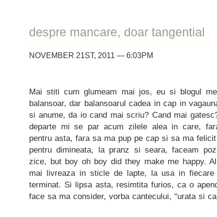
despre mancare, doar tangential
NOVEMBER 21ST, 2011 — 6:03PM
Mai stiti cum glumeam mai jos, eu si blogul meu
balansoar, dar balansoarul cadea in cap in vagau
si anume, da io cand mai scriu? Cand mai gates
departe mi se par acum zilele alea in care, far
pentru asta, fara sa ma pup pe cap si sa ma felicit
pentru dimineata, la pranz si seara, faceam poze,
zice, but boy oh boy did they make me happy. Al
mai livreaza in sticle de lapte, la usa in fiecar
terminat. Si lipsa asta, resimtita furios, ca o apend
face sa ma consider, vorba cantecului, “urata si c