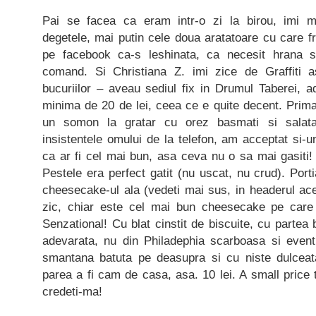
Pai se facea ca eram intr-o zi la birou, imi 
degetele, mai putin cele doua aratatoare cu care f
pe facebook ca-s leshinata, ca necesit hrana 
comand. Si Christiana Z. imi zice de Graffiti as
bucuriilor – aveau sediul fix in Drumul Taberei, 
minima de 20 de lei, ceea ce e quite decent. Prim
un somon la gratar cu orez basmati si salata
insistentele omului de la telefon, am acceptat si
ca ar fi cel mai bun, asa ceva nu o sa mai gasiti!
Pestele era perfect gatit (nu uscat, nu crud). Porti
cheesecake-ul ala (vedeti mai sus, in headerul ac
zic, chiar este cel mai bun cheesecake pe care 
Senzational! Cu blat cinstit de biscuite, cu partea
adevarata, nu din Philadephia scarboasa si eventu
smantana batuta pe deasupra si cu niste dulceat
parea a fi cam de casa, asa. 10 lei. A small price
credeti-ma!