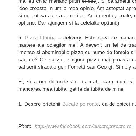
ma, eu chiar mananc putin
si des
). Si ca ardeiul 
idee proasta in umila mea opinie. Am asteptat ap
si nu pot sa zic ca a meritat. Ar fi meritat, poate, 
optiune. Dar ajungem si la celelalte optiuni:)
5.
Pizza Florina
– delivery. Este ceea ce mananc 
nastere ale colegilor mei. A devenit un fel de tr
imense si abominabile pizza cu nume de femeie si 
sau ce? Ce sa zic, singura pizza mai proasta ca
patiserii stradale gen Fornetti sau Georgi. Simply a
Ei, si acum de unde am mancat, n-am murit si 
mancarea mea iubita, gatita de iubita de mine:
1. Despre prietenii
Bucate pe roate
, ca de obicei n
Photo:
http://www.facebook.com/bucateperoate.ro