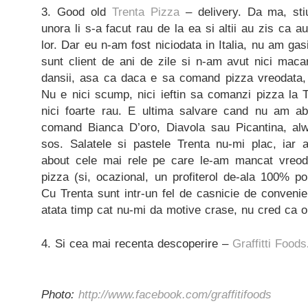
3. Good old
Trenta Pizza
– delivery. Da ma, stiu
unora li s-a facut rau de la ea si altii au zis ca a
lor. Dar eu n-am fost niciodata in Italia, nu am gasi
sunt client de ani de zile si n-am avut nici maca
dansii, asa ca daca e sa comand pizza vreodata, 
Nu e nici scump, nici ieftin sa comanzi pizza la T
nici foarte rau. E ultima salvare cand nu am ab
comand Bianca D’oro, Diavola sau Picantina, alw
sos. Salatele si pastele Trenta nu-mi plac, iar a
about cele mai rele pe care le-am mancat vreod
pizza (si, ocazional, un profiterol de-ala 100% pol
Cu Trenta sunt intr-un fel de casnicie de conveni
atata timp cat nu-mi da motive crase, nu cred ca o
4. Si cea mai recenta descoperire –
Graffitti Foods
Photo:
http://www.facebook.com/graffitifoods