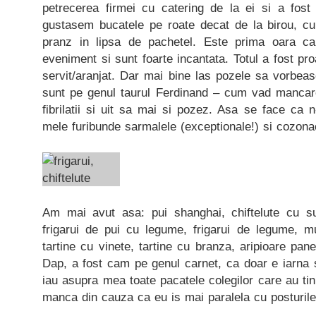
petrecerea firmei cu catering de la ei si a fos
gustasem bucatele pe roate decat de la birou, c
pranz in lipsa de pachetel. Este prima oara c
eveniment si sunt foarte incantata. Totul a fost proa
servit/aranjat. Dar mai bine las pozele sa vorbea
sunt pe genul taurul Ferdinand – cum vad mancare
fibrilatii si uit sa mai si pozez. Asa se face ca 
mele furibunde sarmalele (exceptionale!) si cozon
Am mai avut asa: pui shanghai, chiftelute cu su
frigarui de pui cu legume, frigarui de legume, mu
tartine cu vinete, tartine cu branza, aripioare pan
Dap, a fost cam pe genul carnet, ca doar e iarna si
iau asupra mea toate pacatele colegilor care au tin
manca din cauza ca eu is mai paralela cu posturile