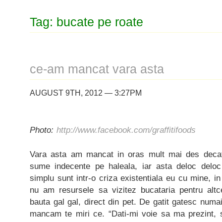
Tag: bucate pe roate
ce-am mancat vara asta
AUGUST 9TH, 2012 — 3:27PM
Photo:
http://www.facebook.com/graffitifoods
Vara asta am mancat in oras mult mai des decat 
sume indecente pe haleala, iar asta deloc delo
simplu sunt intr-o criza existentiala eu cu mine, i
nu am resursele sa vizitez bucataria pentru alt
bauta gal gal, direct din pet. De gatit gatesc numa
mancam te miri ce. “Dati-mi voie sa ma prezint, s