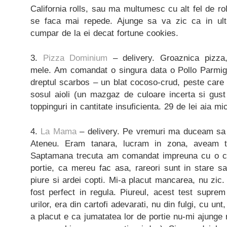
California rolls, sau ma multumesc cu alt fel de ro
se faca mai repede. Ajunge sa va zic ca in ul
cumpar de la ei decat fortune cookies.
3.
Pizza Dominium
– delivery. Groaznica pizza,
mele. Am comandat o singura data o Pollo Parmig
dreptul scarbos – un blat cocoso-crud, peste care 
sosul aioli (un mazgaz de culoare incerta si gust 
toppinguri in cantitate insuficienta. 29 de lei aia m
4.
La Mama
– delivery. Pe vremuri ma duceam sa
Ateneu. Eram tanara, lucram in zona, aveam to
Saptamana trecuta am comandat impreuna cu o co
portie, ca mereu fac asa, rareori sunt in stare s
piure si ardei copti. Mi-a placut mancarea, nu zic
fost perfect in regula. Piureul, acest test suprem 
urilor, era din cartofi adevarati, nu din fulgi, cu u
a placut e ca jumatatea lor de portie nu-mi ajunge 