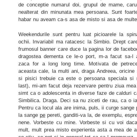
de conceptie numarul doi, grupul de mame, caru
nealterat din minunata mea persoana. Sunt foart
habar nu aveam ca-s asa de misto si asa de multe
Weekendurile sunt pentru luat picioarele la spin
ochii. Invariabil ma ratacesc la Simbio. Drept car
frumosul banner care duce la pagina lor de faceboo
dragostea dementa ce le-o port, m-a facut sa-l 
zaca for a long long time. Motivata de petre
aceasta cale, la multi ani, draga Andreea, oricine 
si pisici trebuie ca este o persoana speciala s
last), mi-am facut deja rezervare pentru ziua mea 
simt ca o adolescenta in diverse faze de calduri 
Simbilica. Draga. Deci sa nu ziceti de rau, ca o ia
Pentru ca locul ala are inima, puls, ii curge sange p
la sange
pe
pereti, ganditi-va la, de exemplu, espre
nene. Vorbeste cu mine. Vorbeste si cu voi daca v
mult, mult prea misto experienta asta a mea de a-