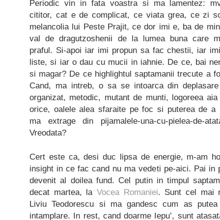
Periodic vin in fata voastra si ma lamentez: mv
cititor, cat e de complicat, ce viata grea, ce zi s
melancolia lui Peste Prajit, ce dor imi e, ba de mi
val de dragutzoshenii de la lumea buna care ma
praful. Si-apoi iar imi propun sa fac chestii, iar 
liste, si iar o dau cu mucii in iahnie. De ce, bai n
si magar? De ce highlightul saptamanii trecute a fo
Cand, ma intreb, o sa se intoarca din deplasare
organizat, metodic, mutant de munti, logoreea aia
orice, oalele alea sfaraite pe foc si puterea de 
ma extrage din pijamalele-una-cu-pielea-de-atat
Vreodata?
Cert este ca, desi duc lipsa de energie, m-am ho
insight in ce fac cand nu ma vedeti pe-aici. Pai in
devenit al doilea fund. Cel putin in timpul saptam
decat martea, la
Vocea Romaniei
. Sunt cel mai 
Liviu Teodorescu si ma gandesc cum as putea s
intamplare. In rest, cand doarme Iepu’, sunt atasa