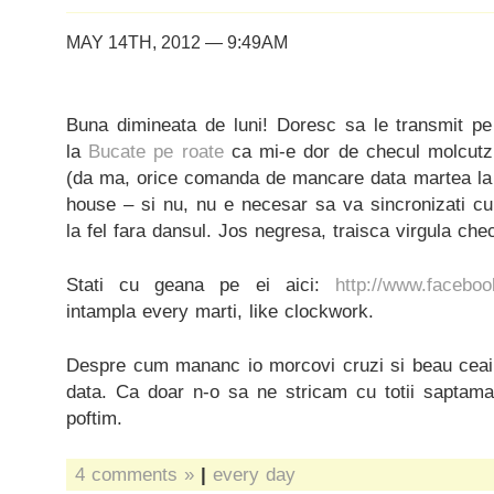
MAY 14TH, 2012 — 9:49AM
Buna dimineata de luni! Doresc sa le transmit pe 
la
Bucate pe roate
ca mi-e dor de checul molcutz
(da ma, orice comanda de mancare data martea l
house – si nu, nu e necesar sa va sincronizati cu 
la fel fara dansul. Jos negresa, traisca virgula chec
Stati cu geana pe ei aici:
http://www.faceboo
intampla every marti, like clockwork.
Despre cum mananc io morcovi cruzi si beau ceai
data. Ca doar n-o sa ne stricam cu totii saptam
poftim.
4 comments »
|
every day