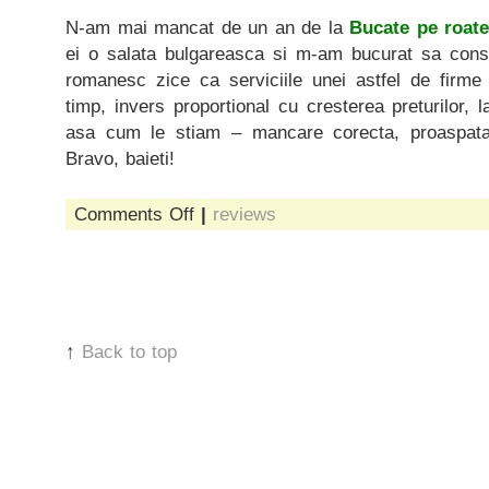
N-am mai mancat de un an de la
Bucate pe roat
ei o salata bulgareasca si m-am bucurat sa cons
romanesc zice ca serviciile unei astfel de firme
timp, invers proportional cu cresterea preturilor, 
asa cum le stiam – mancare corecta, proaspata,
Bravo, baieti!
on
Comments Off
|
reviews
de
mancat
la
birou
↑
Back to top