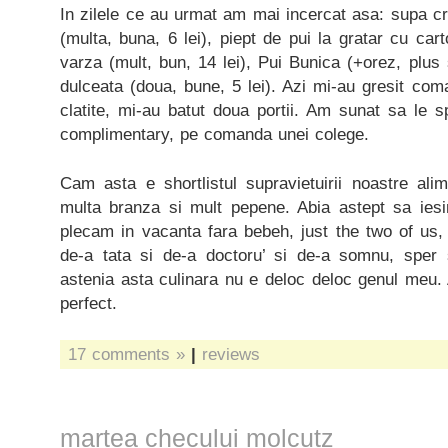
In zilele ce au urmat am mai incercat asa: supa 
(multa, buna, 6 lei), piept de pui la gratar cu car
varza (mult, bun, 14 lei), Pui Bunica (+orez, plus s
dulceata (doua, bune, 5 lei). Azi mi-au gresit com
clatite, mi-au batut doua portii. Am sunat sa le 
complimentary, pe comanda unei colege.
Cam asta e shortlistul supravietuirii noastre al
multa branza si mult pepene. Abia astept sa ies
plecam in vacanta fara bebeh, just the two of u
de-a tata si de-a doctoru’ si de-a somnu, sper 
astenia asta culinara nu e deloc deloc genul meu.
perfect.
17 comments »
|
reviews
martea checului molcutz