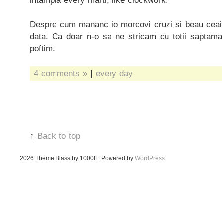
intampla every marti, like clockwork.
Despre cum mananc io morcovi cruzi si beau ceai
data. Ca doar n-o sa ne stricam cu totii saptam
poftim.
4 comments »
|
every day
↑
Back to top
2026
Theme Blass by 1000ff | Powered by
WordPress