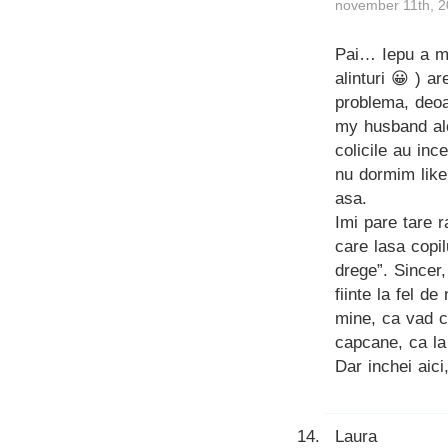
november 11th, 2
Pai… Iepu a me
alinturi 😀 ) a
problema, deoa
my husband al
colicile au inc
nu dormim like 
asa.
Imi pare tare r
care lasa copil
drege”. Sincer
fiinte la fel d
mine, ca vad c
capcane, ca l
Dar inchei aic
Laura