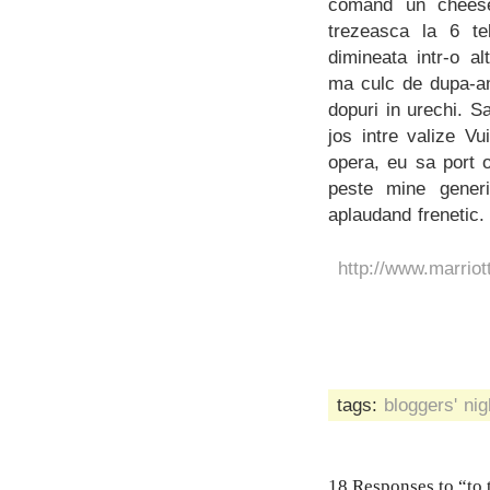
comand un cheese
trezeasca la 6 te
dimineata intr-o al
ma culc de dupa-am
dopuri in urechi. 
jos intre valize V
opera, eu sa port 
peste mine generi
aplaudand frenetic.
http://www.marriot
tags:
bloggers' nig
18 Responses to “to 