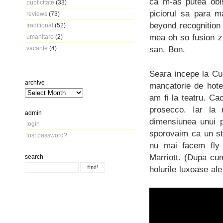
ca m-as putea obis
publicitate
(33)
piciorul sa para m
reviews
(73)
beyond recognition
traditional
(52)
mea oh so fusion z
umanitare
(2)
san. Bon.
vacante
(4)
Seara incepe la Cuc
archive
mancatorie de hote
am fi la teatru. Ca
prosecco. Iar la
admin
dimensiunea unui p
login
sporovaim ca un sto
lost password?
nu mai facem fly
Marriott. (Dupa cu
search
holurile luxoase ale