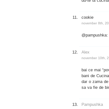
du-te la cucin
cookie
november 8th, 20
@pampushka: ca
Alex
november 10th, 2
bai ce mai “p
bani de Cucina
dar o zama de 
sa va fie de bin
Pampushka