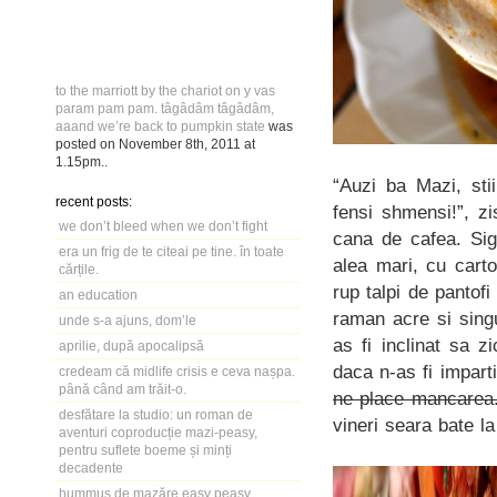
to the marriott by the chariot on y vas
param pam pam. tâgâdâm tâgâdâm,
aaand we’re back to pumpkin state
was
posted on
November 8th, 2011
at
1.15pm
..
“Auzi ba Mazi, sti
recent posts:
fensi shmensi!”, z
we don’t bleed when we don’t fight
cana de cafea. Sig
era un frig de te citeai pe tine. în toate
alea mari, cu carto
cărțile.
rup talpi de pantof
an education
raman acre si singu
unde s-a ajuns, dom’le
as fi inclinat sa z
aprilie, după apocalipsă
daca n-as fi imparti
credeam că midlife crisis e ceva nașpa.
până când am trăit-o.
ne place mancarea
desfătare la studio: un roman de
vineri seara bate l
aventuri coproducție mazi-peasy,
pentru suflete boeme și minți
decadente
hummus de mazăre easy peasy