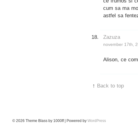
ce frumos si ce
cum sa ma mobi
astfel sa fente
Zazuza
november 17th, 2
Alison, ce com
↑
Back to top
© 2026
Theme Blass by 1000ff | Powered by
WordPress