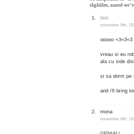
tâgâdâm, aaand we’r
boo
november 8th, 20
ooooo <3<3<3
vreau si eu ro
ala cu side di
si sa dorm pe 
and i'll bring l
mona
november 8th, 20
GENIAL!