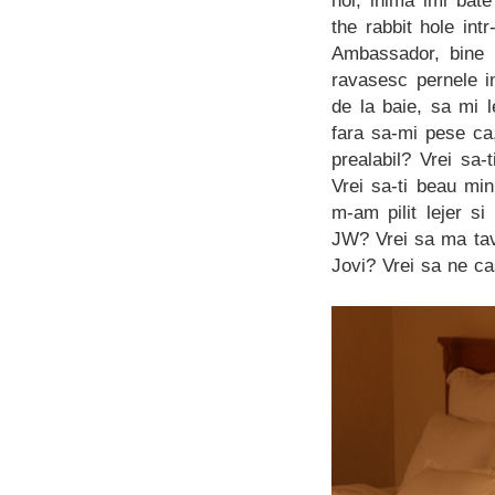
hol, inima imi bat
the rabbit hole int
Ambassador, bine t
ravasesc pernele i
de la baie, sa mi l
fara sa-mi pese ca,
prealabil? Vrei sa-
Vrei sa-ti beau min
m-am pilit lejer si
JW? Vrei sa ma tav
Jovi? Vrei sa ne c