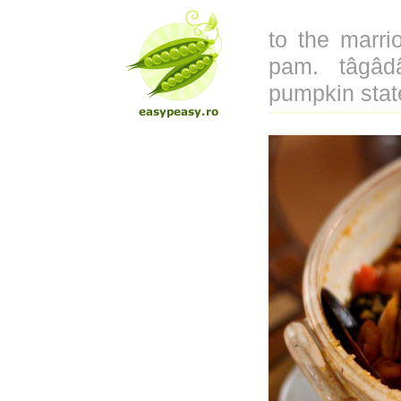
to the marri
pam. tâgâd
pumpkin stat