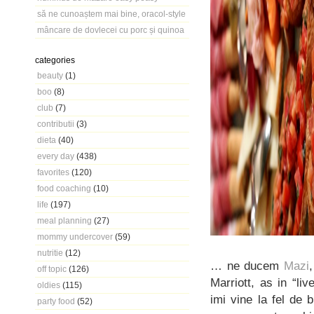
să ne cunoaștem mai bine, oracol-style
mâncare de dovlecei cu porc și quinoa
categories
beauty
(1)
boo
(8)
club
(7)
contributii
(3)
dieta
(40)
every day
(438)
favorites
(120)
food coaching
(10)
life
(197)
meal planning
(27)
mommy undercover
(59)
nutritie
(12)
… ne ducem
Mazi
off topic
(126)
Marriott, as in “li
oldies
(115)
imi vine la fel de
party food
(52)