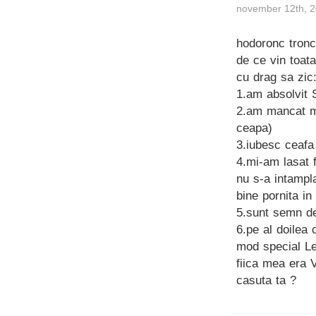
november 12th, 2
hodoronc tronc
de ce vin toata
cu drag sa zic
1.am absolvit 
2.am mancat mu
ceapa)
3.iubesc ceafa
4.mi-am lasat 
nu s-a intampla
bine pornita in
5.sunt semn d
6.pe al doilea 
mod special Lep
fiica mea era V
casuta ta ?