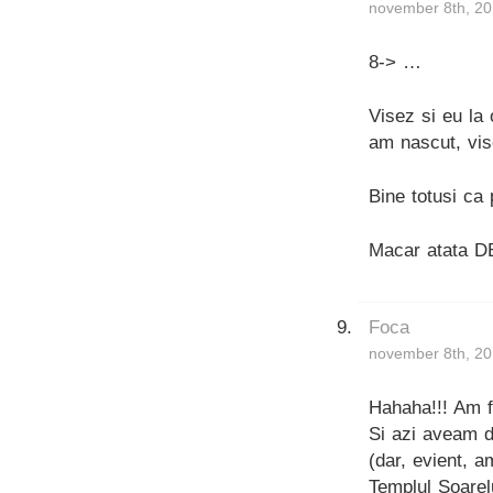
november 8th, 20
8-> …
Visez si eu la
am nascut, vis
Bine totusi ca 
Macar atata 
Foca
november 8th, 20
Hahaha!!! Am fo
Si azi aveam d
(dar, evient, 
Templul Soarelu