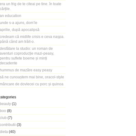
era un frig de te citeai pe tine. în toate
cărțile.
an education
unde s-a ajuns, dom’le
aprilie, după apocalipsă
credeam că midlife crisis e ceva nașpa.
până când am trăit-o.
desfătare la studio: un roman de
aventuri coproducție mazi-peasy,
pentru suflete boeme și minți
decadente
hummus de mazăre easy peasy
să ne cunoaștem mai bine, oracol-style
mâncare de dovlecei cu porc și quinoa
categories
beauty
(1)
boo
(8)
club
(7)
contributii
(3)
dieta
(40)