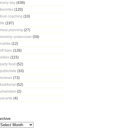
every day
(438)
favorites
(120)
food coaching
(10)
life
(197)
meal planning
(27)
mommy undercover
(59)
nutritie
(12)
off topic
(126)
oldies
(115)
party food
(52)
publicitate
(33)
reviews
(73)
traditional
(52)
umanitare
(2)
vacante
(4)
archive