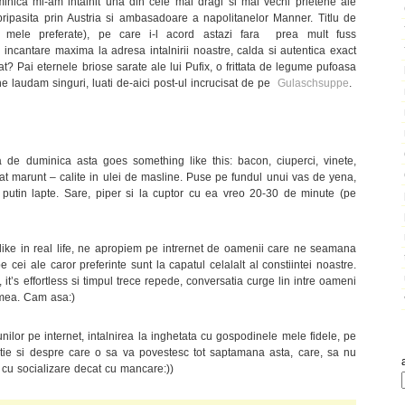
uminica mi-am intalnit una din cele mai dragi si mai vechi prietene ale
ripasita prin Austria si ambasadoare a napolitanelor Manner. Titlu de
 mele preferate), pe care i-l acord astazi fara prea mult fuss
 incantare maxima la adresa intalnirii noastre, calda si autentica exact
 Pai eternele briose sarate ale lui Pufix, o frittata de legume pufoasa
ne laudam singuri, luati de-aici post-ul incrucisat de pe
Gulaschsuppe
.
ta de duminica asta goes something like this: bacon, ciuperci, vinete,
aiat marunt – calite in ulei de masline. Puse pe fundul unui vas de yena,
 putin lapte. Sare, piper si la cuptor cu ea vreo 20-30 de minute (pe
ike in real life, ne apropiem pe intrernet de oamenii care ne seamana
e cei ale caror preferinte sunt la capatul celalalt al constiintei noastre.
t, it’s effortless si timpul trece repede, conversatia curge lin intre oameni
umea. Cam asa:)
lor pe internet, intalnirea la inghetata cu gospodinele mele fidele, pe
atie si despre care o sa va povestesc tot saptamana asta, care, sa nu
 cu socializare decat cu mancare:))