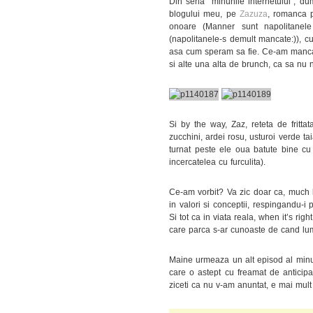
Din seria “minunile internetului”, d
blogului meu, pe
Zazuza
, romanca p
onoare (Manner sunt napolitanele
(napolitanele-s demult mancate:)), cu
asa cum speram sa fie. Ce-am mancat?
si alte una alta de brunch, ca sa nu 
Si by the way, Zaz, reteta de fritta
zucchini, ardei rosu, usturoi verde t
turnat peste ele oua batute bine cu
incercatelea cu furculita).
Ce-am vorbit? Va zic doar ca, much l
in valori si conceptii, respingandu-i p
Si tot ca in viata reala, when it’s righ
care parca s-ar cunoaste de cand l
Maine urmeaza un alt episod al minuni
care o astept cu freamat de anticip
ziceti ca nu v-am anuntat, e mai mult