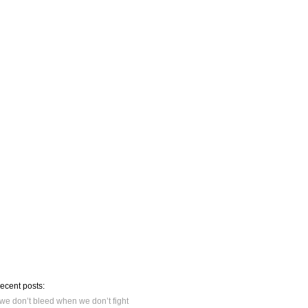
recent posts:
we don’t bleed when we don’t fight