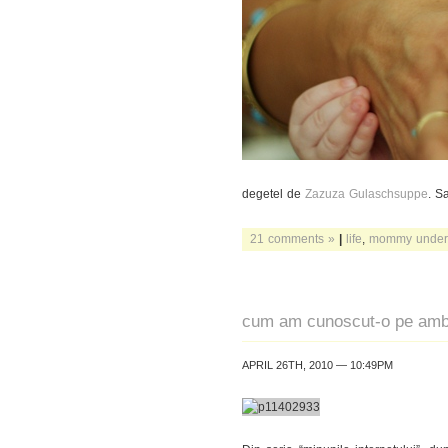
degetel de
Zazuza Gulaschsuppe
. S
21 comments »
|
life
,
mommy under
cum am cunoscut-o pe amb
APRIL 26TH, 2010 — 10:49PM