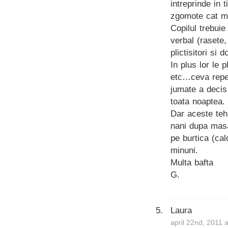
intreprinde in 
zgomote cat ma
Copilul trebuie
verbal (rasete,
plictisitori si 
In plus lor le 
etc…ceva repet
jumate a decis
toata noaptea.
Dar aceste teh
nani dupa masa.
pe burtica (cal
minuni.
Multa bafta
G.
Laura
april 22nd, 2011 