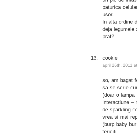
paturica celul
usor.
In alta ordine 
deja legumele s
praf?
cookie
april 26th, 2011 
so, am bagat f
sa se scrie cu
(doar o lampa 
interactiune – 
de sparkling c
vrea si mai re
(burp baby bur
fericiti…