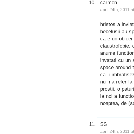
carmen
april 24th, 2011 
hristos a invia
bebelusii au sp
ca e un obicei
claustrofobie, 
anume function
invatati cu un 
space around th
ca ii imbratise
nu ma refer la 
prostii, o patu
la noi a functi
noaptea, de (sa
SS
april 24th, 2011 