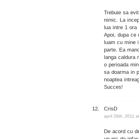
Trebuie sa evit
nimic. La ince
lua intre 1 ora 
Apoi, dupa ce 
luam cu mine i
parte. Ea manca
langa caldura 
o perioada minu
sa doarma in p
noaptea intrea
Succes!
CrisD
april 26th, 2011 
De acord cu des
un pic de infas