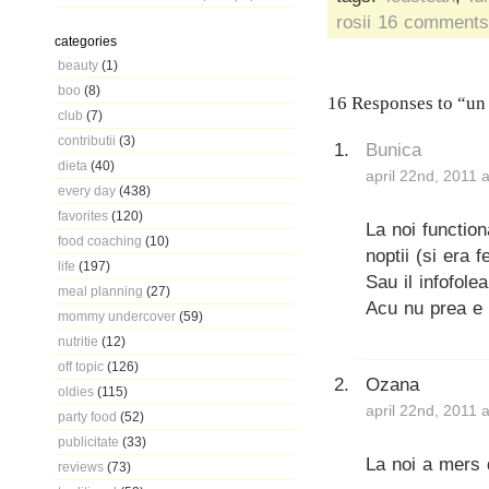
rosii
16 comments
categories
beauty
(1)
boo
(8)
16 Responses to “un 
club
(7)
contributii
(3)
Bunica
dieta
(40)
april 22nd, 2011 
every day
(438)
favorites
(120)
La noi functio
food coaching
(10)
noptii (si era f
life
(197)
Sau il infofole
meal planning
(27)
Acu nu prea e 
mommy undercover
(59)
nutritie
(12)
off topic
(126)
Ozana
oldies
(115)
april 22nd, 2011 
party food
(52)
publicitate
(33)
La noi a mers 
reviews
(73)