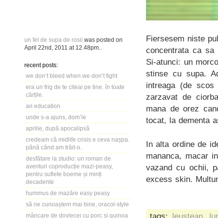
Fiersesem niste pu
un fel de supa de rosii
was posted on
April 22nd, 2011
at
12.48pm
..
concentrata ca sa 
Si-atunci: un morco
recent posts:
stinse cu supa. Ad
we don’t bleed when we don’t fight
intreaga (de scos 
era un frig de te citeai pe tine. în toate
cărțile.
zarzavat de ciorb
an education
mana de orez cand 
unde s-a ajuns, dom’le
tocat, la dementa 
aprilie, după apocalipsă
credeam că midlife crisis e ceva nașpa.
In alta ordine de i
până când am trăit-o.
mananca, macar in 
desfătare la studio: un roman de
vazand cu ochii, 
aventuri coproducție mazi-peasy,
pentru suflete boeme și minți
excess skin. Multu
decadente
hummus de mazăre easy peasy
să ne cunoaștem mai bine, oracol-style
tags:
leustean
,
lu
mâncare de dovlecei cu porc și quinoa