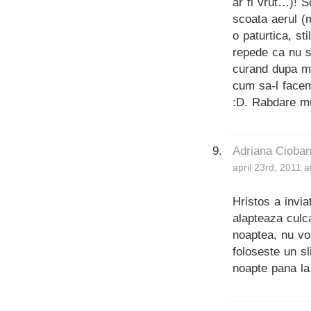
ar fi vrut…)! 
scoata aerul (m
o paturtica, st
repede ca nu s
curand dupa m
cum sa-l facem
:D. Rabdare mul
Adriana Cioba
april 23rd, 2011 
Hristos a invi
alapteaza culc
noaptea, nu vo
foloseste un sl
noapte pana la