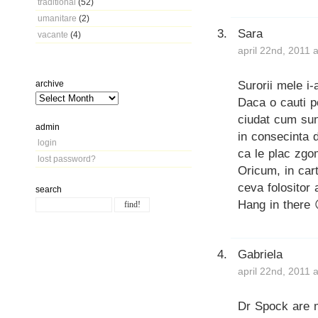
traditional
(52)
umanitare
(2)
Sara
vacante
(4)
april 22nd, 2011 
Surorii mele i-
archive
Daca o cauti p
ciudat cum sun
admin
in consecinta 
login
ca le plac zgo
lost password?
Oricum, in cart
ceva folositor 
search
Hang in there 
Gabriela
april 22nd, 2011 
Dr Spock are m