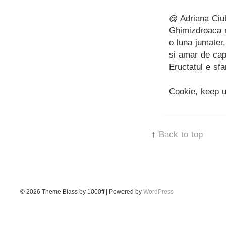
@ Adriana Ciub
Ghimizdroaca n
o luna jumater
si amar de cap
Eructatul e sf
Cookie, keep u
↑
Back to top
© 2026
Theme Blass by 1000ff | Powered by
WordPress