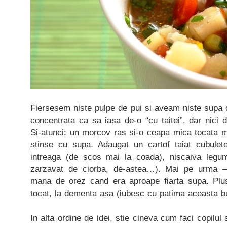
Fiersesem niste pulpe de pui si aveam niste supa 
concentrata ca sa iasa de-o “cu taitei”, dar nici
Si-atunci: un morcov ras si-o ceapa mica tocata mar
stinse cu supa. Adaugat un cartof taiat cubulet
intreaga (de scos mai la coada), niscaiva legum
zarzavat de ciorba, de-astea…). Mai pe urma –
mana de orez cand era aproape fiarta supa. Plus
tocat, la dementa asa (iubesc cu patima aceasta 
In alta ordine de idei, stie cineva cum faci copilu