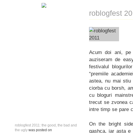
roblogfest 20
Acum doi ani, pe c
auziseram de easy
festivalul bloguri
“premiile academie
astea, nu mai stiu
ciorba cu borsh, am
cu bloguri mainstr
trecut se zvonea ca
intre timp se pare c
On the bright sid
roblogfest 2011: the good, the bad and
the ugly
was posted on
gashca, iar asta e 