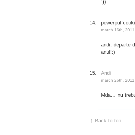
:))
powerpuffcook
march 16th, 2011
andi, departe d
anul!;)
Andi
march 26th, 2011
Mda… nu trebu
↑
Back to top