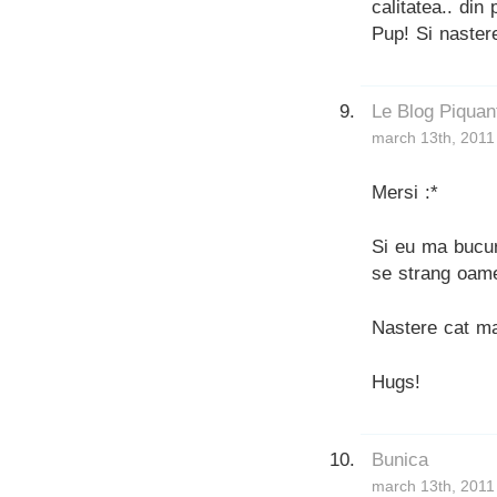
calitatea.. din 
Pup! Si naster
Le Blog Piquan
march 13th, 2011
Mersi :*
Si eu ma bucur
se strang oame
Nastere cat ma
Hugs!
Bunica
march 13th, 2011