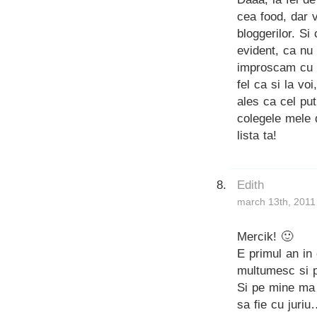
cea food, dar v
bloggerilor. Si
evident, ca nu
improscam cu n
fel ca si la vo
ales ca cel pu
colegele mele d
lista ta!
Edith
march 13th, 2011
Mercik! 🙂
E primul an in 
multumesc si p
Si pe mine ma 
sa fie cu juriu