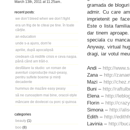
March 13th, 2011
at
11.25am
..
gramada de bloguri 
admir. Cu care am
recent posts:
imprietenit pe fac
we don’t bleed when we don’t fight
Este o lista familia
era un frig de te citeai pe tine. în toate
cărțile.
dar tinem aproape.
an education
speciala cu mancar
unde s-a ajuns, dom’le
Anyway, virtual hug
aprilie, după apocalipsă
dragi, iar votul me
credeam că midlife crisis e ceva nașpa.
până când am trăit-o.
Andi –
http://www.s
desfătare la studio: un roman de
aventuri coproducție mazi-peasy,
Zana –
http://zana
pentru suflete boeme și minți
Mazi –
http://chez.
decadente
Buni –
http://raftul
hummus de mazăre easy peasy
Elena –
http://lebl
să ne cunoaștem mai bine, oracol-style
mâncare de dovlecei cu porc și quinoa
Florin –
http://cra
Simona –
http://al
categories
Edith –
http://edith
beauty
(1)
Lavinia –
http://bu
boo
(8)