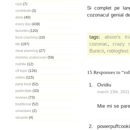
club
(7)
Si complet pe lan
contributii
(3)
cozonacul genial d
dieta
(40)
every day
(438)
favorites
(120)
tags:
alison's tri
food coaching
(10)
cozonac
,
crazy 
life
(197)
Bunicii
,
roblogfest
meal planning
(27)
mommy undercover
(59)
nutritie
(12)
off topic
(126)
15 Responses to “rob
oldies
(115)
Ovidiu
party food
(52)
publicitate
(33)
march 13th, 2011
reviews
(73)
traditional
(52)
Mie mi se pare
umanitare
(2)
vacante
(4)
powerpuffcook