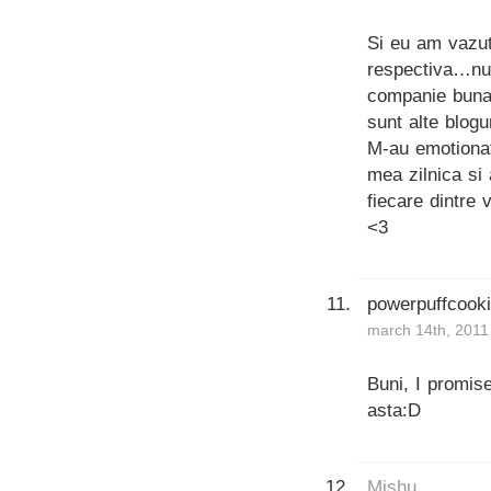
Si eu am vazut 
respectiva…nu 
companie buna
sunt alte blog
M-au emotionat
mea zilnica si
fiecare dintre v
<3
powerpuffcook
march 14th, 2011
Buni, I promise
asta:D
Mishu