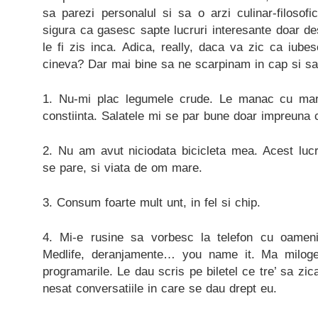
sa parezi personalul si sa o arzi culinar-filosofi
sigura ca gasesc sapte lucruri interesante doar d
le fi zis inca. Adica, really, daca va zic ca iub
cineva? Dar mai bine sa ne scarpinam in cap si s
1. Nu-mi plac legumele crude. Le manac cu mar
constiinta. Salatele mi se par bune doar impreuna 
2. Nu am avut niciodata bicicleta mea. Acest lucr
se pare, si viata de om mare.
3. Consum foarte mult unt, in fel si chip.
4. Mi-e rusine sa vorbesc la telefon cu oameni 
Medlife, deranjamente… you name it. Ma miloge
programarile. Le dau scris pe biletel ce tre’ sa zi
nesat conversatiile in care se dau drept eu.