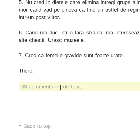
5. Nu cred in dietele care elimina intregi grupe a
mor cand vad pe cineva ca tine un astfel de regi
intr-un post viitor.
6. Cand ma duc intr-o tara straina, ma interese
alte chestii. Urasc muzeele.
7. Cred ca femeile gravide sunt foarte urate.
There.
33 comments »
|
off topic
↑
Back to top