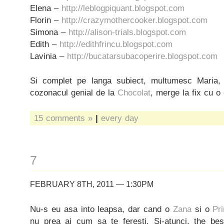
Elena –
http://leblogpiquant.blogspot.com
Florin –
http://crazymothercooker.blogspot.com
Simona –
http://alison-trials.blogspot.com
Edith –
http://edithfrincu.blogspot.com
Lavinia –
http://bucatarsubacoperire.blogspot.com
Si complet pe langa subiect, multumesc Maria,
cozonacul genial de la
Chocolat
, merge la fix cu o
15 comments »
|
every day
7
FEBRUARY 8TH, 2011 — 1:30PM
Nu-s eu asa into leapsa, dar cand o
Zana
si o
Pr
nu prea ai cum sa te feresti. Si-atunci, the be