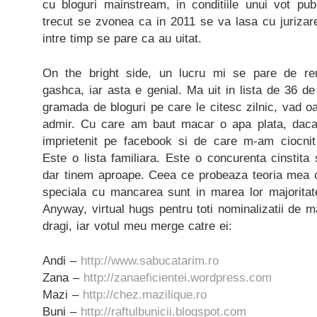
cu bloguri mainstream, in conditiile unui vot pub
trecut se zvonea ca in 2011 se va lasa cu jurizare 
intre timp se pare ca au uitat.
On the bright side, un lucru mi se pare de rem
gashca, iar asta e genial. Ma uit in lista de 36 de
gramada de bloguri pe care le citesc zilnic, vad oa
admir. Cu care am baut macar o apa plata, dac
imprietenit pe facebook si de care m-am ciocnit
Este o lista familiara. Este o concurenta cinstita si
dar tinem aproape. Ceea ce probeaza teoria mea c
speciala cu mancarea sunt in marea lor majoritate
Anyway, virtual hugs pentru toti nominalizatii de m
dragi, iar votul meu merge catre ei:
Andi –
http://www.sabucatarim.ro
Zana –
http://zanaeficientei.wordpress.com
Mazi –
http://chez.mazilique.ro
Buni –
http://raftulbunicii.blogspot.com