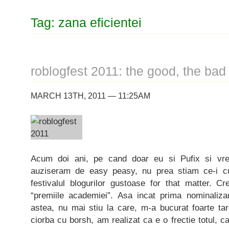
Tag: zana eficientei
roblogfest 2011: the good, the bad
MARCH 13TH, 2011 — 11:25AM
Acum doi ani, pe cand doar eu si Pufix si vreo 
auziseram de easy peasy, nu prea stiam ce-i cu
festivalul blogurilor gustoase for that matter. 
“premiile academiei”. Asa incat prima nominaliza
astea, nu mai stiu la care, m-a bucurat foarte ta
ciorba cu borsh, am realizat ca e o frectie totul, 