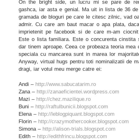
On the bright side, un lucru mi se pare de rem
gashca, iar asta e genial. Ma uit in lista de 36 de
gramada de bloguri pe care le citesc zilnic, vad oa
admir. Cu care am baut macar o apa plata, dac
imprietenit pe facebook si de care m-am ciocnit
Este o lista familiara. Este o concurenta cinstita si
dar tinem aproape. Ceea ce probeaza teoria mea c
speciala cu mancarea sunt in marea lor majoritate
Anyway, virtual hugs pentru toti nominalizatii de m
dragi, iar votul meu merge catre ei:
Andi –
http://www.sabucatarim.ro
Zana –
http://zanaeficientei.wordpress.com
Mazi –
http://chez.mazilique.ro
Buni –
http://raftulbunicii.blogspot.com
Elena –
http://leblogpiquant.blogspot.com
Florin –
http://crazymothercooker.blogspot.com
Simona –
http://alison-trials.blogspot.com
Edith –
http://edithfrincu.blogspot.com