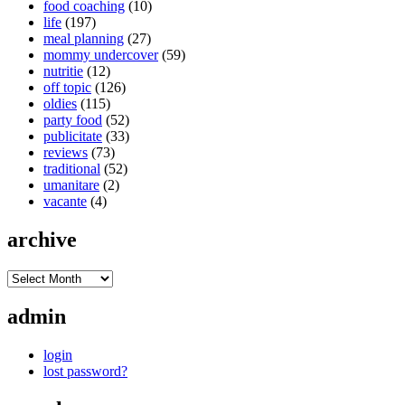
food coaching
(10)
life
(197)
meal planning
(27)
mommy undercover
(59)
nutritie
(12)
off topic
(126)
oldies
(115)
party food
(52)
publicitate
(33)
reviews
(73)
traditional
(52)
umanitare
(2)
vacante
(4)
archive
admin
login
lost password?