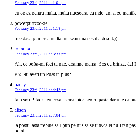
February 23rd, 2011 at 1:01 pm
eu optez pentru multa, multa nucsoara, ca mde, am si eu maniil
powerpuffcookie
February 23rd, 2011 at 1:18 pm
mie daca pun prea multa imi seamana sosul a desert:))
ionouka
February 23rd, 2011 at 3:35 pm
Ah, ce pofta-mi faci tu mie, doamna mama! Sos cu brinza, da! Pu
PS: Nu aveti un Puss in plus?
pansy
February 23rd, 2011 at 4:42 pm
fain sosul! fac si eu ceva asemanator pentru paste,dar uite ca n
alison
February 23rd, 2011 at 7:04 pm
la postul asta trebuie sa-l pun pe hus sa se uite,ca el nu-i fan pas
potoli…