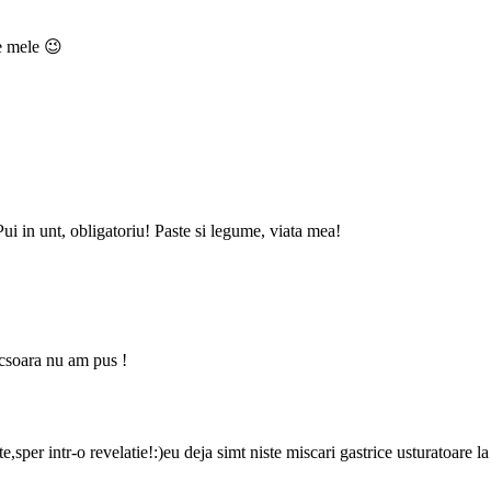
e mele 😉
i in unt, obligatoriu! Paste si legume, viata mea!
ucsoara nu am pus !
te,sper intr-o revelatie!:)eu deja simt niste miscari gastrice usturatoare l