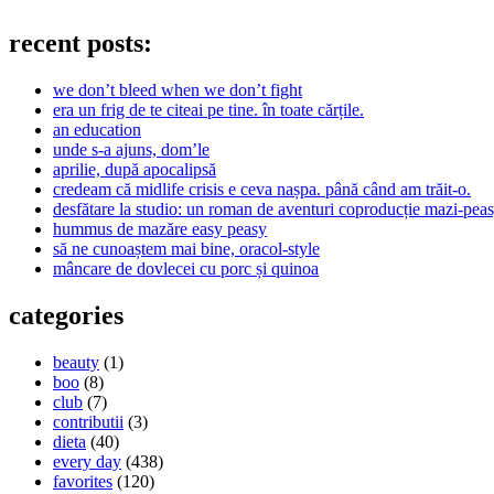
recent posts:
we don’t bleed when we don’t fight
era un frig de te citeai pe tine. în toate cărțile.
an education
unde s-a ajuns, dom’le
aprilie, după apocalipsă
credeam că midlife crisis e ceva nașpa. până când am trăit-o.
desfătare la studio: un roman de aventuri coproducție mazi-peas
hummus de mazăre easy peasy
să ne cunoaștem mai bine, oracol-style
mâncare de dovlecei cu porc și quinoa
categories
beauty
(1)
boo
(8)
club
(7)
contributii
(3)
dieta
(40)
every day
(438)
favorites
(120)