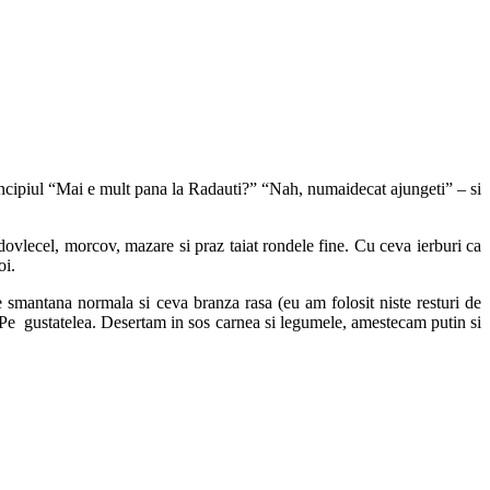
incipiul “Mai e mult pana la Radauti?” “Nah, numaidecat ajungeti” – si
 dovlecel, morcov, mazare si praz taiat rondele fine. Cu ceva ierburi ca
oi.
 smantana normala si ceva branza rasa (eu am folosit niste resturi de
. Pe gustatelea. Desertam in sos carnea si legumele, amestecam putin si