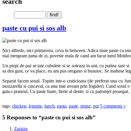
search
paste cu pui si sos alb
Nici alfredo, nici primavera, ceva in between. Adica niste paste cu n
mai mergeam juma de zi, poveste reala de cand am facut turul Moldove
Un piept de pui se taie cubulete si se soteaza in unt, cu putina sare s
sa dea gust, ce va place, eu am pus oregano si busuioc. Se inabuse leg
Separat facem sosul. Topim intr-o craticioara (de preferat una cu fu
mozzarella si cascaval, ca asta mai aveam prin frigider). Cand sosul e
gata-i pranzul. Cu paste bune, fierte al dente, si cu patrunjel proaspat.
tags:
chicken
,
legume
,
lunch
,
pasta
,
paste
,
pranz
,
pui
5 comments »
5 Responses to “paste cu pui si sos alb”
Zazuza