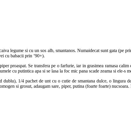
iscaiva legume si cu un sos alb, smantanos. Numaidecat sunt gata (pe pr
i cu babacii prin ’90+).
i piper proaspat. Se transfera pe o farfurie, iar in grasimea ramasa calim
umele cu putintica apa si se lasa la foc mic pana scade zeama si ele-s m
nd dublu), 1/4 pachet de unt cu o cutie de smantana dulce, o lingura de
 omogen si grosut, adaugam sare, piper, putina (foarte foarte) nucsoara