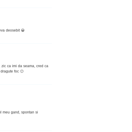
ceva deosebit 😀
 zic ca imi da seama, cred ca
 dragute foc 🙂
ul meu gand, spontan si