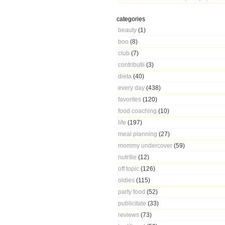
categories
beauty
(1)
boo
(8)
club
(7)
contributii
(3)
dieta
(40)
every day
(438)
favorites
(120)
food coaching
(10)
life
(197)
meal planning
(27)
mommy undercover
(59)
nutritie
(12)
off topic
(126)
oldies
(115)
party food
(52)
publicitate
(33)
reviews
(73)