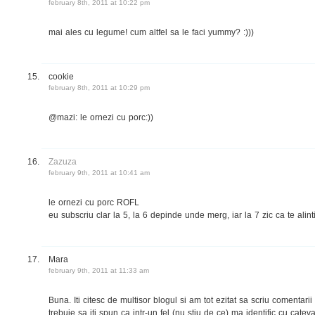
february 8th, 2011 at 10:22 pm
mai ales cu legume! cum altfel sa le faci yummy? :)))
cookie
february 8th, 2011 at 10:29 pm
@mazi: le ornezi cu porc:))
Zazuza
february 9th, 2011 at 10:41 am
le ornezi cu porc ROFL
eu subscriu clar la 5, la 6 depinde unde merg, iar la 7 zic ca te alinti
Mara
february 9th, 2011 at 11:33 am
Buna. Iti citesc de multisor blogul si am tot ezitat sa scriu comentar
trebuie sa iti spun ca intr-un fel (nu stiu de ce) ma identific cu cateva