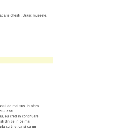
t alte chestii. Urasc muzeele.
ostul de mai sus. in afara
nu-i asa!
tiu, eu cred in continuare
sti din ce in ce mai
ta cu tine, ca si cu un