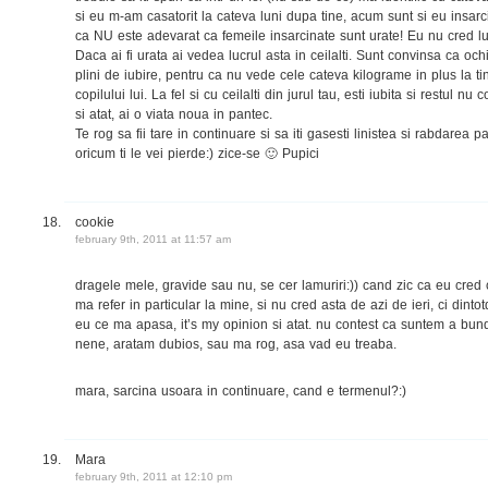
si eu m-am casatorit la cateva luni dupa tine, acum sunt si eu insarc
ca NU este adevarat ca femeile insarcinate sunt urate! Eu nu cred lu
Daca ai fi urata ai vedea lucrul asta in ceilalti. Sunt convinsa ca ochi
plini de iubire, pentru ca nu vede cele cateva kilograme in plus la t
copilului lui. La fel si cu ceilalti din jurul tau, esti iubita si restul n
si atat, ai o viata noua in pantec.
Te rog sa fii tare in continuare si sa iti gasesti linistea si rabdare
oricum ti le vei pierde:) zice-se 🙂 Pupici
cookie
february 9th, 2011 at 11:57 am
dragele mele, gravide sau nu, se cer lamuriri:)) cand zic ca eu cred 
ma refer in particular la mine, si nu cred asta de azi de ieri, ci dint
eu ce ma apasa, it’s my opinion si atat. nu contest ca suntem a bund
nene, aratam dubios, sau ma rog, asa vad eu treaba.
mara, sarcina usoara in continuare, cand e termenul?:)
Mara
february 9th, 2011 at 12:10 pm