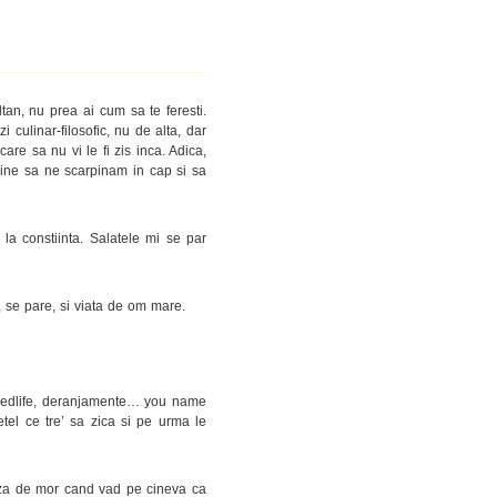
tan, nu prea ai cum sa te feresti.
 culinar-filosofic, nu de alta, dar
are sa nu vi le fi zis inca. Adica,
ine sa ne scarpinam in cap si sa
a constiinta. Salatele mi se par
, se pare, si viata de om mare.
, Medlife, deranjamente… you name
tel ce tre’ sa zica si pe urma le
eaza de mor cand vad pe cineva ca