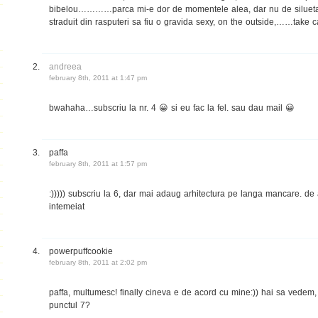
bibelou…………parca mi-e dor de momentele alea, dar nu de silu
straduit din rasputeri sa fiu o gravida sexy, on the outside,……take c
andreea
february 8th, 2011 at 1:47 pm
bwahaha…subscriu la nr. 4 😀 si eu fac la fel. sau dau mail 😀
paffa
february 8th, 2011 at 1:57 pm
:))))) subscriu la 6, dar mai adaug arhitectura pe langa mancare. d
intemeiat
powerpuffcookie
february 8th, 2011 at 2:02 pm
paffa, multumesc! finally cineva e de acord cu mine:)) hai sa vedem,
punctul 7?