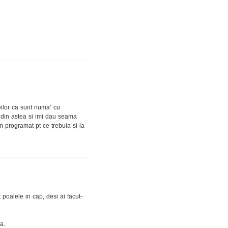
ilor ca sunt numa’ cu
i din astea si imi dau seama
 programat pt ce trebuia si la
t poalele in cap, desi ai facut-
a.