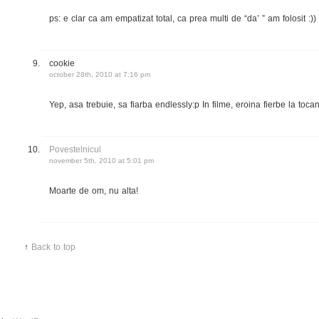
ps: e clar ca am empatizat total, ca prea multi de “da’ ” am folosit :))
cookie
october 28th, 2010 at 7:16 pm
Yep, asa trebuie, sa fiarba endlessly:p In filme, eroina fierbe la toc
Povestelnicul
november 5th, 2010 at 5:01 pm
Moarte de om, nu alta!
↑
Back to top