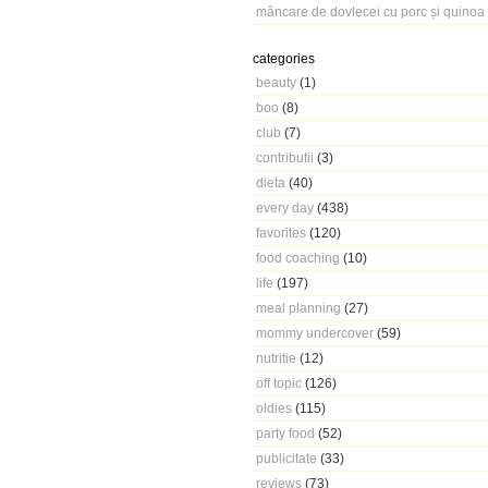
mâncare de dovlecei cu porc și quinoa
categories
beauty
(1)
boo
(8)
club
(7)
contributii
(3)
dieta
(40)
every day
(438)
favorites
(120)
food coaching
(10)
life
(197)
meal planning
(27)
mommy undercover
(59)
nutritie
(12)
off topic
(126)
oldies
(115)
party food
(52)
publicitate
(33)
reviews
(73)