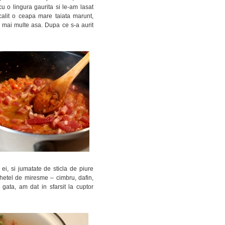
cu o lingura gaurita si le-am lasat
calit o ceapa mare taiata marunt,
, mai multe asa. Dupa ce s-a aurit
 ei, si jumatate de sticla de piure
hetel de miresme – cimbru, dafin,
gata, am dat in sfarsit la cuptor