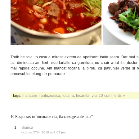
Truth be told: in casa a mirosit extrem de apetisant toata seara. Dar mai 
azi dimineata am fiert niste farfalle ca garnitura, nu chair what the doctor
mai rapida optiune. Am mancat tocana la birou, cu patrunjel verde si 
procesul indelung de preparare.
tags:
mancare frantuzeasca
,
tocana
,
tocanita
,
vita
10 comments »
10 Responses to “tocana de vita, fiarta exagerat de mult”
Bianca
october 27th, 2010 at 2:03 pm