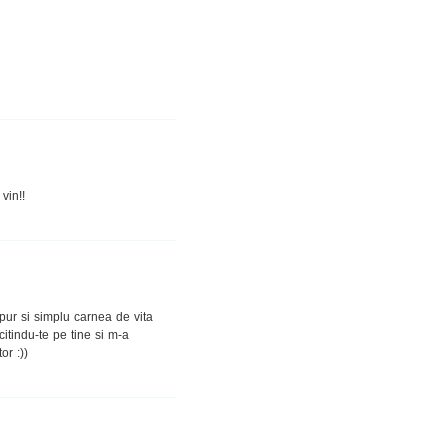
vin!!
 pur si simplu carnea de vita
citindu-te pe tine si m-a
or :))