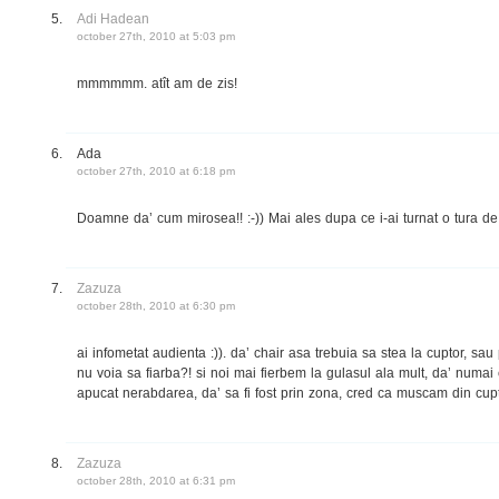
Adi Hadean
october 27th, 2010 at 5:03 pm
mmmmmm. atît am de zis!
Ada
october 27th, 2010 at 6:18 pm
Doamne da’ cum mirosea!! :-)) Mai ales dupa ce i-ai turnat o tura de 
Zazuza
october 28th, 2010 at 6:30 pm
ai infometat audienta :)). da’ chair asa trebuia sa stea la cuptor, sau
nu voia sa fiarba?! si noi mai fierbem la gulasul ala mult, da’ numai 
apucat nerabdarea, da’ sa fi fost prin zona, cred ca muscam din cupt
Zazuza
october 28th, 2010 at 6:31 pm