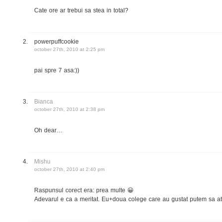
Cate ore ar trebui sa stea in total?
powerpuffcookie
october 27th, 2010 at 2:25 pm
pai spre 7 asa:))
Bianca
october 27th, 2010 at 2:38 pm
Oh dear…
Mishu
october 27th, 2010 at 2:40 pm
Raspunsul corect era: prea multe 😀
Adevarul e ca a meritat. Eu+doua colege care au gustat putem sa ate