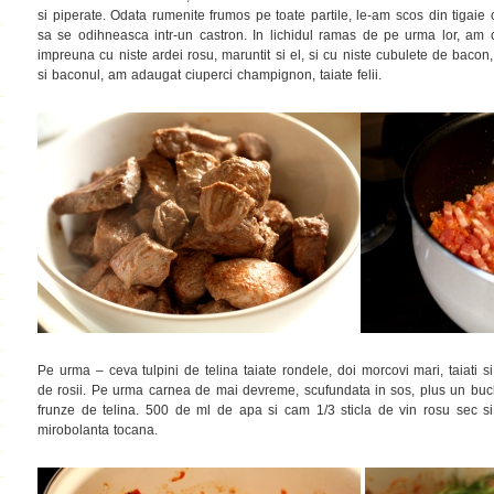
si piperate. Odata rumenite frumos pe toate partile, le-am scos din tigaie 
sa se odihneasca intr-un castron. In lichidul ramas de pe urma lor, am 
impreuna cu niste ardei rosu, maruntit si el, si cu niste cubulete de bacon
si baconul, am adaugat ciuperci champignon, taiate felii.
Pe urma – ceva tulpini de telina taiate rondele, doi morcovi mari, taiati si
de rosii. Pe urma carnea de mai devreme, scufundata in sos, plus un buc
frunze de telina. 500 de ml de apa si cam 1/3 sticla de vin rosu sec si 
mirobolanta tocana.