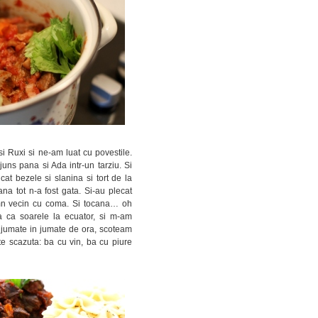
si Ruxi si ne-am luat cu povestile.
ajuns pana si Ada intr-un tarziu. Si
cat bezele si slanina si tort de la
ana tot n-a fost gata. Si-au plecat
omn vecin cu coma. Si tocana… oh
a ca soarele la ecuator, si m-am
n jumate in jumate de ora, scoteam
rte scazuta: ba cu vin, ba cu piure