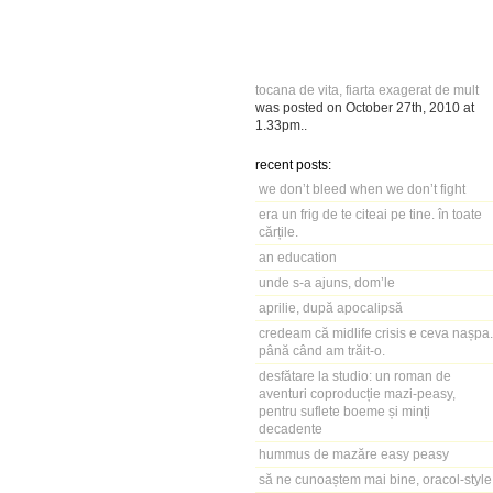
tocana de vita, fiarta exagerat de mult
was posted on
October 27th, 2010
at
1.33pm
..
recent posts:
we don’t bleed when we don’t fight
era un frig de te citeai pe tine. în toate
cărțile.
an education
unde s-a ajuns, dom’le
aprilie, după apocalipsă
credeam că midlife crisis e ceva nașpa.
până când am trăit-o.
desfătare la studio: un roman de
aventuri coproducție mazi-peasy,
pentru suflete boeme și minți
decadente
hummus de mazăre easy peasy
să ne cunoaștem mai bine, oracol-style