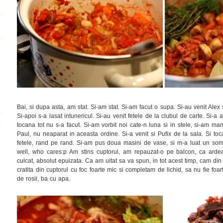
Bai, si dupa asta, am stat. Si-am stat. Si-am facut o supa. Si-au venit Alex 
Si-apoi s-a lasat intunericul. Si-au venit fetele de la clubul de carte. Si-a 
tocana tot nu s-a facut. Si-am vorbit noi cate-n luna si in stele, si-am man
Paul, nu neaparat in aceasta ordine. Si-a venit si Pufix de la sala. Si toc
fetele, rand pe rand. Si-am pus doua masini de vase, si m-a luat un s
well, who cares:p Am stins cuptorul, am repauzat-o pe balcon, ca arde
culcat, absolut epuizata. Ca am uitat sa va spun, in tot acest timp, cam di
cratita din cuptorul cu foc foarte mic si completam de lichid, sa nu fie foa
de rosii, ba cu apa.