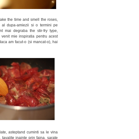
ake the time and smell the roses,
al dupa-amiezii si o termini pe
t mai degraba the stir-fry type,
venit mie inspiratia pentru acest
 daca am facut-o (si mancat-o), hai
ate, asteptand cuminti sa le vina
tavalite inainte prin faina, sarate