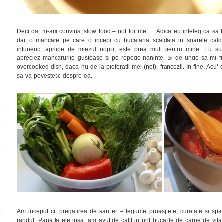
Deci da, m-am convins, slow food – not for me… Adica eu inteleg ca sa t
dar o mancare pe care o incepi cu bucataria scaldata in soarele cald 
intuneric, aprope de miezul noptii, este prea mult pentru mine. Eu sun
apreciez mancarurile gustoase si pe repede-naninte. Si de unde sa-mi fi 
overcooked dish, daca nu de la preferatii mei (not), francezii. In fine. Acu’
sa va povestesc despre ea.
Am inceput cu pregatirea de santier – legume proaspete, curatate si spal
randul. Pana la ele insa, am avut de calit in unt bucatile de carne de vita, 