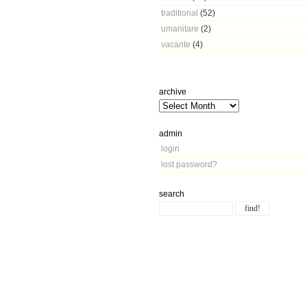
traditional
(52)
umanitare
(2)
vacante
(4)
archive
admin
login
lost password?
search