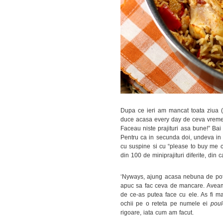
Dupa ce ieri am mancat toata ziua (d
duce acasa every day de ceva vreme: 
Faceau niste prajituri asa bune!” Bai
Pentru ca in secunda doi, undeva in 
cu suspine si cu “please to buy me c
din 100 de miniprajituri diferite, di
‘Nyways, ajung acasa nebuna de pofta 
apuc sa fac ceva de mancare. Aveam n
de ce-as putea face cu ele. As fi ma
ochii pe o reteta pe numele ei
poul
rigoare, iata cum am facut.