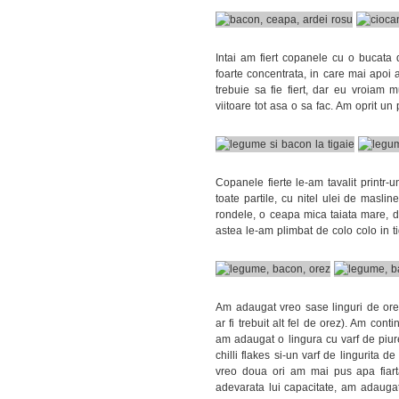
Intai am fiert copanele cu o bucata d
foarte concentrata, in care mai apoi a
trebuie sa fie fiert, dar eu vroiam m
viitoare tot asa o sa fac. Am oprit un
Copanele fierte le-am tavalit printr-
toate partile, cu nitel ulei de masl
rondele, o ceapa mica taiata mare, do
astea le-am plimbat de colo colo in t
Am adaugat vreo sase linguri de orez
ar fi trebuit alt fel de orez). Am co
am adaugat o lingura cu varf de piur
chilli flakes si-un varf de lingurita 
vreo doua ori am mai pus apa fiarta
adevarata lui capacitate, am adaugat