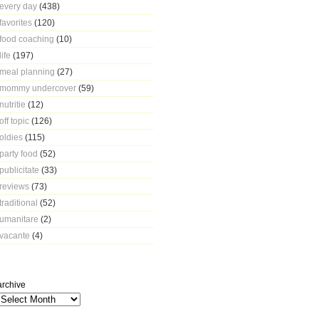
every day
(438)
favorites
(120)
food coaching
(10)
life
(197)
meal planning
(27)
mommy undercover
(59)
nutritie
(12)
off topic
(126)
oldies
(115)
party food
(52)
publicitate
(33)
reviews
(73)
traditional
(52)
umanitare
(2)
vacante
(4)
archive