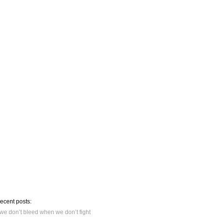
recent posts:
we don’t bleed when we don’t fight