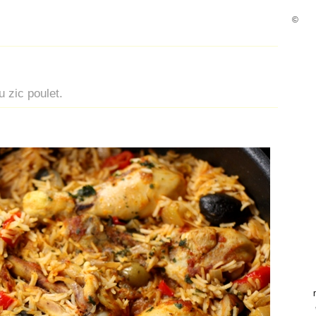
©
 zic poulet.