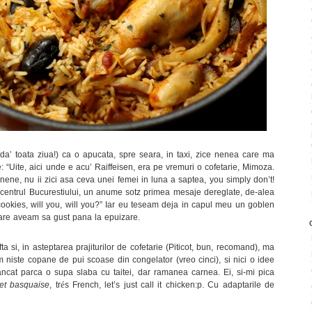
a’ toata ziua!) ca o apucata, spre seara, in taxi, zice nenea care ma
“Uite, aici unde e acu’ Raiffeisen, era pe vremuri o cofetarie, Mimoza.
 nene, nu ii zici asa ceva unei femei in luna a saptea, you simply don’t!
centrul Bucurestiului, un anume sotz primea mesaje dereglate, de-alea
ookies, will you, will you?” Iar eu teseam deja in capul meu un goblen
n care aveam sa gust pana la epuizare.
si, in asteptarea prajiturilor de cofetarie (Piticot, bun, recomand), ma
iste copane de pui scoase din congelator (vreo cinci), si nici o idee
ncat parca o supa slaba cu taitei, dar ramanea carnea. Ei, si-mi pica
é
et basquaise
, tr
s French, let’s just call it chicken:p. Cu adaptarile de