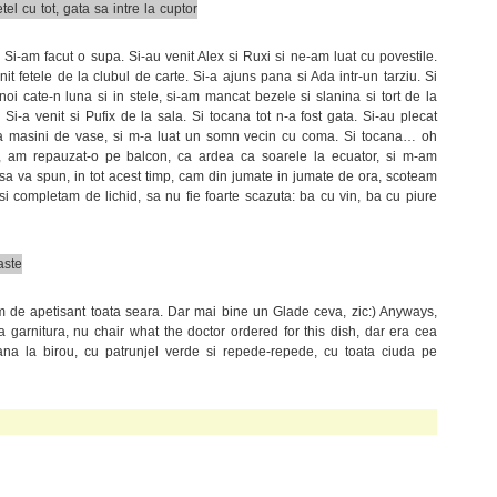
. Si-am facut o supa. Si-au venit Alex si Ruxi si ne-am luat cu povestile.
nit fetele de la clubul de carte. Si-a ajuns pana si Ada intr-un tarziu. Si
noi cate-n luna si in stele, si-am mancat bezele si slanina si tort de la
Si-a venit si Pufix de la sala. Si tocana tot n-a fost gata. Si-au plecat
ua masini de vase, si m-a luat un somn vecin cu coma. Si tocana… oh
l, am repauzat-o pe balcon, ca ardea ca soarele la ecuator, si m-am
 sa va spun, in tot acest timp, cam din jumate in jumate de ora, scoteam
 si completam de lichid, sa nu fie foarte scazuta: ba cu vin, ba cu piure
em de apetisant toata seara. Dar mai bine un Glade ceva, zic:) Anyways,
ca garnitura, nu chair what the doctor ordered for this dish, dar era cea
na la birou, cu patrunjel verde si repede-repede, cu toata ciuda pe