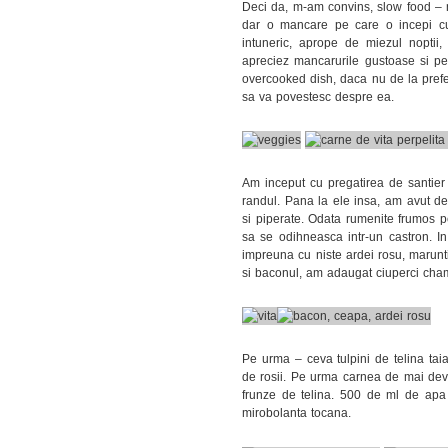
Deci da, m-am convins, slow food – 
dar o mancare pe care o incepi cu 
intuneric, aprope de miezul noptii,
apreciez mancarurile gustoase si pe 
overcooked dish, daca nu de la prefera
sa va povestesc despre ea.
Am inceput cu pregatirea de santier 
randul. Pana la ele insa, am avut de c
si piperate. Odata rumenite frumos pe
sa se odihneasca intr-un castron. I
impreuna cu niste ardei rosu, marunti
si baconul, am adaugat ciuperci champ
Pe urma – ceva tulpini de telina taiat
de rosii. Pe urma carnea de mai dev
frunze de telina. 500 de ml de apa s
mirobolanta tocana.