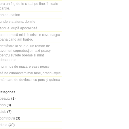
era un frig de te citeai pe tine. în toate
cărțile.
an education
unde s-a ajuns, dom’le
aprilie, după apocalipsă
credeam că midlife crisis e ceva nașpa.
până când am trăit-o.
desfătare la studio: un roman de
aventuri coproducție mazi-peasy,
pentru suflete boeme și minți
decadente
hummus de mazăre easy peasy
să ne cunoaștem mai bine, oracol-style
mâncare de dovlecei cu porc și quinoa
categories
beauty
(1)
boo
(8)
club
(7)
contributii
(3)
dieta
(40)