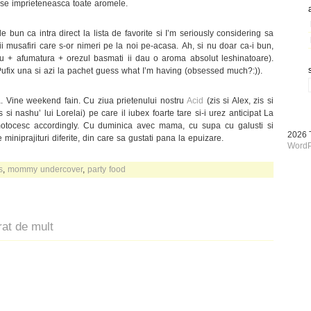
 se imprieteneasca toate aromele.
de bun ca intra direct la lista de favorite si I’m seriously considering sa
ii musafiri care s-or nimeri pe la noi pe-acasa. Ah, si nu doar ca-i bun,
su + afumatura + orezul basmati ii dau o aroma absolut leshinatoare).
ufix una si azi la pachet guess what I’m having (obsessed much?:)).
. Vine weekend fain. Cu ziua prietenului nostru
Acid
(zis si Alex, zis si
 si nashu’ lui Lorelai) pe care il iubex foarte tare si-i urez anticipat La
motocesc accordingly. Cu duminica avec mama, cu supa cu galusti si
2026
iniprajituri diferite, din care sa gustati pana la epuizare.
WordP
s
,
mommy undercover
,
party food
rat de mult