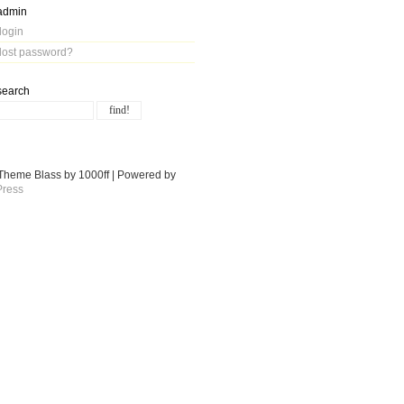
admin
login
lost password?
search
Theme Blass by 1000ff | Powered by
ress