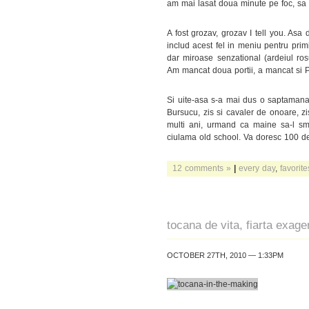
am mai lasat doua minute pe foc, sa
A fost grozav, grozav I tell you. Asa 
includ acest fel in meniu pentru prim
dar miroase senzational (ardeiul ro
Am mancat doua portii, a mancat si P
Si uite-asa s-a mai dus o saptamana
Bursucu, zis si cavaler de onoare, zis
multi ani, urmand ca maine sa-l s
ciulama old school. Va doresc 100 de m
12 comments »
|
every day
,
favorite
tocana de vita, fiarta exage
OCTOBER 27TH, 2010 — 1:33PM