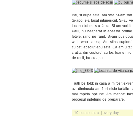
Bai, si dupa asta, am stat. Si-am stat
Si-apoi s-a lasat intunericul. Si-au ve
tocana tot nu s-a facut. Si-am vorbit 
Paul, nu neaparat in aceasta ordine. 
fetele, rand pe rand. Si-am pus do
well, who cares:p Am stins cuptoru
culcat, absolut epuizata. Ca am uitat
cratita din cuptorul cu foc foarte mic
de rosii, ba cu apa.
Truth be told: in casa a mirosit extr
azi dimineata am fiert niste farfalle 
mai rapida optiune. Am mancat toca
procesul indelung de preparare.
10 comments »
|
every day