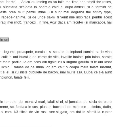
not for me… Adica eu inteleg ca sa take the time and smell the roses,
bucataria scaldata in soarele cald al dupa-amiezii si o termini pe
 este prea mult pentru mine. Eu sunt mai degraba the stir-fry type,
repede-naninte. Si de unde sa-mi fi venit mie inspiratia pentru acest
tii mei (not), francezii. In fine. Acu’ daca am facut-o (si mancat-o), hai
– legume proaspete, curatate si spalate, asteptand cuminti sa le vina
alit in unt bucatile de carne de vita, tavalite inainte prin faina, sarate
 toate partile, le-am scos din tigaie cu o lingura gaurita si le-am lasat
n lichidul ramas de pe urma lor, am calit o ceapa mare taiata marunt,
t si el, si cu niste cubulete de bacon, mai multe asa. Dupa ce s-a aurit
ignon, taiate felii.
e rondele, doi morcovi mari, taiati si ei, si jumatate de sticla de piure
reme, scufundata in sos, plus un buchetel de miresme – cimbru, dafin,
i cam 1/3 sticla de vin rosu sec si gata, am dat in sfarsit la cuptor