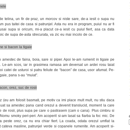
e telina, un fir de praz, un morcov si niste sare, de-a iesit o supa nu
m pus taitei de casa si patrunjel. Asta nu era in program, puiul nu ar fi
usai supa si oricum, mi-a placut ce-a iesit cu puiul fiert, asa ca data
 pic de supa de-asta strecurata, va zic eu mai incolo de ce.
un amestec de faina, boia, sare si piper. Apoi le-am rumenit in tigaie pe
ine. Le-am scos, iar in grasimea ramasa am deversat un ardei rosu taiat
i catei de usturoi si patru feliute de “bacon” de casa, usor afumat. Pe-
igaie, pana s-au “muiat”.
 (eu am folosit basmati, pe motiv ca imi place mult mult, nu stiu daca
ntinuat sa amestec pana cand orezul a devenit translucid, moment la care
e de rosii, plus supa pe care o pastrasem (cam o cana). Plus cimbru si
de Nomu smoky peri-peri. Am acoperit si-am lasat sa fiarba la foc mic. De
 peste orez, ca nu era chiar fiert. La coada, odata orezul umflat la
 cateva masline, patrunjel verde si copanele rumenite. Am acoperit si-