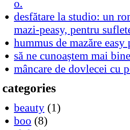
o.
desfătare la studio: un r
mazi-peasy, pentru sufle
hummus de mazăre easy 
să ne cunoaștem mai bine,
mâncare de dovlecei cu p
categories
beauty
(1)
boo
(8)