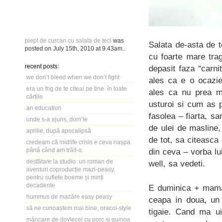
piept de curcan cu salata de teci
was
Salata de-asta de 
posted on
July 15th, 2010
at
9.43am
..
cu foarte mare tra
recent posts:
depasit faza “carni
we don’t bleed when we don’t fight
ales ca e o ocazie
era un frig de te citeai pe tine. în toate
ales ca nu prea ma
cărțile.
usturoi si cum as 
an education
fasolea – fiarta, sa
unde s-a ajuns, dom’le
de ulei de masline
aprilie, după apocalipsă
de tot, sa citeasc
credeam că midlife crisis e ceva nașpa.
până când am trăit-o.
din ceva – vorba lu
desfătare la studio: un roman de
well, sa vedeti.
aventuri coproducție mazi-peasy,
pentru suflete boeme și minți
decadente
E duminica + mama.
hummus de mazăre easy peasy
ceapa in doua, un 
să ne cunoaștem mai bine, oracol-style
tigaie. Cand ma ui
mâncare de dovlecei cu porc și quinoa