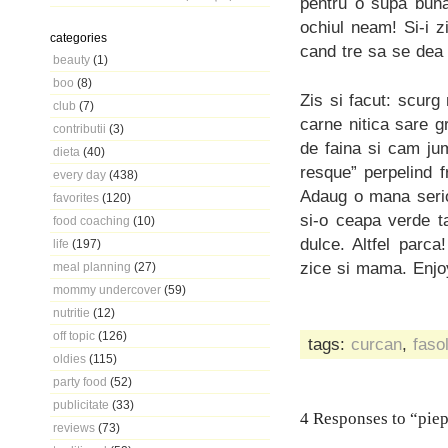
pentru o supa buna
ochiul neam! Si-i 
categories
cand tre sa se dea 
beauty
(1)
boo
(8)
Zis si facut: scurg
club
(7)
carne nitica sare g
contributii
(3)
de faina si cam ju
dieta
(40)
resque” perpelind f
every day
(438)
Adaug o mana serio
favorites
(120)
si-o ceapa verde ta
food coaching
(10)
dulce. Altfel parc
life
(197)
zice si mama. Enjo
meal planning
(27)
mommy undercover
(59)
nutritie
(12)
off topic
(126)
tags:
curcan
,
faso
oldies
(115)
party food
(52)
publicitate
(33)
4 Responses to “piept
reviews
(73)