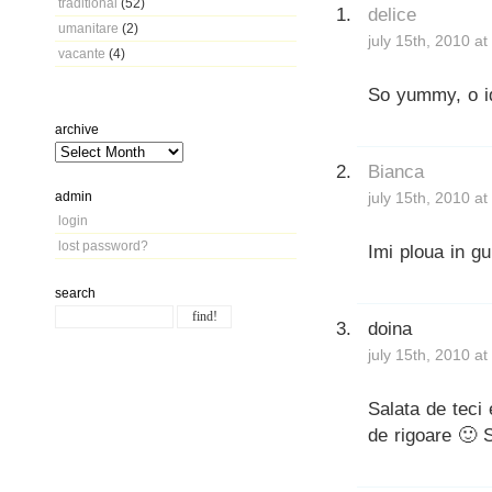
traditional
(52)
delice
umanitare
(2)
july 15th, 2010 a
vacante
(4)
So yummy, o i
archive
Bianca
admin
july 15th, 2010 a
login
lost password?
Imi ploua in gu
search
doina
july 15th, 2010 a
Salata de teci 
de rigoare 🙂 S