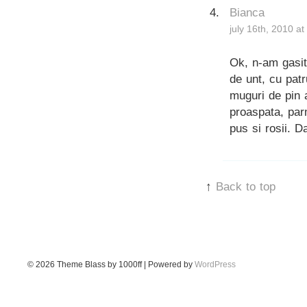
Bianca
july 16th, 2010 a
Ok, n-am gasit
de unt, cu patr
muguri de pin a
proaspata, par
pus si rosii. 
↑
Back to top
© 2026
Theme Blass by 1000ff | Powered by
WordPress