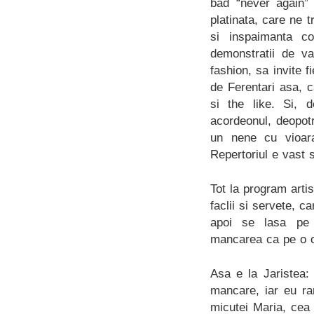
bad “never again” 
platinata, care ne t
si inspaimanta co
demonstratii de va
fashion, sa invite 
de Ferentari asa, 
si the like. Si, 
acordeonul, deopot
un nene cu vioara
Repertoriul e vast s
Tot la program artis
faclii si servete, c
apoi se lasa pe u
mancarea ca pe o o
Asa e la Jaristea: 
mancare, iar eu ra
micutei Maria, cea 