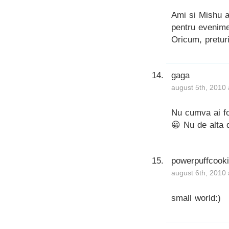
Ami si Mishu au
pentru evenime
Oricum, preturil
gaga
august 5th, 2010 
Nu cumva ai fos
😀 Nu de alta 
powerpuffcook
august 6th, 2010 
small world:)