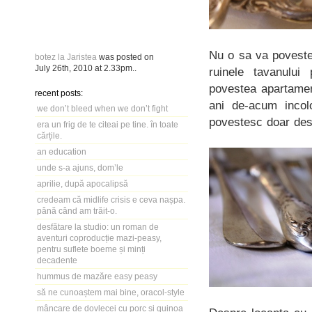
Nu o sa va poveste
botez la Jaristea
was posted on
July 26th, 2010
at
2.33pm
..
ruinele tavanului
povestea apartament
recent posts:
ani de-acum incolo
we don’t bleed when we don’t fight
povestesc doar desp
era un frig de te citeai pe tine. în toate
cărțile.
an education
unde s-a ajuns, dom’le
aprilie, după apocalipsă
credeam că midlife crisis e ceva nașpa.
până când am trăit-o.
desfătare la studio: un roman de
aventuri coproducție mazi-peasy,
pentru suflete boeme și minți
decadente
hummus de mazăre easy peasy
să ne cunoaștem mai bine, oracol-style
mâncare de dovlecei cu porc și quinoa