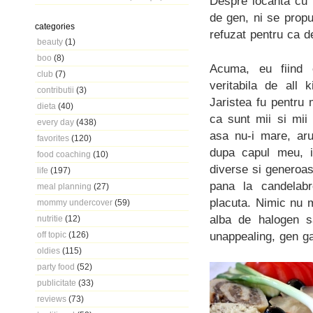
Despre locanta cu 
de gen, ni se prop
categories
refuzat pentru ca de
beauty
(1)
boo
(8)
Acuma, eu fiind o 
club
(7)
veritabila de all 
contributii
(3)
Jaristea fu pentru 
dieta
(40)
ca sunt mii si mii 
every day
(438)
asa nu-i mare, aru
favorites
(120)
dupa capul meu, in
food coaching
(10)
diverse si generoas
life
(197)
pana la candelabr
meal planning
(27)
placuta. Nimic nu 
mommy undercover
(59)
alba de halogen s
nutritie
(12)
unappealing, gen ga
off topic
(126)
oldies
(115)
party food
(52)
publicitate
(33)
reviews
(73)