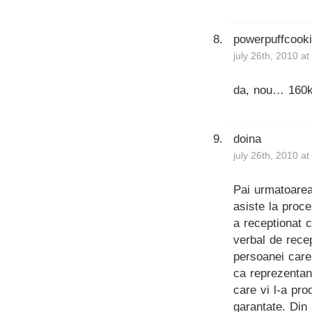
powerpuffcook
july 26th, 2010 a
da, nou… 160k
doina
july 26th, 2010 a
Pai urmatoarea
asiste la proce
a receptionat 
verbal de rece
persoanei care 
ca reprezentan
care vi l-a pro
garantate. Din