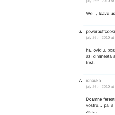
july 26th, 2010 a
Well , leave 
powerpuffcook
july 26th, 2010 a
ha, ovidiu, poa
azi dimineata 
trist.
ionouka
july 26th, 2010 a
Doamne fereste
vostru… pai s
zici…