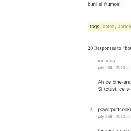
buni si frumosi!
tags:
botez
,
Jarist
20 Responses to “bot
ionouka
july 26th, 2010 a
Ah ce bine-ara
Si totusi, ce s
powerpuffcook
july 26th, 2010 a
tavanul a cazut