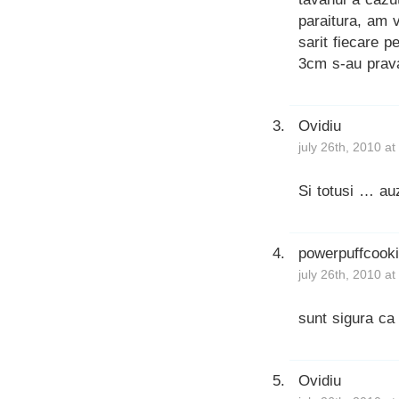
paraitura, am 
sarit fiecare 
3cm s-au prava
Ovidiu
july 26th, 2010 a
Si totusi … au
powerpuffcook
july 26th, 2010 a
sunt sigura ca
Ovidiu