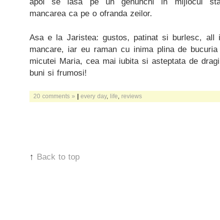
apoi se lasa pe un genunchi in mijlocul stabi
mancarea ca pe o ofranda zeilor.
Asa e la Jaristea: gustos, patinat si burlesc, all
mancare, iar eu raman cu inima plina de bucuria c
micutei Maria, cea mai iubita si asteptata de dragi
buni si frumosi!
20 comments »
|
every day
,
life
,
reviews
↑
Back to top