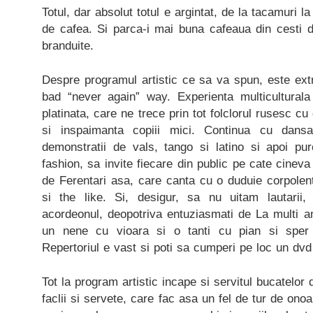
Totul, dar absolut totul e argintat, de la tacamuri la f
de cafea. Si parca-i mai buna cafeaua din cesti d
branduite.
Despre programul artistic ce sa va spun, este ext
bad “never again” way. Experienta multiculturala
platinata, care ne trece prin tot folclorul rusesc cu
si inspaimanta copiii mici. Continua cu dansat
demonstratii de vals, tango si latino si apoi pu
fashion, sa invite fiecare din public pe cate cinev
de Ferentari asa, care canta cu o duduie corpolen
si the like. Si, desigur, sa nu uitam lautarii
acordeonul, deopotriva entuziasmati de La multi a
un nene cu vioara si o tanti cu pian si sper
Repertoriul e vast si poti sa cumperi pe loc un dvd 
Tot la program artistic incape si servitul bucatelor 
faclii si servete, care fac asa un fel de tur de onoa