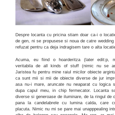
Despre locanta cu pricina stiam doar ca-i o locat
de gen, ni se propusese si noua de catre wedding 
refuzat pentru ca deja indragisem tare o alta locati
Acuma, eu fiind o hoarderitza (later edit:p, mu
veritabila de all kinds of stuff (nimic nu se a
Jaristea fu pentru mine raiul micilor obiecte argin
ca sunt mii si mii de obiecte diverse de jur impre
asa nu-i mare, aruncate nu neaparat cu logica s
dupa capul meu, in chip fermecator. Locanta sco
diverse si generoase de iluminare, de la ringul de 
pana la candelabrele cu lumina calda, care c
placuta. Nimic nu mi se pare mai unapppealing int