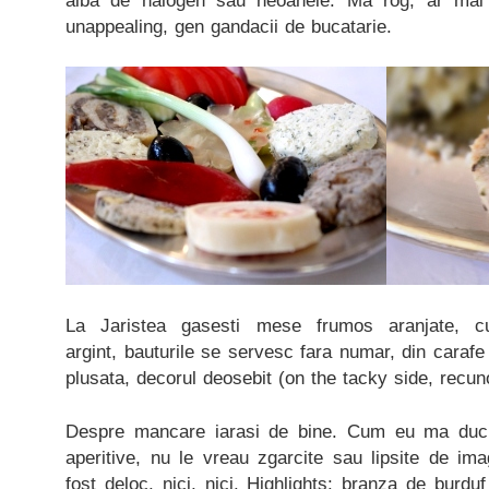
alba de halogen sau neoanele. Ma rog, ar mai f
unappealing, gen gandacii de bucatarie.
La Jaristea gasesti mese frumos aranjate, c
argint, bauturile se servesc fara numar, din carafe
plusata, decorul deosebit (on the tacky side, recun
Despre mancare iarasi de bine. Cum eu ma duc l
aperitive, nu le vreau zgarcite sau lipsite de imag
fost deloc, nici, nici. Highlights: branza de burd