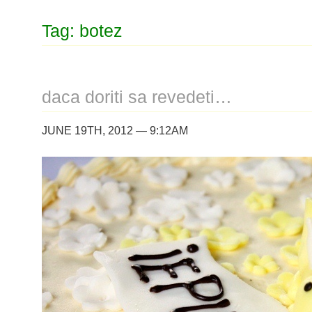
Tag: botez
daca doriti sa revedeti…
JUNE 19TH, 2012 — 9:12AM