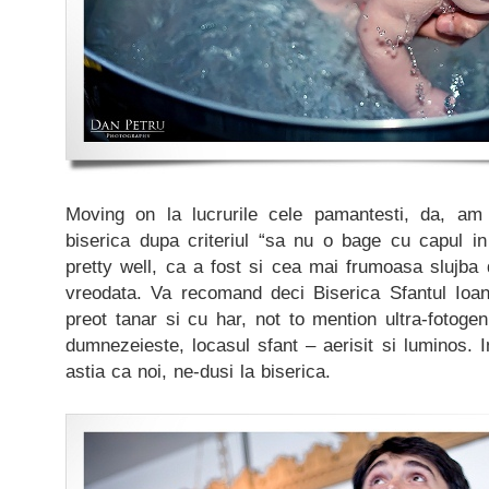
Moving on la lucrurile cele pamantesti, da, am
biserica dupa criteriul “sa nu o bage cu capul 
pretty well, ca a fost si cea mai frumoasa slujba
vreodata. Va recomand deci Biserica Sfantul Ioa
preot tanar si cu har, not to mention ultra-fotogen
dumnezeieste, locasul sfant – aerisit si luminos. I
astia ca noi, ne-dusi la biserica.