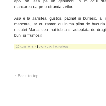
apoi se lasa pe un genunchi in mijlocul stabi
mancarea ca pe o ofranda zeilor.
Asa e la Jaristea: gustos, patinat si burlesc, all
mancare, iar eu raman cu inima plina de bucuria c
micutei Maria, cea mai iubita si asteptata de dragi
buni si frumosi!
20 comments »
|
every day
,
life
,
reviews
↑
Back to top