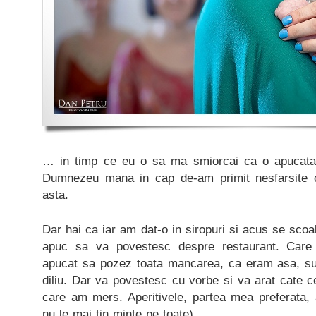
… in timp ce eu o sa ma smiorcai ca o apucata
Dumnezeu mana in cap de-am primit nesfarsite c
asta.
Dar hai ca iar am dat-o in siropuri si acus se scoa
apuc sa va povestesc despre restaurant. Care
apucat sa pozez toata mancarea, ca eram asa, su
diliu. Dar va povestesc cu vorbe si va arat cate ce
care am mers. Aperitivele, partea mea preferata, 
nu le mai tin minte pe toate).