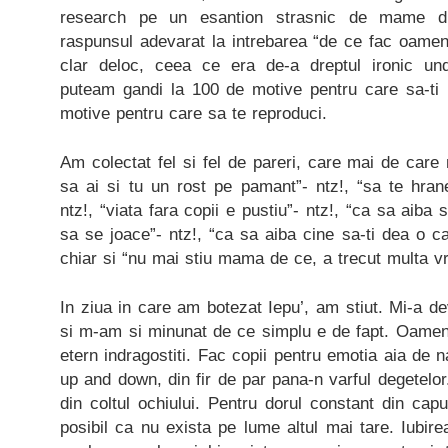
research pe un esantion strasnic de mame d
raspunsul adevarat la intrebarea “de ce fac oamen
clar deloc, ceea ce era de-a dreptul ironic u
puteam gandi la 100 de motive pentru care sa-ti i
motive pentru care sa te reproduci.
Am colectat fel si fel de pareri, care mai de care
sa ai si tu un rost pe pamant”- ntz!, “sa te hranes
ntz!, “viata fara copii e pustiu”- ntz!, “ca sa aiba
sa se joace”- ntz!, “ca sa aiba cine sa-ti dea o c
chiar si “nu mai stiu mama de ce, a trecut multa v
In ziua in care am botezat Iepu’, am stiut. Mi-a dev
si m-am si minunat de ce simplu e de fapt. Oameni
etern indragostiti. Fac copii pentru emotia aia de na
up and down, din fir de par pana-n varful degetelor
din coltul ochiului. Pentru dorul constant din capu
posibil ca nu exista pe lume altul mai tare. Iubi