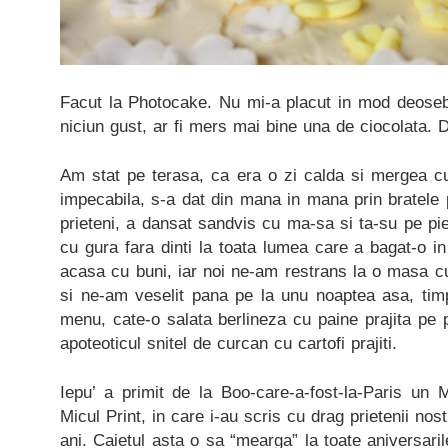
Facut la Photocake. Nu mi-a placut in mod deoseb
niciun gust, ar fi mers mai bine una de ciocolata. 
Am stat pe terasa, ca era o zi calda si mergea cu 
impecabila, s-a dat din mana in mana prin bratele p
prieteni, a dansat sandvis cu ma-sa si ta-su pe pie
cu gura fara dinti la toata lumea care a bagat-o in
acasa cu buni, iar noi ne-am restrans la o masa c
si ne-am veselit pana pe la unu noaptea asa, tim
menu, cate-o salata berlineza cu paine prajita pe p
apoteoticul snitel de curcan cu cartofi prajiti.
Iepu’ a primit de la Boo-care-a-fost-la-Paris un 
Micul Print, in care i-au scris cu drag prietenii nos
ani. Caietul asta o sa “mearga” la toate aniversaril