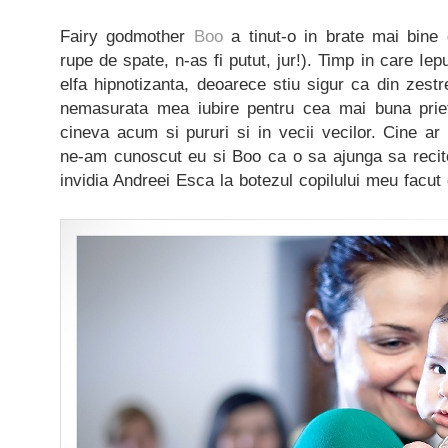
Fairy godmother
Boo
a tinut-o in brate mai bine
rupe de spate, n-as fi putut, jur!). Timp in care Iepu
elfa hipnotizanta, deoarece stiu sigur ca din zestr
nemasurata mea iubire pentru cea mai buna pri
cineva acum si pururi si in vecii vecilor. Cine a
ne-am cunoscut eu si Boo ca o sa ajunga sa recit
invidia Andreei Esca la botezul copilului meu facu