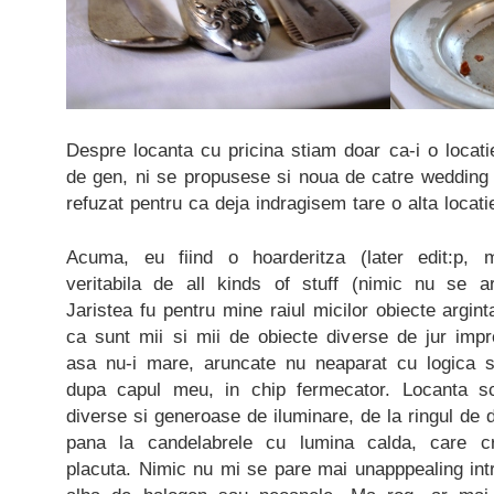
Despre locanta cu pricina stiam doar ca-i o locat
de gen, ni se propusese si noua de catre wedding 
refuzat pentru ca deja indragisem tare o alta locati
Acuma, eu fiind o hoarderitza (later edit:p, mu
veritabila de all kinds of stuff (nimic nu se a
Jaristea fu pentru mine raiul micilor obiecte argin
ca sunt mii si mii de obiecte diverse de jur impre
asa nu-i mare, aruncate nu neaparat cu logica s
dupa capul meu, in chip fermecator. Locanta sco
diverse si generoase de iluminare, de la ringul de 
pana la candelabrele cu lumina calda, care c
placuta. Nimic nu mi se pare mai unapppealing int