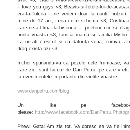
– love you guys <3; Beavis-si-fetele-lui-de-acasa-
era-la-Tulcea – ne vedem doar la nunti, botzuri, 
mine de 17 ani, ceea ce e schema <3; Cristina-c
care-ne-a-filmat-la-biserica – prieteni noi si dr
nunta voastra <3; familia mama si familia Mishu 
ca ne-ati crescut si ca datorita voua, cumva, a
drag exista azi <3.
Inchei spunandu-va ca pozele cele frumoase, va 
care zic, sunt facute de Dan Petru, pe care vreti, 
la evenimentele importante din vietile voastre.
www.danpetru.com/blog
Un like pe faceb
please:
http://www.facebook.com/DanPetru.Photog
Phew! Gata! Am zis tot. Va doresc sa va fie ini