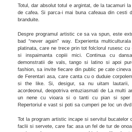
Totul, dar absolut totul e argintat, de la tacamuri la f
de cafea. Si parca-i mai buna cafeaua din cesti d
branduite.
Despre programul artistic ce sa va spun, este ext
bad “never again” way. Experienta multiculturala
platinata, care ne trece prin tot folclorul rusesc cu
si inspaimanta copiii mici. Continua cu dansat
demonstratii de vals, tango si latino si apoi pu
fashion, sa invite fiecare din public pe cate cinev
de Ferentari asa, care canta cu o duduie corpolen
si the like. Si, desigur, sa nu uitam lautarii
acordeonul, deopotriva entuziasmati de La multi a
un nene cu vioara si o tanti cu pian si sper
Repertoriul e vast si poti sa cumperi pe loc un dvd 
Tot la program artistic incape si servitul bucatelor 
faclii si servete, care fac asa un fel de tur de onoa