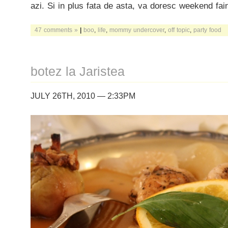
azi. Si in plus fata de asta, va doresc weekend fai
47 comments »
|
boo
,
life
,
mommy undercover
,
off topic
,
party food
botez la Jaristea
JULY 26TH, 2010 — 2:33PM