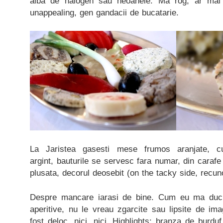
alba de halogen sau neoanele. Ma rog, ar mai f
unappealing, gen gandacii de bucatarie.
La Jaristea gasesti mese frumos aranjate, c
argint, bauturile se servesc fara numar, din carafe
plusata, decorul deosebit (on the tacky side, recun
Despre mancare iarasi de bine. Cum eu ma duc l
aperitive, nu le vreau zgarcite sau lipsite de imag
fost deloc, nici, nici. Highlights: branza de burd